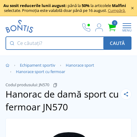
Au sosit reducerile lunii august:
până la
50%
la articolele
Malfini
selectate. Promoția este valabilă doar până pe 16 august.
Cumpără.
0
MENU
CAUTĂ
Echipament sportiv
Hanorace sport
Hanorace sport cu fermoar
Codul produsului:
JN570
Hanorac de damă sport cu
fermoar JN570