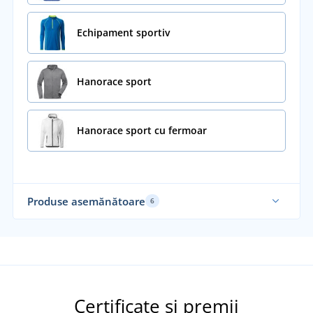
Echipament sportiv
Hanorace sport
Hanorace sport cu fermoar
Produse asemănătoare
6
Recomandarea noastră
Fu
Ela
Certificate și premii