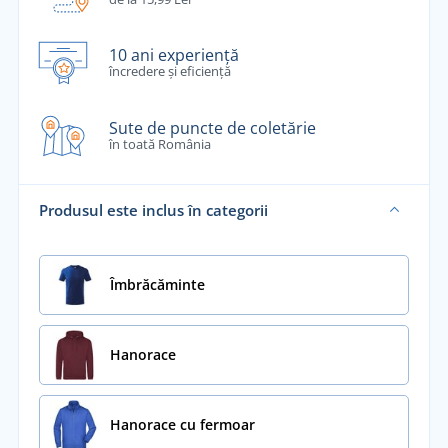
10 ani experiență
încredere și eficiență
Sute de puncte de coletărie
în toată România
Produsul este inclus în categorii
Îmbrăcăminte
Hanorace
Hanorace cu fermoar