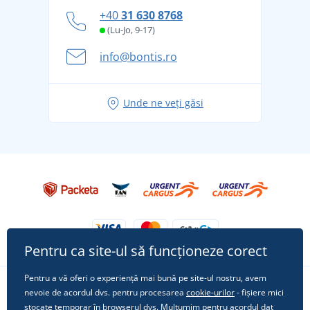
personal
Cum să faceți față zilelor fierbinți de vară confortabil
+40
31 630 8768
și în siguranță
(Lu-Jo, 9-17)
Aventura de vară începe cu bagajul - pregătiți-vă
info@bontis.ro
pentru vacanță fără griji
Idei de outfituri fresh pentru o vară relaxată
Unde ne veți găsi
Tricoul preferat City în rol principal: ținute pentru
orice ocazie!
Pentru ca site-ul să funcționeze corect
Pentru a vă oferi o experiență mai bună pe site-ul nostru, avem
nevoie de acordul dvs. pentru procesarea
cookie-urilor
- fișiere mici
Urmărește-ne pe rețelele sociale
stocate temporar în browserul dvs. Mulțumim pentru acordul dat