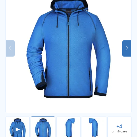
+4
▶
următoare