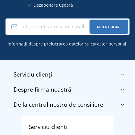
Dezabonare ușoară
AUTENTIFICARE
Informații
despre prelucrarea datelor cu caracter personal
.
Serviciu clienți
Despre firma noastră
Contact
Termenii și condițiile
De la centrul nostru de consiliere
Despre noi
Transport și plată
Blog
Returnarea bunurilor și reclamații
Descoperiți TEE JAYS - marca daneză premium cu
Affiliate
Serviciu clienți
Politica de confidențialitate a datelor cu caracter
tradiție din 1976