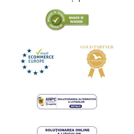
Hanorac cu fermoar pentru damă TORONTO
DISPONIBIL
marți 11. 8.
la tine
149,50 lei
DETALII