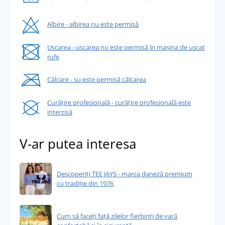
Albire - albirea nu este permisă
Uscarea - uscarea nu este permisă în mașina de uscat
rufe
Călcare - su este permisă călcarea
Curățire profesională - curățire profesională este
interzisă
V-ar putea interesa
Descoperiți TEE JAYS - marca daneză premium
cu tradiție din 1976
Cum să faceți față zilelor fierbinți de vară