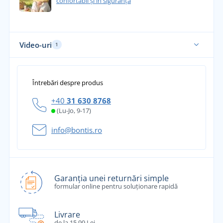
confortabil și în siguranță
Video-uri
1
Întrebări despre produs
+40
31 630 8768
(Lu-Jo, 9-17)
info@bontis.ro
Garanția unei returnări simple
formular online pentru soluționare rapidă
Livrare
de la 15,99 Lei