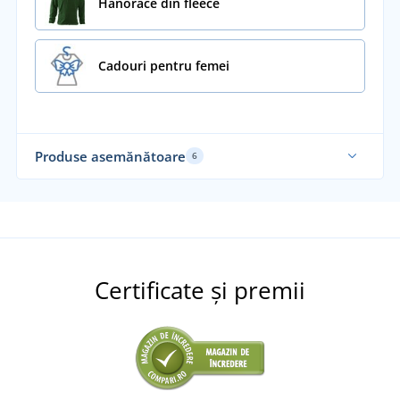
Hanorace din fleece
Cadouri pentru femei
Produse asemănătoare
6
Mărimi până în 6XL
Mă
Gramaj mare
Recomandarea noastră
Certificate și premii