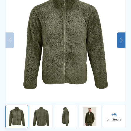
+5
următoare