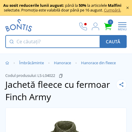
Au sosit reducerile lunii august:
până la
50%
la articolele
Malfini
selectate. Promoția este valabilă doar până pe 16 august.
Cumpără.
0
MENU
CAUTĂ
Îmbrăcăminte
Hanorace
Hanorace din fleece
Codul produsului:
LS-L04022
Jachetă fleece cu fermoar
Finch
Army