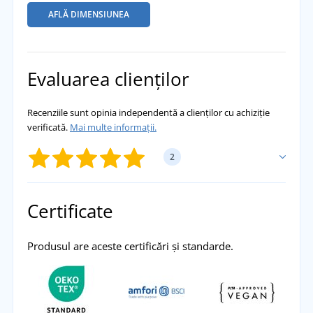
AFLĂ DIMENSIUNEA
Evaluarea clienților
Recenziile sunt opinia independentă a clienților cu achiziție
verificată.
Mai multe informații.
2
ADĂUGĂ PROPRIA EVALUARE
Certificate
Ivana
Produsul are aceste certificări și standarde.
Jachetă super cald, după spălare, fără nici o
schimbare în aspect și calitate .I recomandăm
přidáno 06.02.2024