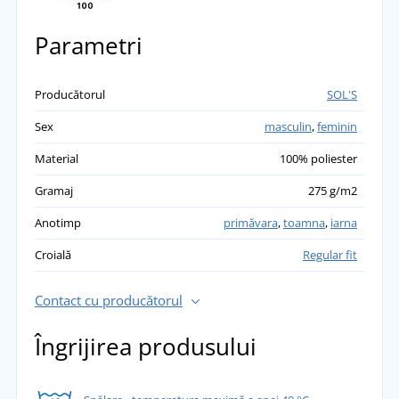
Parametri
Producătorul
SOL'S
Sex
masculin
,
feminin
Material
100% poliester
Gramaj
275 g/m2
Anotimp
primăvara
,
toamna
,
iarna
Croială
Regular fit
Contact cu producătorul
Îngrijirea produsului