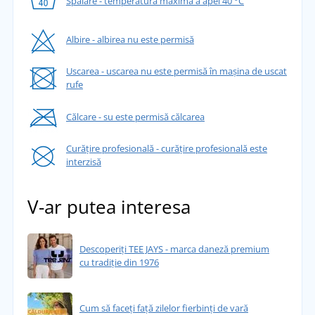
Spălare - temperatura maximă a apei 40 °C
Albire - albirea nu este permisă
Uscarea - uscarea nu este permisă în mașina de uscat
rufe
Călcare - su este permisă călcarea
Curățire profesională - curățire profesională este
interzisă
V-ar putea interesa
Descoperiți TEE JAYS - marca daneză premium
cu tradiție din 1976
Cum să faceți față zilelor fierbinți de vară