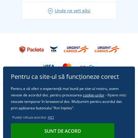
Idei de outfituri fresh pentru o vară relaxată
Unde ne veți găsi
Tricoul preferat City în rol principal: ținute pentru
orice ocazie!
Pentru ca site-ul să funcționeze corect
Pentru a vă oferi o experiență mai bună pe site-ul nostru, avem
nevoie de acordul dvs. pentru procesarea
cookie-urilor
- fișiere mici
Urmărește-ne pe rețelele sociale
stocate temporar în browserul dvs. Mulțumim pentru acordul dat
prin apăsarea butonului “Am înțeles”.
Puteți refuza acordul
AICI
© 2011 - 2026, Dual Trade s.r.o. | Din punct de vedere tehnic oferă
SUNT DE ACORD
Simplia.cz
.