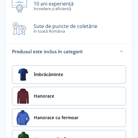
10 ani experiență
încredere și eficiență
Sute de puncte de coletărie
în toată România
Produsul este inclus în categorii
Îmbrăcăminte
Hanorace
Hanorace cu fermoar