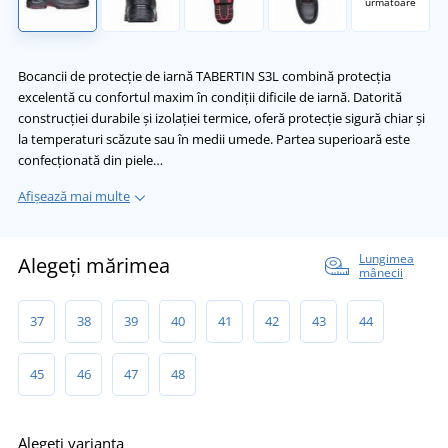
următoare
Bocancii de protecție de iarnă TABERTIN S3L combină protecția
excelentă cu confortul maxim în condiții dificile de iarnă. Datorită
construcției durabile și izolației termice, oferă protecție sigură chiar și
la temperaturi scăzute sau în medii umede. Partea superioară este
confecționată din piele…
Afișează mai multe
Lungimea
Alegeți mărimea
mânecii
37
38
39
40
41
42
43
44
45
46
47
48
Alegeți varianta