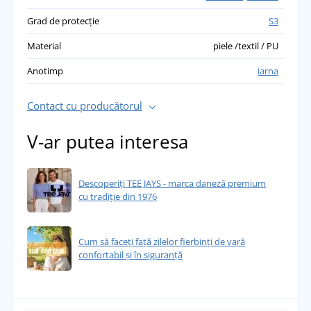
Grad de protecție
S3
Material
piele /textil / PU
Anotimp
iarna
Contact cu producătorul
V-ar putea interesa
Descoperiți TEE JAYS - marca daneză premium
cu tradiție din 1976
Cum să faceți față zilelor fierbinți de vară
confortabil și în siguranță