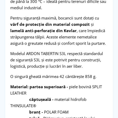
de până la 300 °C – ideală pentru terenuri dificile sau
mediul industrial.
Pentru siguranță maximă, bocancii sunt dotați cu
vârf de protecție din material compozit
și
lamelă anti-perforație din Kevlar
, care împiedică
străpungerea tălpii. Aceste elemente nemetalice
asigură o greutate redusă și confort sporit la purtare.
Modelul ARDON TABERTIN S3L respectă standardul
de siguranță S3L și este potrivit pentru construcții,
logistică, producție și lucrări în aer liber.
O singură gheată mărimea 42 cântărește 858 g.
Material:
partea superioară -
piele bovină SPLIT
LEATHER
căptușeală -
material hidrofob
THINSULATE®
branț -
POLAR FOAM