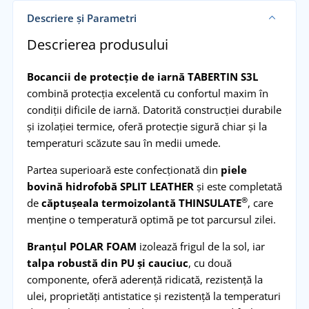
Descriere și Parametri
Descrierea produsului
Bocancii de protecție de iarnă TABERTIN S3L
combină protecția excelentă cu confortul maxim în
condiții dificile de iarnă. Datorită construcției durabile
și izolației termice, oferă protecție sigură chiar și la
temperaturi scăzute sau în medii umede.
Partea superioară este confecționată din
piele
bovină hidrofobă SPLIT LEATHER
și este completată
®
de
căptușeala termoizolantă THINSULATE
, care
menține o temperatură optimă pe tot parcursul zilei.
Branțul POLAR FOAM
izolează frigul de la sol, iar
talpa robustă din PU
și cauciuc
, cu două
componente, oferă aderență ridicată, rezistență la
ulei, proprietăți antistatice și rezistență la temperaturi