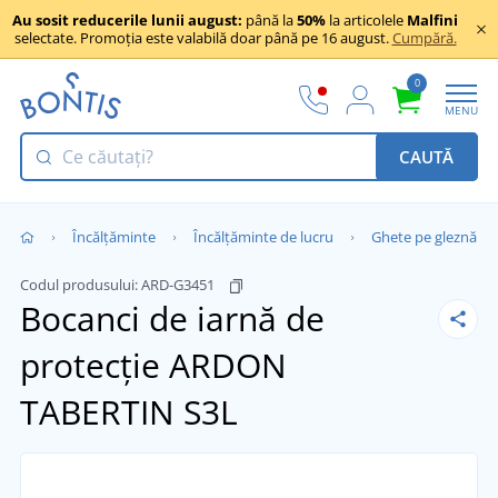
Au sosit reducerile lunii august:
până la
50%
la articolele
Malfini
selectate. Promoția este valabilă doar până pe 16 august.
Cumpără.
0
MENU
CAUTĂ
Încălţăminte
Încălțăminte de lucru
Ghete pe gleznă
Codul produsului:
ARD-G3451
Bocanci de iarnă de
protecție ARDON
TABERTIN S3L