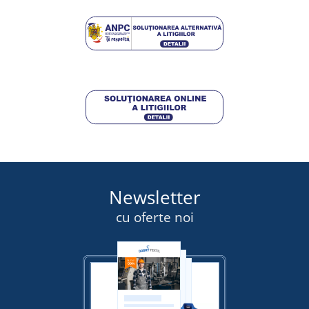
DETALII
343,75 lei
DETALII
Newsletter
cu oferte noi