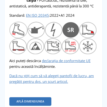
talpă -
PU/cauciuc, rezistentă la ulei,
antistatică, antiderapantă, rezistentă până la 300 °C
Standard:
EN ISO 20345
:2022+A1 2024
Aici puteți descărca
declarația de conformitate UE
pentru această încălțăminte.
Dacă nu știți cum să vă alegeți pantofii de lucru, am
pregătit pentru dvs. un scurt articol.
AFLĂ DIMENSIUNEA