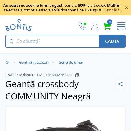
Au sosit reducerile lunii august:
până la
50%
la articolele
Malfini
selectate. Promoția este valabilă doar până pe 16 august.
Cumpără.
0
MENU
CAUTĂ
Genți și rucsacuri
Genți de umăr
Codul produsului:
HAL-1815002-15260
Geantă crossbody
COMMUNITY
Neagră