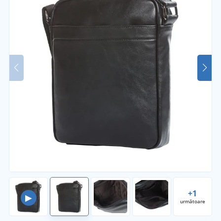
+1
▶
următoare