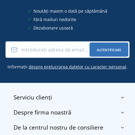
Noutăți maxim o dată pe săptămână
Fără mailuri nedorite
Dezabonare ușoară
AUTENTIFICARE
Informații
despre prelucrarea datelor cu caracter personal
.
Serviciu clienți
Despre firma noastră
Contact
Termenii și condițiile
De la centrul nostru de consiliere
Despre noi
Transport și plată