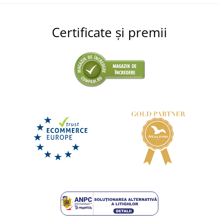
Certificate și premii
Geantă mică de umăr LIFE
LIVRARE ÎN 2 SĂPTĂMÂNI
luni 24. 8.
la tine
88,75 lei