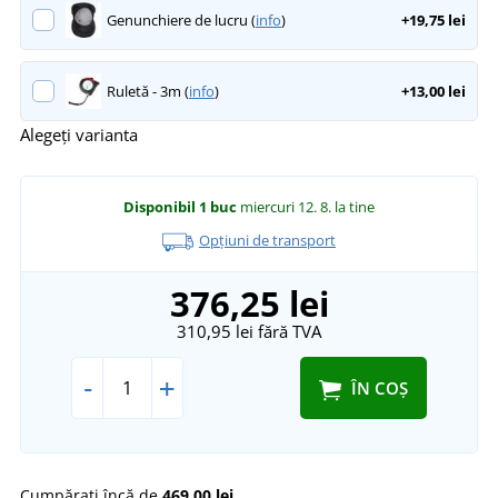
Genunchiere de lucru (
info
)
+19,75 lei
Ruletă - 3m (
info
)
+13,00 lei
Alegeți varianta
Disponibil
1 buc
miercuri 12. 8.
la tine
Opțiuni de transport
376,25 lei
310,95 lei
fără TVA
-
+
ÎN COȘ
Cumpărați încă de
469,00 lei