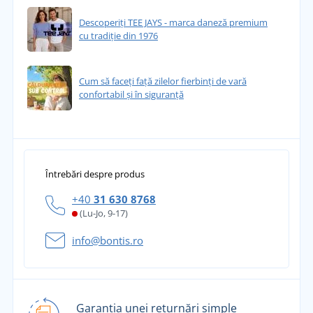
Descoperiți TEE JAYS - marca daneză premium
cu tradiție din 1976
Cum să faceți față zilelor fierbinți de vară
confortabil și în siguranță
Întrebări despre produs
+40
31 630 8768
(Lu-Jo, 9-17)
info@bontis.ro
Garanția unei returnări simple