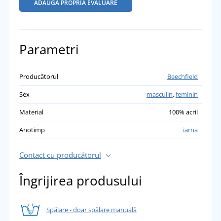
ADĂUGĂ PROPRIA EVALUARE
Parametri
Producătorul
Beechfield
Sex
masculin
,
feminin
Material
100% acril
Anotimp
iarna
Contact cu producătorul
Îngrijirea produsului
Spălare - doar spălare manuală