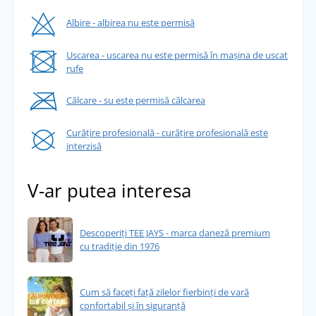
Albire - albirea nu este permisă
Uscarea - uscarea nu este permisă în mașina de uscat
rufe
Călcare - su este permisă călcarea
Curățire profesională - curățire profesională este
interzisă
V-ar putea interesa
Descoperiți TEE JAYS - marca daneză premium
cu tradiție din 1976
Cum să faceți față zilelor fierbinți de vară
confortabil și în siguranță