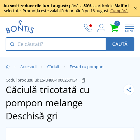
Au sosit reducerile lunii august:
până la
50%
la articolele
Malfini
selectate. Promoția este valabilă doar până pe 16 august.
Cumpără.
0
MENU
CAUTĂ
Accesorii
Căciuli
Fesuri cu pompon
Codul produsului:
LS-B480-1000250134
Căciulă tricotată cu
pompon melange
Deschisă gri