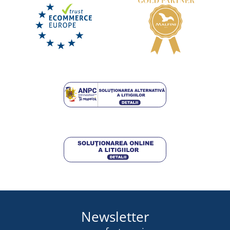
Fes cu ciucure Snowstar Recycled
DISPONIBIL
miercuri 12. 8.
la tine
39,75 lei
DETALII
Newsletter