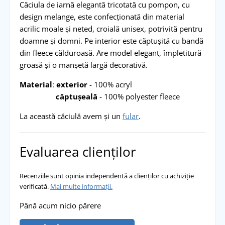
Căciula de iarnă elegantă tricotată cu pompon, cu
design melange, este confecționată din material
acrilic moale și neted, croială unisex, potrivită pentru
doamne și domni. Pe interior este căptușită cu bandă
din fleece călduroasă. Are model elegant, împletitură
groasă și o manșetă largă decorativă.
Material
:
exterior
- 100% acryl
căptușeală
- 100% polyester fleece
La această căciulă avem și un
fular
.
Evaluarea clienților
Recenziile sunt opinia independentă a clienților cu achiziție
verificată.
Mai multe informații.
Până acum nicio părere