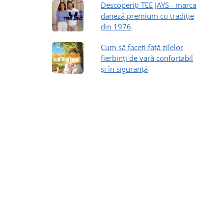
Descoperiți TEE JAYS - marca
daneză premium cu tradiție
din 1976
Cum să faceți față zilelor
fierbinți de vară confortabil
și în siguranță