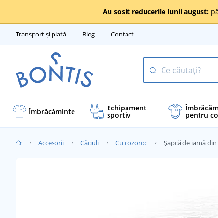
Au sosit reducerile lunii august:
pâ
Transport și plată
Blog
Contact
Echipament
Îmbrăcăm
Îmbrăcăminte
sportiv
pentru co
Accesorii
Căciuli
Cu cozoroc
Șapcă de iarnă din 