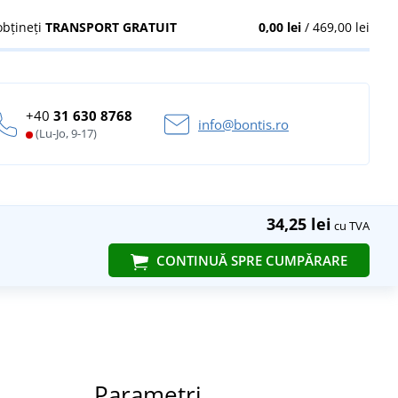
obțineți
TRANSPORT GRATUIT
0,00 lei
/ 469,00 lei
+40
31 630 8768
info@bontis.ro
(Lu-Jo, 9-17)
34,25 lei
cu TVA
CONTINUĂ SPRE CUMPĂRARE
Parametri