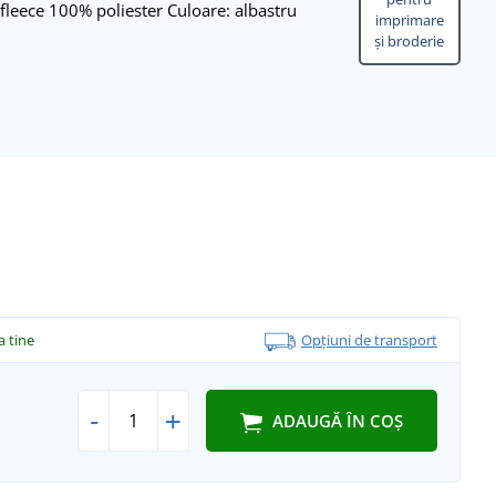
 fleece 100% poliester Culoare: albastru
imprimare
și broderie
la tine
Opțiuni de transport
-
+
ADAUGĂ ÎN COȘ