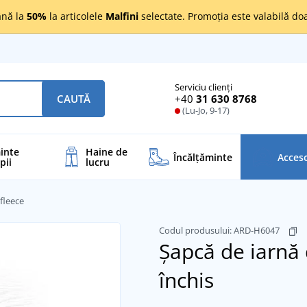
nă la
50%
la articolele
Malfini
selectate. Promoția este valabilă d
Serviciu clienți
+40
31 630 8768
CAUTĂ
(Lu-Jo, 9-17)
inte
Haine de
Încălţăminte
Acceso
pii
lucru
fleece
Codul produsului:
ARD-H6047
Șapcă de iarnă 
închis