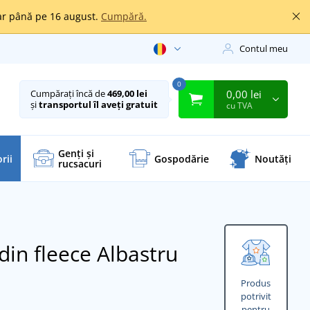
oar până pe 16 august.
Cumpără.
Contul meu
0
0,00 lei
Cumpărați încă de
469,00 lei
și
transportul îl aveți gratuit
cu TVA
Genți și
rii
Gospodărie
Noutăți
rucsacuri
din fleece
Albastru
Produs
potrivit
pentru