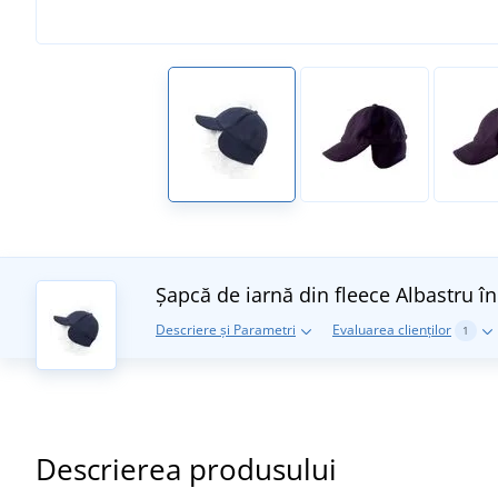
Șapcă de iarnă din fleece
Albastru în
Descriere și Parametri
Evaluarea clienților
1
Descrierea produsului