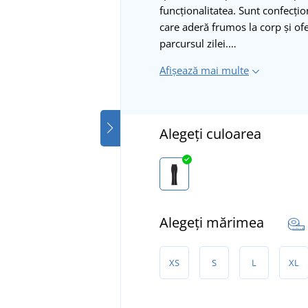
funcționalitatea. Sunt confecțio
care aderă frumos la corp și ofe
parcursul zilei.…
Afișează mai multe
Alegeți culoarea
Alegeți mărimea
XS
S
L
XL