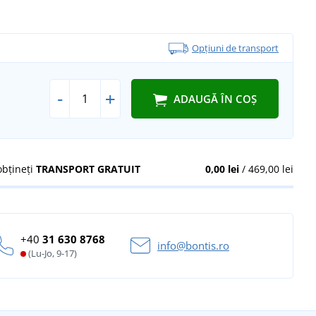
Opțiuni de transport
-
+
ADAUGĂ ÎN COȘ
obțineți
TRANSPORT GRATUIT
0,00 lei
/ 469,00 lei
+40
31 630 8768
info@bontis.ro
(Lu-Jo, 9-17)