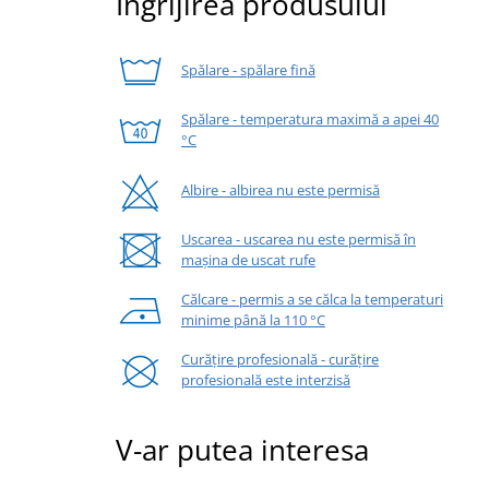
Îngrijirea produsului
Spălare - spălare fină
Spălare - temperatura maximă a apei 40
°C
Albire - albirea nu este permisă
Uscarea - uscarea nu este permisă în
mașina de uscat rufe
Călcare - permis a se călca la temperaturi
minime până la 110 °C
Curățire profesională - curățire
profesională este interzisă
V-ar putea interesa