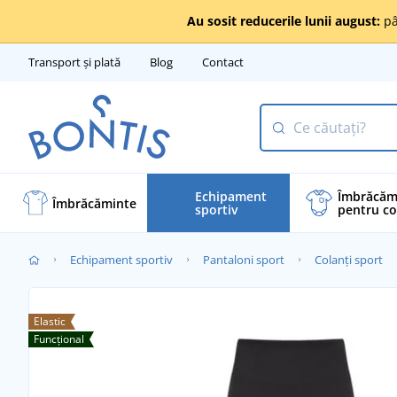
Au sosit reducerile lunii august:
pâ
Transport și plată
Blog
Contact
Echipament
Îmbrăcăm
Îmbrăcăminte
sportiv
pentru co
Echipament sportiv
Pantaloni sport
Colanți sport
Elastic
Funcțional