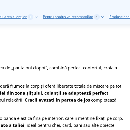
aluarea clienților
Pentru produs vă recomandăm
Produse as
0
1
ea de „pantaloni clopot”, combină perfect confortul, croiala
aderă frumos la corp și oferă libertate totală de mișcare pe tot
iei din zona șlițului, colanții se adaptează perfect
ul relaxării.
Cracii evazați în partea de jos
completează
 o bandă elastică fină pe interior, care îi menține fixați pe corp.
ate a taliei
, ideal pentru chei, card, bani sau alte obiecte