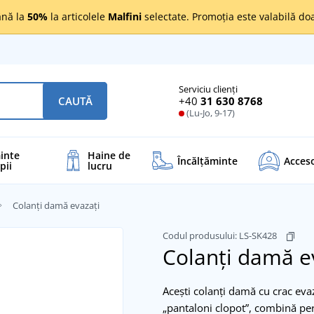
nă la
50%
la articolele
Malfini
selectate. Promoția este valabilă d
Serviciu clienți
+40
31 630 8768
CAUTĂ
(Lu-Jo, 9-17)
inte
Haine de
Încălţăminte
Acceso
pii
lucru
Colanți damă evazați
Codul produsului:
LS-SK428
Colanți damă e
Acești colanți damă cu crac eva
„pantaloni clopot”, combină per