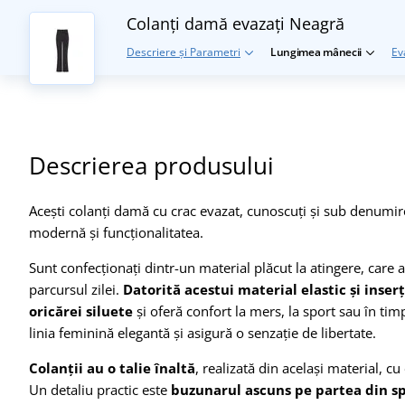
Colanți damă evazați
Neagră
Descriere și Parametri
Lungimea mânecii
Ev
Descrierea produsului
Acești colanți damă cu crac evazat, cunoscuți și sub denumir
modernă și funcționalitatea.
Sunt confecționați dintr-un material plăcut la atingere, care 
parcursul zilei.
Datorită acestui material elastic și inserț
oricărei siluete
și oferă confort la mers, la sport sau în timp
linia feminină elegantă și asigură o senzație de libertate.
Colanții au o talie înaltă
, realizată din același material, cu
Un detaliu practic este
buzunarul ascuns pe partea din sp