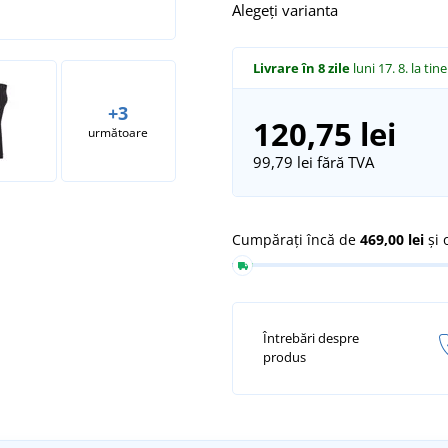
Alegeți varianta
Livrare în 8 zile
luni 17. 8.
la tine
+3
120,75 lei
următoare
99,79 lei
fără TVA
Cumpărați încă de
469,00 lei
și 
Întrebări despre
produs