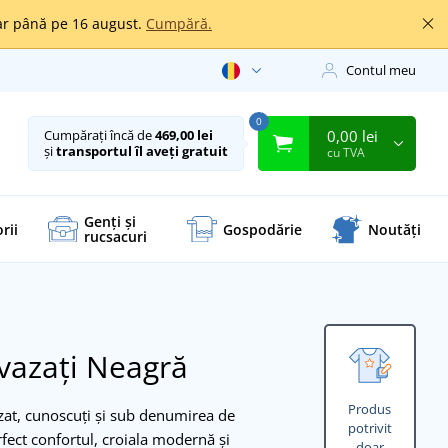
oar până pe 16 august.
Cumpără.
Contul meu
0
0,00 lei
Cumpărați încă de
469,00 lei
și
transportul îl aveți gratuit
cu TVA
Genți și
rii
Gospodărie
Noutăți
rucsacuri
vazați
Neagră
Produs
zat, cunoscuți și sub denumirea de
potrivit
fect confortul, croiala modernă și
doar