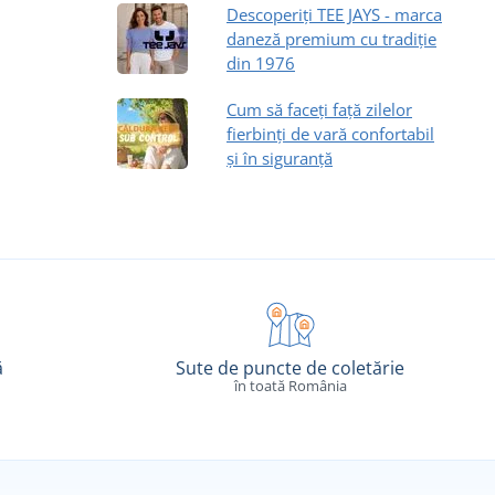
Descoperiți TEE JAYS - marca
daneză premium cu tradiție
din 1976
Cum să faceți față zilelor
fierbinți de vară confortabil
și în siguranță
ă
Sute de puncte de coletărie
în toată România