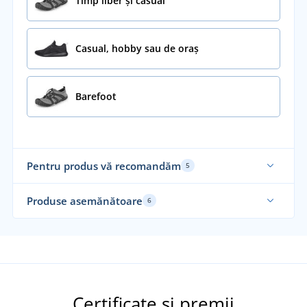
Timp liber și casual
Casual, hobby sau de oraș
Barefoot
Pentru produs vă recomandăm
5
No
Produse asemănătoare
6
Certificate și premii