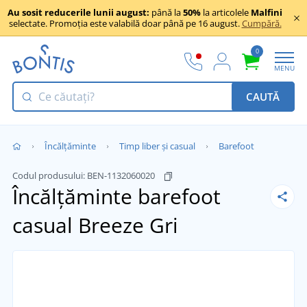
Au sosit reducerile lunii august:
până la
50%
la articolele
Malfini
selectate. Promoția este valabilă doar până pe 16 august.
Cumpără.
0
MENU
CAUTĂ
Încălţăminte
Timp liber și casual
Barefoot
Codul produsului:
BEN-1132060020
Încălțăminte barefoot
casual Breeze
Gri