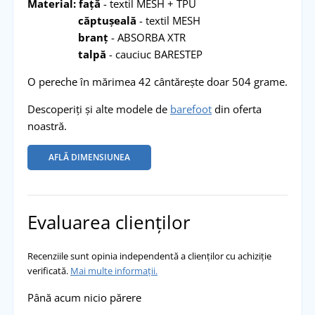
Material: față
- textil MESH + TPU
căptușeală
- textil MESH
branț
- ABSORBA XTR
talpă
- cauciuc BARESTEP
O pereche în mărimea 42 cântărește doar 504 grame.
Descoperiți și alte modele de
barefoot
din oferta
noastră.
AFLĂ DIMENSIUNEA
Evaluarea clienților
Recenziile sunt opinia independentă a clienților cu achiziție
verificată.
Mai multe informații.
Până acum nicio părere