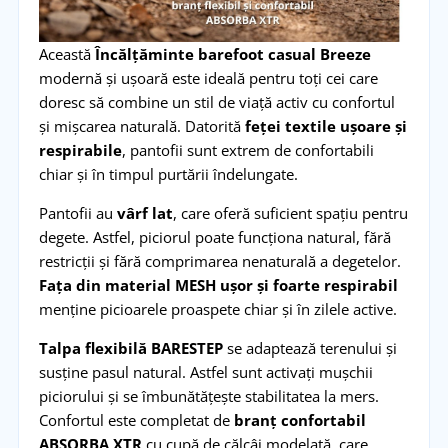
Această
Încălțăminte barefoot casual Breeze
modernă și ușoară este ideală pentru toți cei care
doresc să combine un stil de viață activ cu confortul
și mișcarea naturală. Datorită
feței textile ușoare și
respirabile
, pantofii sunt extrem de confortabili
chiar și în timpul purtării îndelungate.
Pantofii au
vârf lat
, care oferă suficient spațiu pentru
degete. Astfel, piciorul poate funcționa natural, fără
restricții și fără comprimarea nenaturală a degetelor.
Fața din material MESH
ușor și foarte respirabil
menține picioarele proaspete chiar și în zilele active.
Talpa flexibilă BARESTEP
se adaptează terenului și
susține pasul natural. Astfel sunt activați mușchii
piciorului și se îmbunătățește stabilitatea la mers.
Confortul este completat de
branț confortabil
ABSORBA XTR
cu cupă de călcâi modelată, care