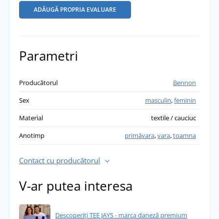
ADĂUGĂ PROPRIA EVALUARE
Parametri
Producătorul
Bennon
Sex
masculin
,
feminin
Material
textile / cauciuc
Anotimp
primăvara
,
vara
,
toamna
Contact cu producătorul
V-ar putea interesa
Descoperiți TEE JAYS - marca daneză premium