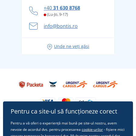
personal
Cum să faceți față zilelor fierbinți de vară confortabil
+40
31 630 8768
și în siguranță
(Lu-Jo, 9-17)
Aventura de vară începe cu bagajul - pregătiți-vă
info@bontis.ro
pentru vacanță fără griji
Idei de outfituri fresh pentru o vară relaxată
Unde ne veți găsi
Tricoul preferat City în rol principal: ținute pentru
orice ocazie!
Pentru ca site-ul să funcționeze corect
Pentru a vă oferi o experiență mai bună pe site-ul nostru, avem
nevoie de acordul dvs. pentru procesarea
cookie-urilor
- fișiere mici
Urmărește-ne pe rețelele sociale
stocate temporar în browserul dvs. Mulțumim pentru acordul dat