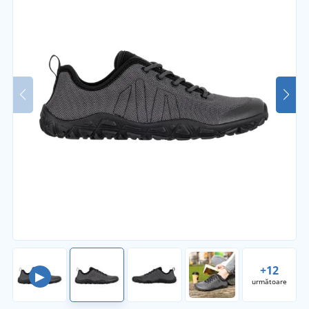
+12
▶
următoare