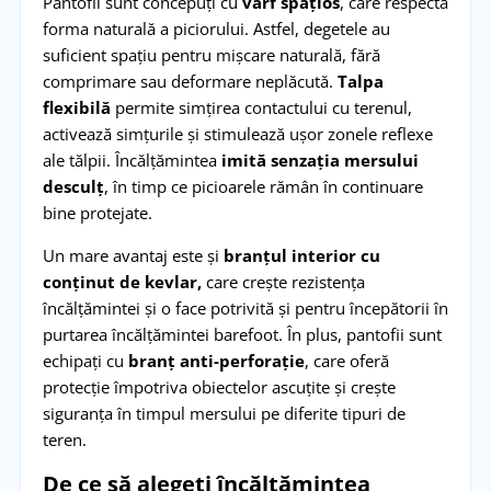
Pantofii sunt concepuți cu
vârf spațios
, care respectă
forma naturală a piciorului. Astfel, degetele au
suficient spațiu pentru mișcare naturală, fără
comprimare sau deformare neplăcută.
Talpa
flexibilă
permite simțirea contactului cu terenul,
activează simțurile și stimulează ușor zonele reflexe
ale tălpii. Încălțămintea
imită senzația mersului
desculț
, în timp ce picioarele rămân în continuare
bine protejate.
Un mare avantaj este și
branțul interior cu
conținut de kevlar,
care crește rezistența
încălțămintei și o face potrivită și pentru începătorii în
purtarea încălțămintei barefoot. În plus, pantofii sunt
echipați cu
branț anti-perforație
, care oferă
protecție împotriva obiectelor ascuțite și crește
siguranța în timpul mersului pe diferite tipuri de
teren.
De ce să alegeți încălțămintea