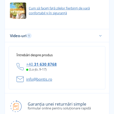
Cum să faceți față zilelor fierbinți de vară
confortabil și în siguranță
Video-uri
1
Întrebări despre produs
+40
31 630 8768
(Lu-Jo, 9-17)
info@bontis.ro
Garanția unei returnări simple
formular online pentru soluționare rapidă