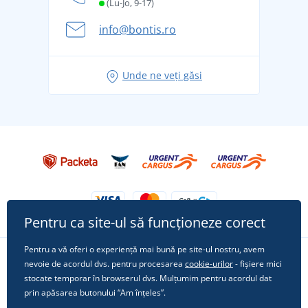
și în siguranță
(Lu-Jo, 9-17)
Aventura de vară începe cu bagajul - pregătiți-vă
info@bontis.ro
pentru vacanță fără griji
Idei de outfituri fresh pentru o vară relaxată
Unde ne veți găsi
Tricoul preferat City în rol principal: ținute pentru
orice ocazie!
Pentru ca site-ul să funcționeze corect
Pentru a vă oferi o experiență mai bună pe site-ul nostru, avem
nevoie de acordul dvs. pentru procesarea
cookie-urilor
- fișiere mici
Urmărește-ne pe rețelele sociale
stocate temporar în browserul dvs. Mulțumim pentru acordul dat
prin apăsarea butonului “Am înțeles”.