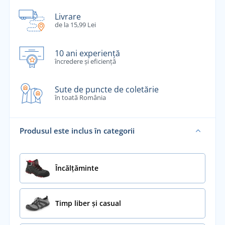
Livrare
de la 15,99 Lei
10 ani experiență
încredere și eficiență
Sute de puncte de coletărie
în toată România
Produsul este inclus în categorii
Încălţăminte
Timp liber și casual