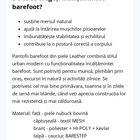
barefoot?
susține mersul natural
ajută la întărirea mușchilor picioarelor
îmbunătățește stabilitatea și echilibrul
contribuie la o postură corectă a corpului
Pantofii barefoot din piele Leather combină stilul
urban modern cu funcționalitatea încălțămintei
barefoot. Sunt potriviți pentru muncă, plimbări prin
oraș, excursii în natură și activități zilnice. Se
potrivesc cel mai bine primăvara, toamna și în zilele
de iarnă mai blânde, când veți aprecia construcția lor
mai rezistentă și mai călduroasă.
Material: față - piele nubuck bovină
căptușeală - textil MESH
branț - poliester + HI-POLY + kevlar
talpă - cauciuc BARESTEP