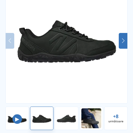
+8
▶
următoare