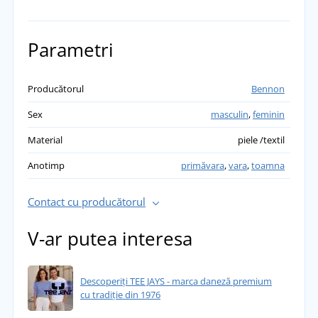
Parametri
Producătorul
Bennon
Sex
masculin
,
feminin
Material
piele /textil
Anotimp
primăvara
,
vara
,
toamna
Contact cu producătorul
V-ar putea interesa
Descoperiți TEE JAYS - marca daneză premium
cu tradiție din 1976