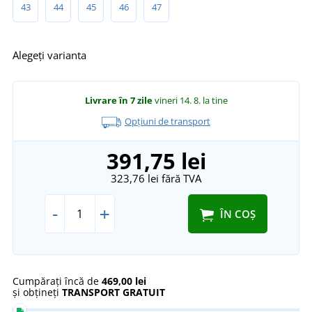
43
44
45
46
47
Alegeți varianta
Livrare în 7 zile
vineri 14. 8.
la tine
Opțiuni de transport
391,75 lei
323,76 lei
fără TVA
-
+
ÎN COȘ
Cumpărați încă de
469,00 lei
și obțineți
TRANSPORT GRATUIT