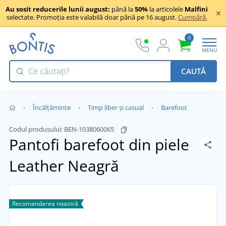
Au sosit reducerile lunii august:
până la
50%
la articolele
Malfini
selectate. Promoția este valabilă doar până pe 16 august.
Cumpără.
0
MENU
CAUTĂ
Încălţăminte
Timp liber și casual
Barefoot
Codul produsului:
BEN-1038060065
Pantofi barefoot din piele
Leather
Neagră
Recomandarea noastră