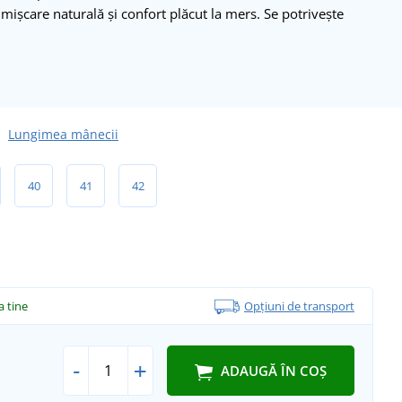
 mișcare naturală și confort plăcut la mers. Se potrivește
Lungimea mânecii
40
41
42
la tine
Opțiuni de transport
-
+
ADAUGĂ ÎN COȘ