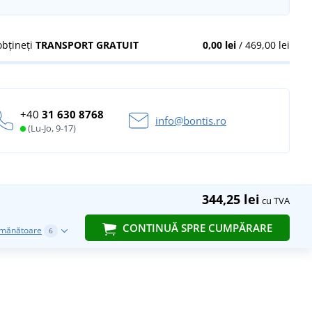
obțineți
TRANSPORT GRATUIT
0,00 lei
/ 469,00 lei
+40
31 630 8768
info@bontis.ro
(Lu-Jo, 9-17)
344,25 lei
cu TVA
CONTINUĂ SPRE CUMPĂRARE
emănătoare
6