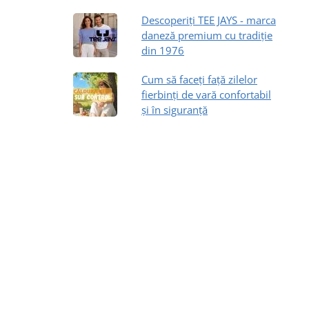
Descoperiți TEE JAYS - marca
daneză premium cu tradiție
din 1976
Cum să faceți față zilelor
fierbinți de vară confortabil
și în siguranță