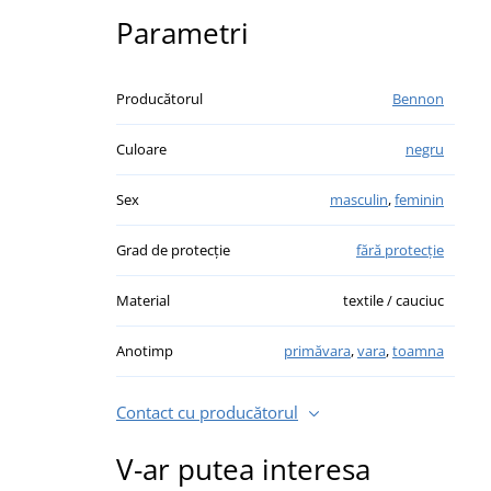
Parametri
Producătorul
Bennon
Culoare
negru
Sex
masculin
,
feminin
Grad de protecție
fără protecție
Material
textile / cauciuc
Anotimp
primăvara
,
vara
,
toamna
Contact cu producătorul
V-ar putea interesa