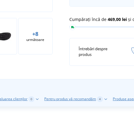
Cumpărați încă de
469,00 lei
și 
+8
următoare
Întrebări despre
produs
aluarea clienților
Pentru produs vă recomandăm
Produse as
0
4