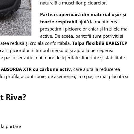
naturală a mușchilor picioarelor.
Partea superioară din material ușor și
foarte respirabil
ajută la menținerea
prospețimii picioarelor chiar și în zilele mai
active. De aceea, pantofii sunt potriviți și
atea redusă și croiala confortabilă.
Talpa flexibilă BARESTEP
ării piciorului în timpul mersului și ajută la perceperea
re pas o senzație mai mare de lejeritate, libertate și stabilitate.
l ABSORBA XTR cu cărbune activ
, care ajută la reducerea
lui profilată contribuie, de asemenea, la o pășire mai plăcută și
t Riva?
 la purtare