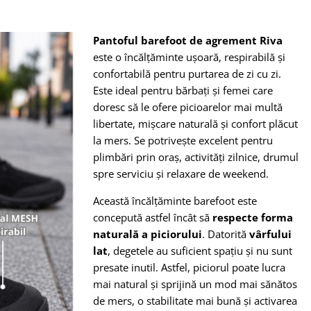
Pantoful barefoot de agrement Riva
este o încălțăminte ușoară, respirabilă și
confortabilă pentru purtarea de zi cu zi.
Este ideal pentru bărbați și femei care
doresc să le ofere picioarelor mai multă
libertate, mișcare naturală și confort plăcut
la mers. Se potrivește excelent pentru
plimbări prin oraș, activități zilnice, drumul
spre serviciu și relaxare de weekend.
Această încălțăminte barefoot este
concepută astfel încât să
respecte forma
naturală a piciorului
. Datorită
vârfului
lat
, degetele au suficient spațiu și nu sunt
presate inutil. Astfel, piciorul poate lucra
mai natural și sprijină un mod mai sănătos
de mers, o stabilitate mai bună și activarea