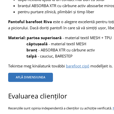
branțul ABSORBA XTR cu cărbune activ absoarbe miros
pentru purtare zilnică, plimbări și timp liber
Pantoful barefoot Riva
este o alegere excelentă pentru toți 
a piciorului. Dacă doriți pantofi în care să vă simțiți ușor, lib
Material: partea superioară
- material textil MESH + TPU
căptușeală
- material textil MESH
branț
- ABSORBA XTR cu cărbune activ
talpă
- cauciuc, BARESTEP
Tekintse meg kínálatunk további
barefoot cipő
modelljeit is.
AFLĂ DIMENSIUNEA
Evaluarea clienților
Recenziile sunt opinia independentă a clienților cu achiziție verificată.