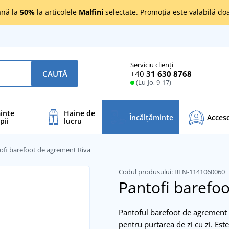
nă la
50%
la articolele
Malfini
selectate. Promoția este valabilă d
Serviciu clienți
+40
31 630 8768
CAUTĂ
(Lu-Jo, 9-17)
inte
Haine de
Încălţăminte
Acceso
pii
lucru
ofi barefoot de agrement Riva
Codul produsului:
BEN-1141060060
Pantofi barefo
Pantoful barefoot de agrement R
pentru purtarea de zi cu zi. Est