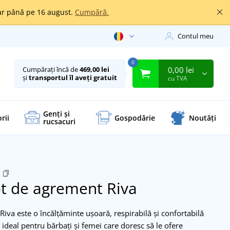
oar până pe 16 august.
Cumpără.
Contul meu
0
0,00 lei
Cumpărați încă de
469,00 lei
și
transportul îl aveți gratuit
cu TVA
Genți și
rii
Gospodărie
Noutăți
rucsacuri
ot de agrement Riva
iva este o încălțăminte ușoară, respirabilă și confortabilă
e ideal pentru bărbați și femei care doresc să le ofere