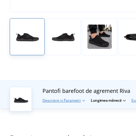
Pantofi barefoot de agrement Riva
Descriere și Parametri
Lungimea mânecii
Ev