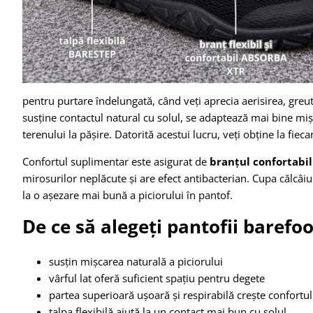
pentru purtare îndelungată, când veți aprecia aerisirea, greut
susține contactul natural cu solul, se adaptează mai bine mișc
terenului la pășire. Datorită acestui lucru, veți obține la fieca
Confortul suplimentar este asigurat de
branțul confortabi
mirosurilor neplăcute și are efect antibacterian. Cupa călcâiu
la o așezare mai bună a piciorului în pantof.
De ce să alegeți pantofii barefoo
susțin mișcarea naturală a piciorului
vârful lat oferă suficient spațiu pentru degete
partea superioară ușoară și respirabilă crește confortul
talpa flexibilă ajută la un contact mai bun cu solul