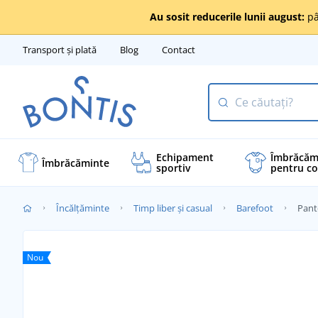
Au sosit reducerile lunii august:
pâ
Transport și plată
Blog
Contact
Echipament
Îmbrăcăm
Îmbrăcăminte
sportiv
pentru co
Încălţăminte
Timp liber și casual
Barefoot
Pant
Nou