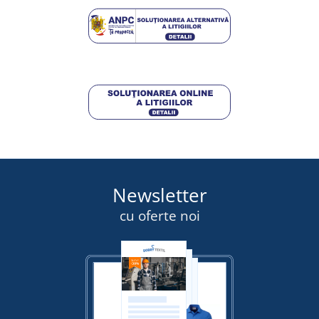
DETALII
89,25 lei
DETALII
Newsletter
cu oferte noi