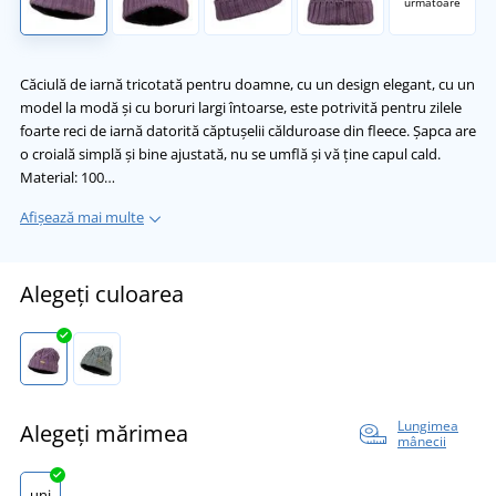
următoare
Căciulă de iarnă tricotată pentru doamne, cu un design elegant, cu un
model la modă și cu boruri largi întoarse, este potrivită pentru zilele
foarte reci de iarnă datorită căptușelii călduroase din fleece. Șapca are
o croială simplă și bine ajustată, nu se umflă și vă ține capul cald.
Material: 100…
Afișează mai multe
Alegeți culoarea
Lungimea
Alegeți mărimea
mânecii
uni