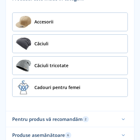
Accesorii
Căciuli
Căciuli tricotate
Cadouri pentru femei
Pentru produs vă recomandăm
2
Fabricat în Uniunea Europeană
Fab
Produse asemănătoare
6
Re