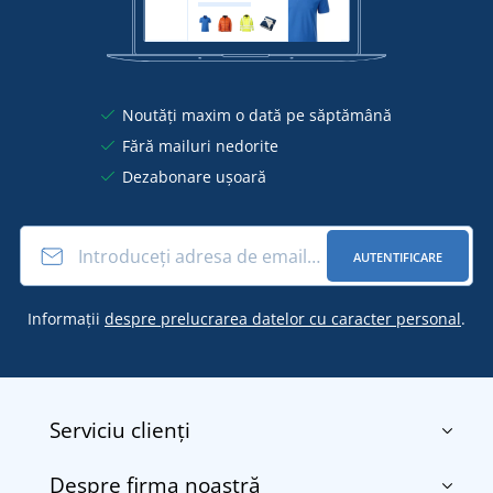
Noutăți maxim o dată pe săptămână
Fără mailuri nedorite
Dezabonare ușoară
AUTENTIFICARE
Informații
despre prelucrarea datelor cu caracter personal
.
Serviciu clienți
Despre firma noastră
Contact