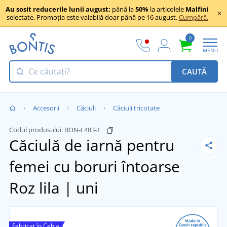
Au sosit reducerile lunii august:
până la
50%
la articolele
Malfini
selectate. Promoția este valabilă doar până pe 16 august.
Cumpără.
0
MENU
CAUTĂ
Accesorii
Căciuli
Căciuli tricotate
Codul produsului:
BON-L483-1
Căciulă de iarnă pentru
femei cu boruri întoarse
Roz lila | uni
Fabricat în Cehia