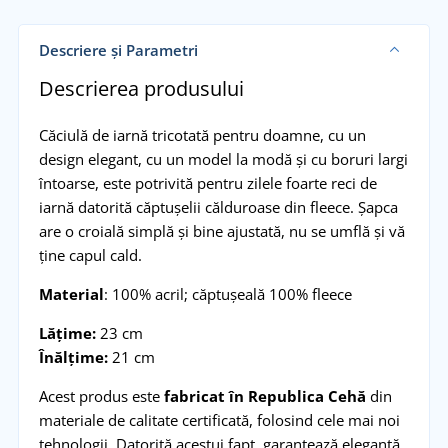
Descriere și Parametri
Descrierea produsului
Căciulă de iarnă tricotată pentru doamne, cu un
design elegant, cu un model la modă și cu boruri largi
întoarse, este potrivită pentru zilele foarte reci de
iarnă datorită căptușelii călduroase din fleece. Șapca
are o croială simplă și bine ajustată, nu se umflă și vă
ține capul cald.
Material
: 100% acril; căptușeală 100% fleece
Lățime:
23 cm
Înălțime:
21 cm
Acest produs este
fabricat în Republica Cehă
din
materiale de calitate certificată, folosind cele mai noi
tehnologii. Datorită acestui fapt, garantează eleganță