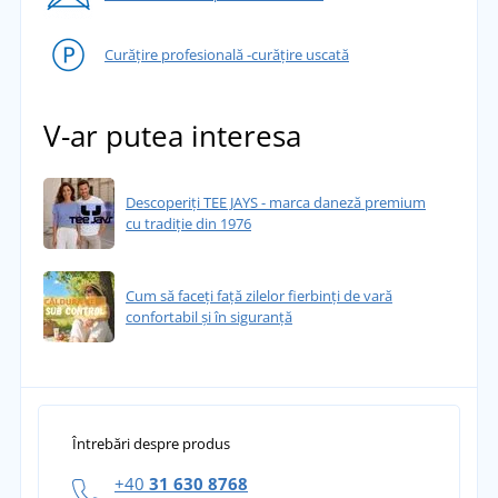
Curățire profesională -curățire uscată
V-ar putea interesa
Descoperiți TEE JAYS - marca daneză premium
cu tradiție din 1976
Cum să faceți față zilelor fierbinți de vară
confortabil și în siguranță
Întrebări despre produs
+40
31 630 8768