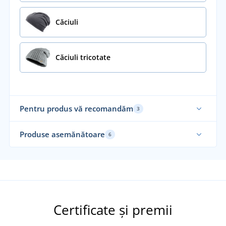
Căciuli
Căciuli tricotate
Pentru produs vă recomandăm
3
Fabricat în Uniunea Europeană
Fab
Produse asemănătoare
6
Re
Fabricat în Cehia
Certificate și premii