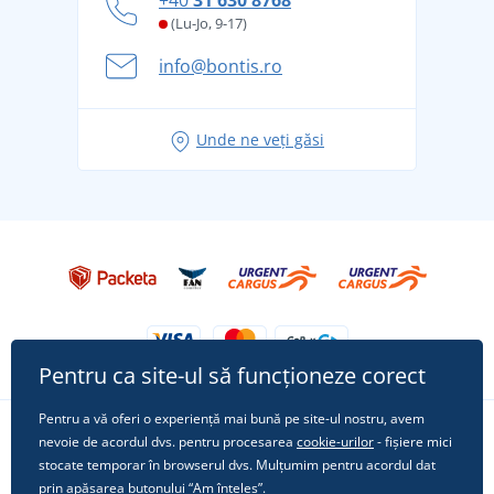
și în siguranță
(Lu-Jo, 9-17)
Aventura de vară începe cu bagajul - pregătiți-vă
info@bontis.ro
pentru vacanță fără griji
Idei de outfituri fresh pentru o vară relaxată
Unde ne veți găsi
Tricoul preferat City în rol principal: ținute pentru
orice ocazie!
Pentru ca site-ul să funcționeze corect
Pentru a vă oferi o experiență mai bună pe site-ul nostru, avem
nevoie de acordul dvs. pentru procesarea
cookie-urilor
- fișiere mici
Urmărește-ne pe rețelele sociale
stocate temporar în browserul dvs. Mulțumim pentru acordul dat
prin apăsarea butonului “Am înțeles”.