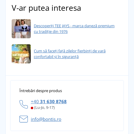
V-ar putea interesa
Descoperiți TEE JAYS - marca daneză premium
cu tradiție din 1976
Cum să faceți față zilelor fierbinți de vară
confortabil și în siguranță
Întrebări despre produs
+40
31 630 8768
(Lu-Jo, 9-17)
info@bontis.ro