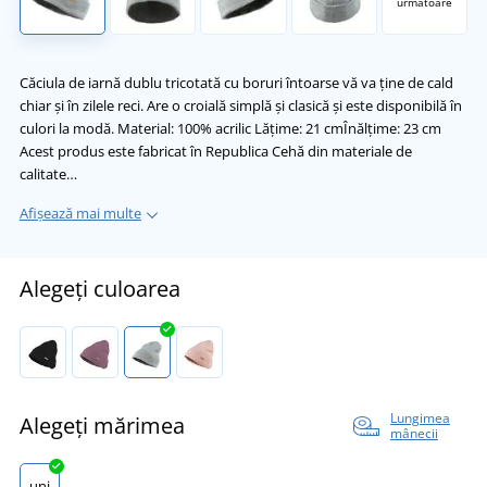
următoare
Căciula de iarnă dublu tricotată cu boruri întoarse vă va ține de cald
chiar și în zilele reci. Are o croială simplă și clasică și este disponibilă în
culori la modă. Material: 100% acrilic Lățime: 21 cmÎnălțime: 23 cm
Acest produs este fabricat în Republica Cehă din materiale de
calitate…
Afișează mai multe
Alegeți culoarea
Lungimea
Alegeți mărimea
mânecii
uni