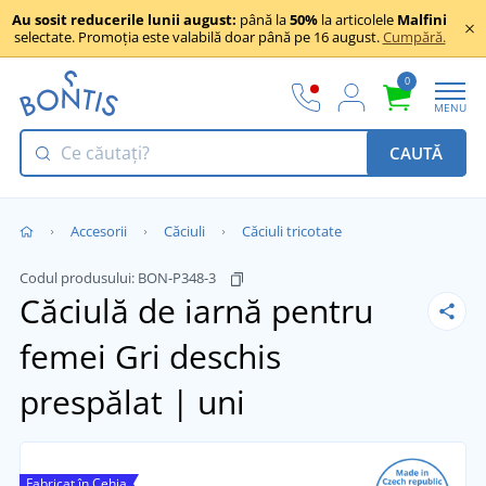
Au sosit reducerile lunii august:
până la
50%
la articolele
Malfini
selectate. Promoția este valabilă doar până pe 16 august.
Cumpără.
0
MENU
CAUTĂ
Accesorii
Căciuli
Căciuli tricotate
Codul produsului:
BON-P348-3
Căciulă de iarnă pentru
femei
Gri deschis
prespălat | uni
Fabricat în Cehia