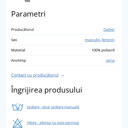
Parametri
Producătorul
Daiber
Sex
masculin
,
feminin
Material
100% poliacril
Anotimp
iarna
Contact cu producătorul
Îngrijirea produsului
Spălare - doar spălare manuală
Albire - albirea nu este permisă