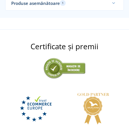
Produse asemănătoare
1
Certificate și premii
Jachetă subțire cu glugă pentru femei JN1151
+2
Căciulă Single Beanie MB7131
DISPONIBIL
marți 11. 8.
la tine