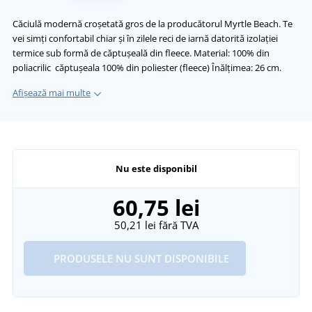
Căciulă modernă croșetată gros de la producătorul Myrtle Beach. Te
vei simți confortabil chiar și în zilele reci de iarnă datorită izolației
termice sub formă de căptușeală din fleece. Material: 100% din
poliacrilic căptușeala 100% din poliester (fleece) Înălțimea: 26 cm.
Afișează mai multe
Nu este disponibil
60,75 lei
50,21 lei
fără TVA
PRODUSELE NU SUNT DISPONIBILE