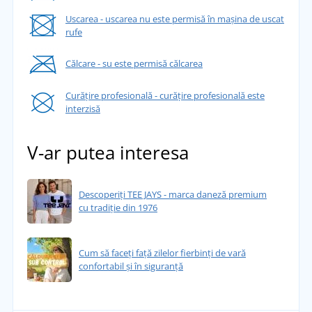
Uscarea - uscarea nu este permisă în mașina de uscat
rufe
Călcare - su este permisă călcarea
Curățire profesională - curățire profesională este
interzisă
V-ar putea interesa
Descoperiți TEE JAYS - marca daneză premium
cu tradiție din 1976
Cum să faceți față zilelor fierbinți de vară
confortabil și în siguranță