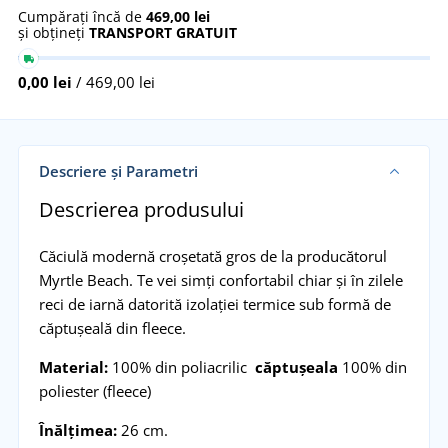
Cumpărați încă de
469,00 lei
și obțineți
TRANSPORT GRATUIT
0,00 lei
/ 469,00 lei
Descriere și Parametri
Descrierea produsului
Căciulă modernă croșetată gros de la producătorul
Myrtle Beach. Te vei simți confortabil chiar și în zilele
reci de iarnă datorită izolației termice sub formă de
căptușeală din fleece.
Material:
100% din poliacrilic
căptușeala
100% din
poliester (fleece)
Înălțimea:
26 cm.