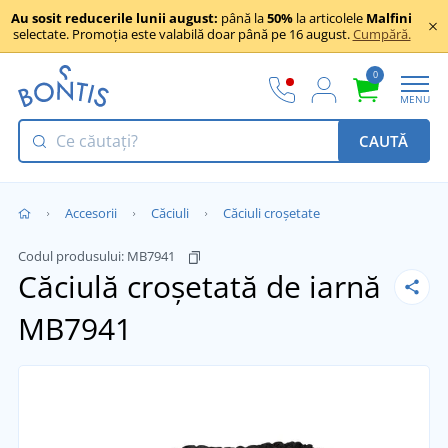
Au sosit reducerile lunii august:
până la
50%
la articolele
Malfini
selectate. Promoția este valabilă doar până pe 16 august.
Cumpără.
0
MENU
CAUTĂ
Accesorii
Căciuli
Căciuli croșetate
Codul produsului:
MB7941
Căciulă croșetată de iarnă
MB7941