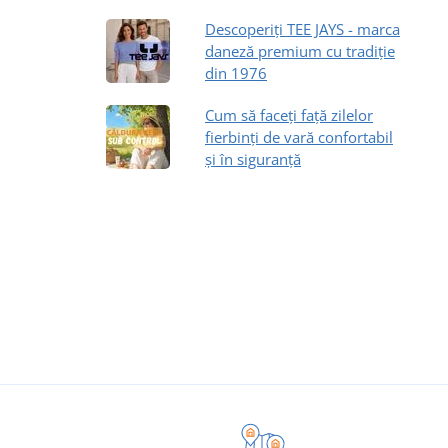
Descoperiți TEE JAYS - marca
daneză premium cu tradiție
din 1976
Cum să faceți față zilelor
fierbinți de vară confortabil
și în siguranță