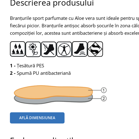
Descrierea produsului
Branțurile sport parfumate cu Aloe vera sunt ideale pentru sp
fiecărui picior. Branțurile antișoc absorb șocurile în zona căl
compoziției lor, acestea sunt antibacteriene și absorb excelen
1 -
Țesătură PES
2 -
Spumă PU antibacteriană
AFLĂ DIMENSIUNEA