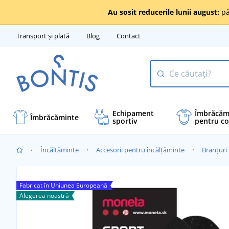
Au sosit reducerile lunii august:
pâ
Transport și plată
Blog
Contact
Echipament
Îmbrăcăm
Îmbrăcăminte
sportiv
pentru co
Încălţăminte
Accesorii pentru încălțăminte
Branțuri
Fabricat în Uniunea Europeană
Alegerea noastră