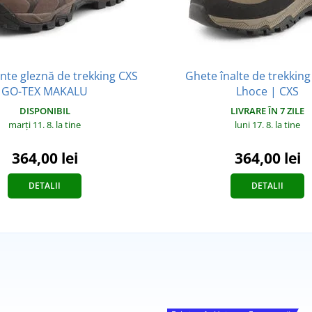
nte gleznă de trekking CXS
Ghete înalte de trekkin
GO-TEX MAKALU
Lhoce | CXS
DISPONIBIL
LIVRARE ÎN 7 ZILE
marți 11. 8.
la tine
luni 17. 8.
la tine
364,00 lei
364,00 lei
DETALII
DETALII