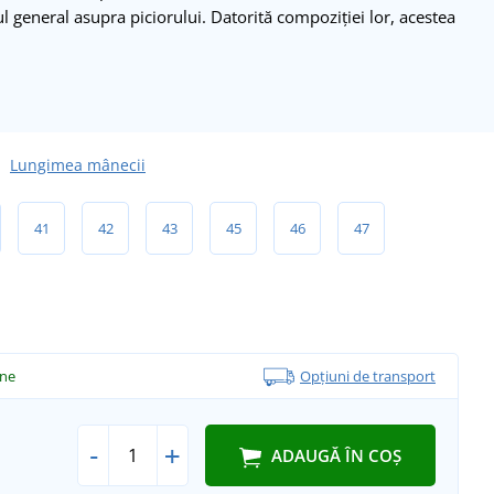
l general asupra piciorului. Datorită compoziției lor, acestea
Lungimea mânecii
41
42
43
45
46
47
ine
Opțiuni de transport
-
+
ADAUGĂ ÎN COȘ