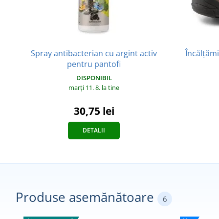
Spray antibacterian cu argint activ
Încălțămi
pentru pantofi
DISPONIBIL
marți 11. 8.
la tine
30,75 lei
DETALII
Produse asemănătoare
6