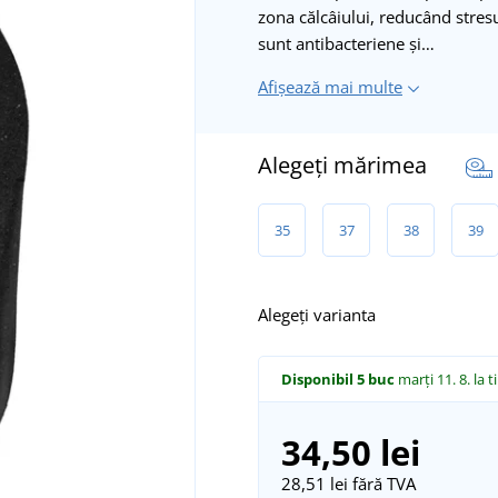
zona călcâiului, reducând stresu
sunt antibacteriene și…
Afișează mai multe
Alegeți mărimea
35
37
38
39
Alegeți varianta
Disponibil
5 buc
marți 11. 8.
la t
34,50 lei
28,51 lei
fără TVA