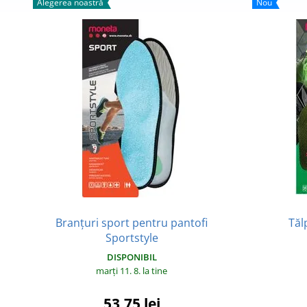
Alegerea noastră
Nou
Branțuri sport pentru pantofi
Tăl
Sportstyle
DISPONIBIL
marți 11. 8.
la tine
53,75 lei