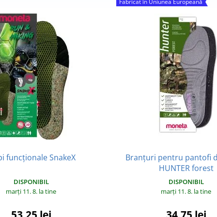
Fabricat în Uniunea Europeană
pi funcționale SnakeX
Branțuri pentru pantofi 
HUNTER forest
DISPONIBIL
DISPONIBIL
marți 11. 8.
la tine
marți 11. 8.
la tine
53,25 lei
34,75 lei