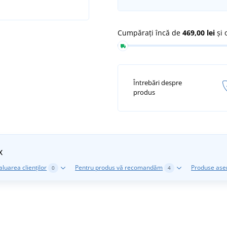
Cumpărați încă de
469,00 lei
și 
Întrebări despre
produs
x
aluarea clienților
Pentru produs vă recomandăm
Produse as
0
4