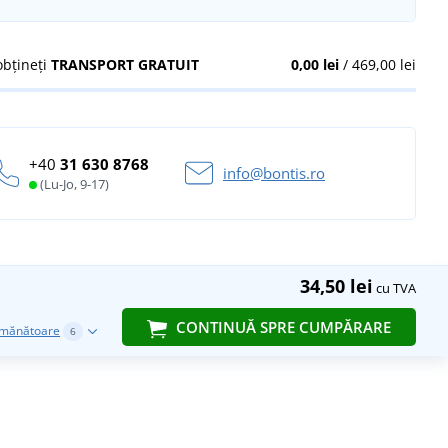
obțineți
TRANSPORT GRATUIT
0,00 lei
/ 469,00 lei
+40
31 630 8768
info@bontis.ro
(Lu-Jo, 9-17)
34,50 lei
cu TVA
CONTINUĂ SPRE CUMPĂRARE
emănătoare
6