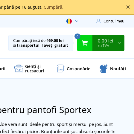
oar până pe 16 august.
Cumpără.
Contul meu
0
0,00 lei
Cumpărați încă de
469,00 lei
și
transportul îl aveți gratuit
cu TVA
Genți și
rii
Gospodărie
Noutăți
rucsacuri
pentru pantofi Sportex
loe vera sunt ideale pentru sport și mersul pe jos. Sunt
fect fiecărui picior. Branțurile antișoc absorb șocurile în