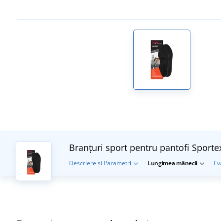
Branțuri sport pentru pantofi Sporte
Descriere și Parametri
Lungimea mânecii
Ev