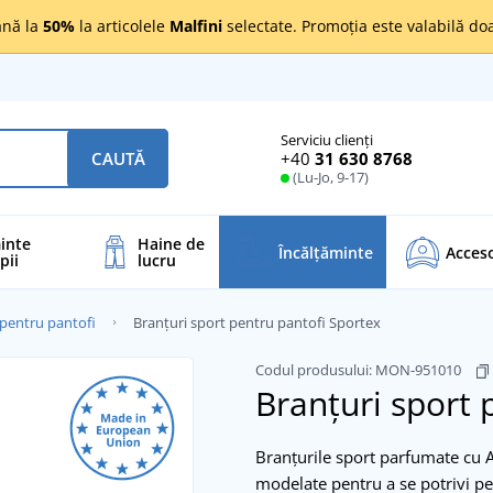
nă la
50%
la articolele
Malfini
selectate. Promoția este valabilă d
Serviciu clienți
+40
31 630 8768
CAUTĂ
(Lu-Jo, 9-17)
inte
Haine de
Încălţăminte
Acceso
pii
lucru
 pentru pantofi
Branțuri sport pentru pantofi Sportex
Codul produsului:
MON-951010
Branțuri sport 
Branțurile sport parfumate cu A
modelate pentru a se potrivi per