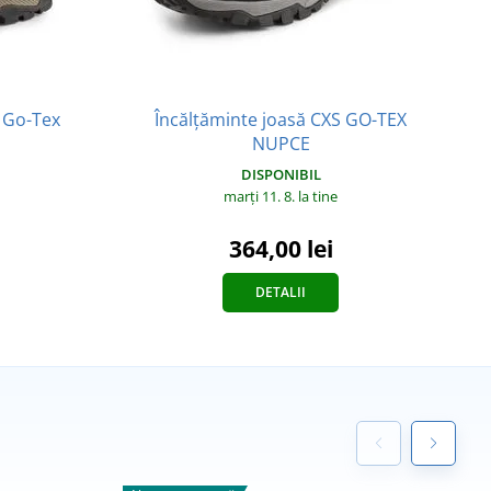
g Go-Tex
Încălțăminte joasă CXS GO-TEX
NUPCE
DISPONIBIL
marți 11. 8.
la tine
364,00 lei
DETALII