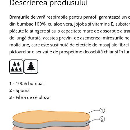
Descrierea produsului
Branțurile de vară respirabile pentru pantofi garantează un co
din bumbac 100%, cu aloe vera, jojoba și vitamina E, substanț
plăcute la atingere și au o capacitate mare de absorbție a tran
de lungă durată, acestea previn, de asemenea, mirosurile nep
moliciune, care este susținută de efectele de masaj ale fibrei
picioarelor o senzație de prospețime deosebită chiar și în lun
1 -
100% bumbac
2 -
Spumă
3 -
Fibră de celuloză