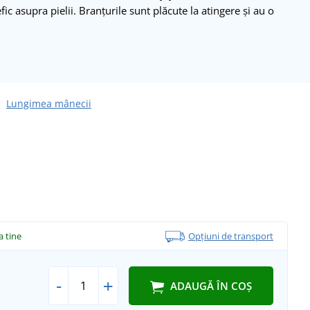
ic asupra pielii. Branțurile sunt plăcute la atingere și au o
Lungimea mânecii
la tine
Opțiuni de transport
-
+
ADAUGĂ ÎN COȘ