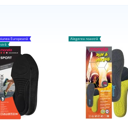
Uniunea Europeană
Alegerea noastră
stră