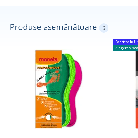
Produse asemănătoare
6
Fabricat în 
Alegerea noa