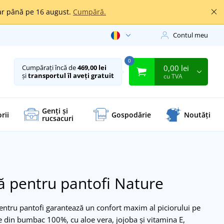
oar până pe 16 august.
Cumpără.
Contul meu
0
0,00 lei
Cumpărați încă de
469,00 lei
și
transportul îl aveți gratuit
cu TVA
Genți și
rii
Gospodărie
Noutăți
rucsacuri
ă pentru pantofi Nature
pentru pantofi garantează un confort maxim al piciorului pe
ate din bumbac 100%, cu aloe vera, jojoba și vitamina E,