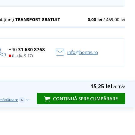
obțineți
TRANSPORT GRATUIT
0,00 lei
/ 469,00 lei
+40
31 630 8768
info@bontis.ro
(Lu-Jo, 9-17)
15,25 lei
cu TVA
CONTINUĂ SPRE CUMPĂRARE
emănătoare
6