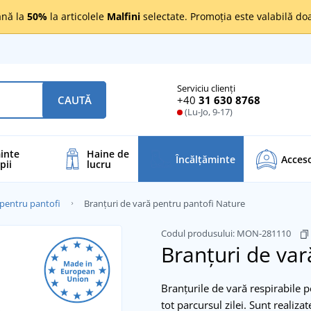
nă la
50%
la articolele
Malfini
selectate. Promoția este valabilă d
Serviciu clienți
+40
31 630 8768
CAUTĂ
(Lu-Jo, 9-17)
inte
Haine de
Încălţăminte
Acceso
pii
lucru
 pentru pantofi
Branțuri de vară pentru pantofi Nature
Codul produsului:
MON-281110
Branțuri de var
Branțurile de vară respirabile 
tot parcursul zilei. Sunt realiz