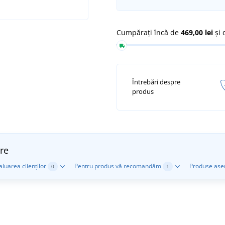
Cumpărați încă de
469,00 lei
și 
Întrebări despre
produs
re
aluarea clienților
Pentru produs vă recomandăm
Produse as
0
1