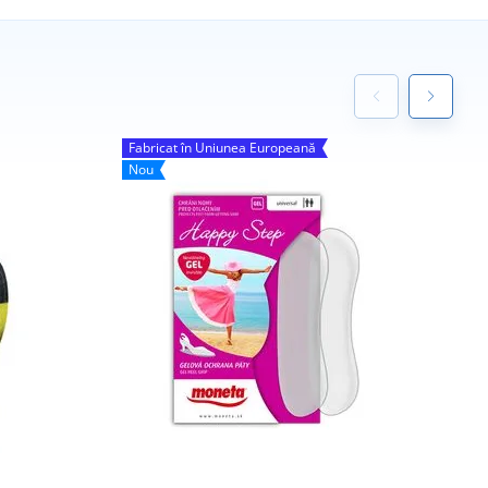
Fabricat în Uniunea Europeană
Nou