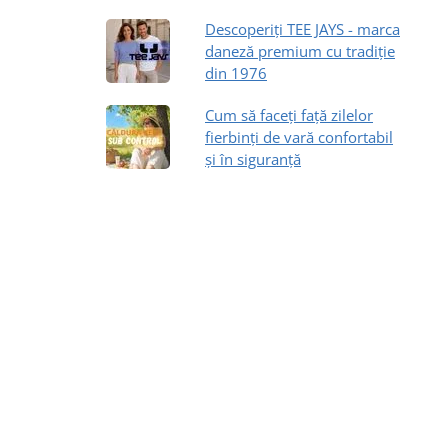
Descoperiți TEE JAYS - marca
daneză premium cu tradiție
din 1976
Cum să faceți față zilelor
fierbinți de vară confortabil
și în siguranță