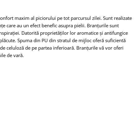
nfort maxim al piciorului pe tot parcursul zilei. Sunt realizate
e care au un efect benefic asupra pielii. Branțurile sunt
spirației. Datorită proprietăților lor aromatice și antifungice
lăcute. Spuma din PU din stratul de mijloc oferă suficientă
 de celuloză de pe partea inferioară. Branțurile vă vor oferi
ile de vară.