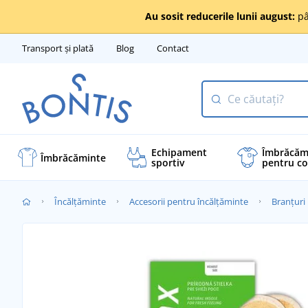
Au sosit reducerile lunii august:
pâ
Transport și plată
Blog
Contact
Echipament
Îmbrăcăm
Îmbrăcăminte
sportiv
pentru co
Încălţăminte
Accesorii pentru încălțăminte
Branțuri