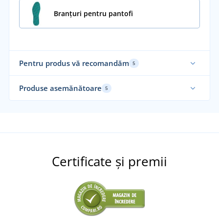
Branțuri pentru pantofi
Pentru produs vă recomandăm
5
Re
Produse asemănătoare
5
Nou
Fa
Al
Certificate și premii