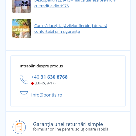
Descoperiți TEE JAYS - marca daneză premium
cu tradiție din 1976
Cum să faceți față zilelor fierbinți de vară
confortabil și în siguranță
Întrebări despre produs
+40
31 630 8768
(Lu-Jo, 9-17)
info@bontis.ro
Garanția unei returnări simple
formular online pentru soluționare rapidă