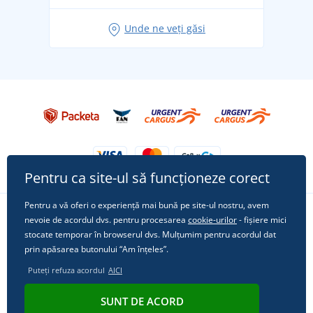
Idei de outfituri fresh pentru o vară relaxată
Unde ne veți găsi
Tricoul preferat City în rol principal: ținute pentru
orice ocazie!
Pentru ca site-ul să funcționeze corect
Pentru a vă oferi o experiență mai bună pe site-ul nostru, avem
nevoie de acordul dvs. pentru procesarea
cookie-urilor
- fișiere mici
Urmărește-ne pe rețelele sociale
stocate temporar în browserul dvs. Mulțumim pentru acordul dat
prin apăsarea butonului “Am înțeles”.
Puteți refuza acordul
AICI
© 2011 - 2026, Dual Trade s.r.o. | Din punct de vedere tehnic oferă
SUNT DE ACORD
Simplia.cz
.