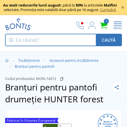
Au sosit reducerile lunii august:
până la
50%
la articolele
Malfini
selectate. Promoția este valabilă doar până pe 16 august.
Cumpără.
0
MENU
CAUTĂ
Încălţăminte
Accesorii pentru încălțăminte
Branțuri pentru pantofi
Codul produsului:
MON-14312
Branțuri pentru pantofi
drumeție HUNTER forest
Fabricat în Uniunea Europeană