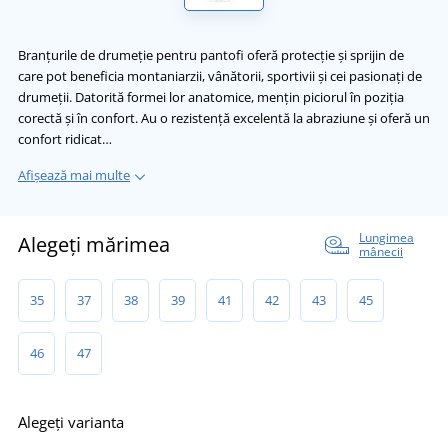
Branțurile de drumeție pentru pantofi oferă protecție și sprijin de
care pot beneficia montaniarzii, vânătorii, sportivii și cei pasionați de
drumeții. Datorită formei lor anatomice, mențin piciorul în poziția
corectă și în confort. Au o rezistență excelentă la abraziune și oferă un
confort ridicat…
Afișează mai multe
Lungimea
Alegeți mărimea
mânecii
35
37
38
39
41
42
43
45
46
47
Alegeți varianta