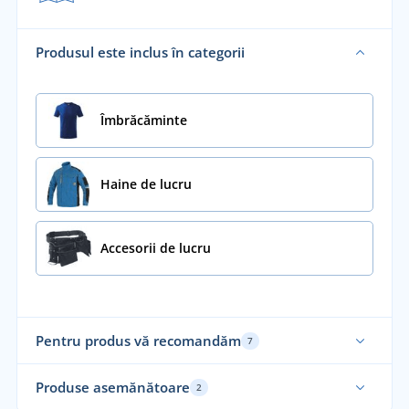
Produsul este inclus în categorii
Îmbrăcăminte
Haine de lucru
Accesorii de lucru
Pentru produs vă recomandăm
7
Re
Produse asemănătoare
2