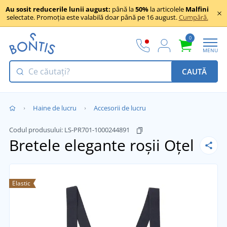
Au sosit reducerile lunii august:
până la
50%
la articolele
Malfini
selectate. Promoția este valabilă doar până pe 16 august.
Cumpără.
0
MENU
CAUTĂ
Haine de lucru
Accesorii de lucru
Codul produsului:
LS-PR701-1000244891
Bretele elegante roșii
Oțel
Elastic