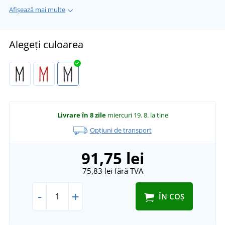
Afișează mai multe
Alegeți culoarea
Livrare în 8 zile
miercuri 19. 8.
la tine
Opțiuni de transport
91,75 lei
75,83 lei
fără TVA
-
+
ÎN COȘ