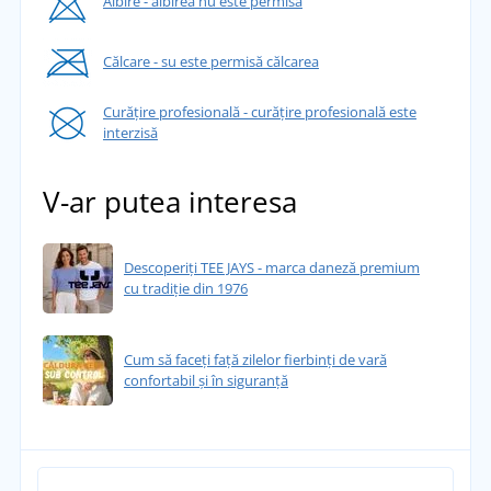
Albire - albirea nu este permisă
Călcare - su este permisă călcarea
Curățire profesională - curățire profesională este
interzisă
V-ar putea interesa
Descoperiți TEE JAYS - marca daneză premium
cu tradiție din 1976
Cum să faceți față zilelor fierbinți de vară
confortabil și în siguranță