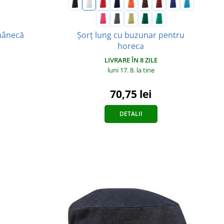
mânecă
Șorț lung cu buzunar pentru
horeca
LIVRARE ÎN 8 ZILE
luni 17. 8.
la tine
70,75 lei
DETALII