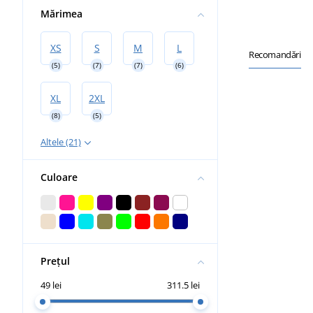
Mărimea
XS
S
M
L
Recomandări
(5)
(7)
(7)
(6)
XL
2XL
(8)
(5)
Altele (21)
Culoare
Prețul
49 lei
311.5 lei