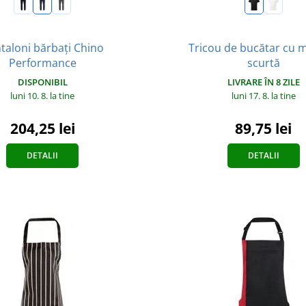
taloni bărbați Chino
Tricou de bucătar cu 
Performance
scurtă
DISPONIBIL
LIVRARE ÎN 8 ZILE
luni 10. 8.
la tine
luni 17. 8.
la tine
204,25 lei
89,75 lei
DETALII
DETALII