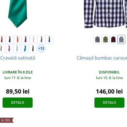
+12
Cămașă bumbac carou
Cravată satinată
DISPONIBIL
LIVRARE ÎN 8 ZILE
luni 10. 8.
la tine
luni 17. 8.
la tine
146,00 lei
89,50 lei
DETALII
DETALII
 în 5XL