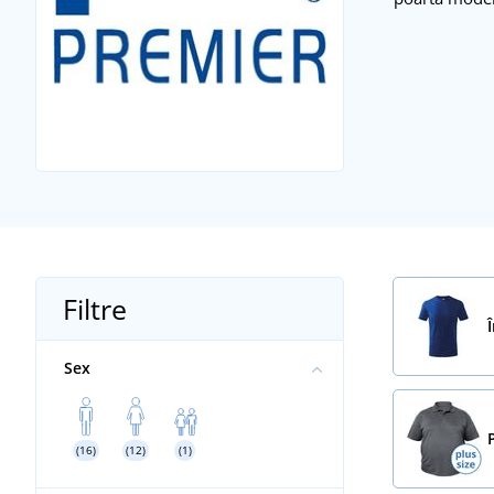
Filtre
Sex
(16)
(12)
(1)