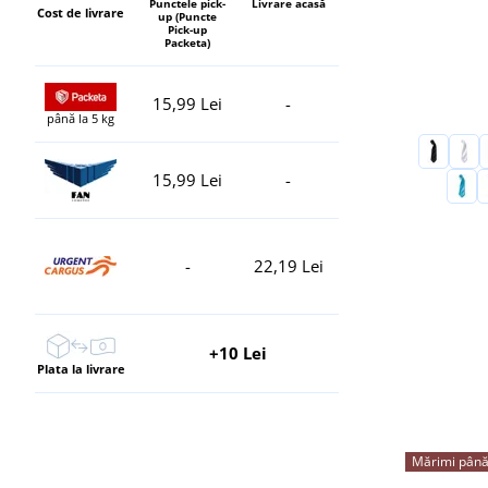
Punctele pick-
Livrare acasă
Cost de livrare
up (Puncte
Pick-up
Packeta)
15,99 Lei
-
până la 5 kg
15,99 Lei
-
-
22,19 Lei
+10 Lei
Plata la livrare
Mărimi până