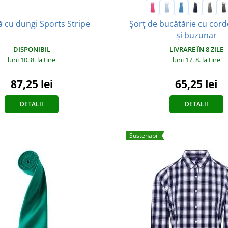
Șorț de bucătărie cu cord
ă cu dungi Sports Stripe
și buzunar
DISPONIBIL
LIVRARE ÎN 8 ZILE
luni 10. 8.
la tine
luni 17. 8.
la tine
87,25 lei
65,25 lei
DETALII
DETALII
Sustenabil