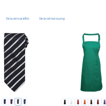
De la cel mai ieftin
De la cel mai scump