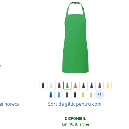
+1
ei horeca
Șort de gătit pentru copii
DISPONIBIL
luni 10. 8.
la tine