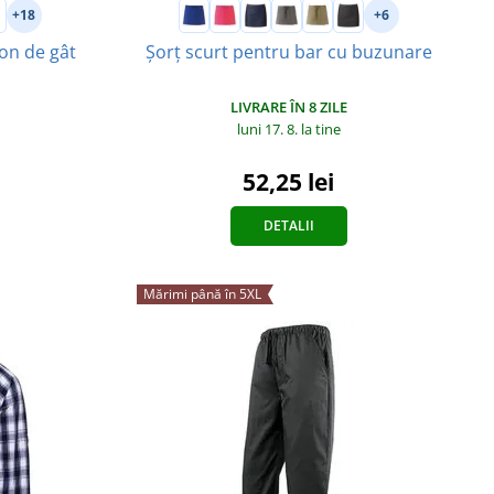
+18
+6
on de gât
Șorț scurt pentru bar cu buzunare
LIVRARE ÎN 8 ZILE
luni 17. 8.
la tine
52,25 lei
DETALII
Mărimi până în 5XL