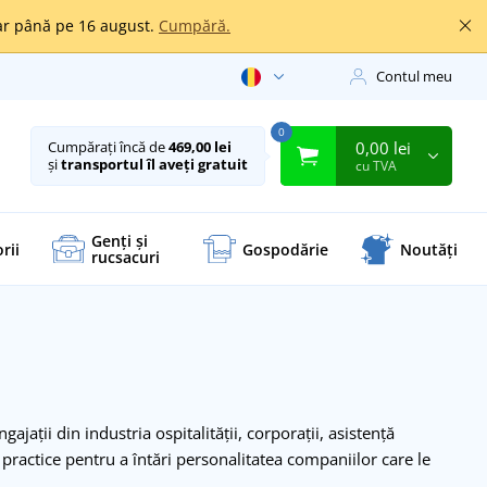
oar până pe 16 august.
Cumpără.
Contul meu
0
0,00 lei
Cumpărați încă de
469,00 lei
și
transportul îl aveți gratuit
cu TVA
Genți și
rii
Gospodărie
Noutăți
rucsacuri
ii din industria ospitalității, corporații, asistență
i practice pentru a întări personalitatea companiilor care le