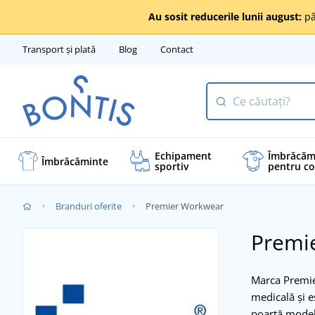
Au sosit reducerile lunii august:
pâ
Transport și plată
Blog
Contact
Echipament
Îmbrăcăm
Îmbrăcăminte
sportiv
pentru co
Branduri oferite
Premier Workwear
Premi
Marca Premier
medicală și es
poartă model