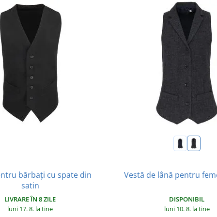
ntru bărbați cu spate din
Vestă de lână pentru fem
satin
LIVRARE ÎN 8 ZILE
DISPONIBIL
luni 17. 8.
la tine
luni 10. 8.
la tine