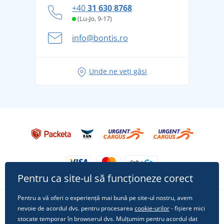
Cum să faceți față zilelor fierbinți de vară confortabil
+40
31 630 8768
și în siguranță
(Lu-Jo, 9-17)
Aventura de vară începe cu bagajul - pregătiți-vă
info@bontis.ro
pentru vacanță fără griji
Idei de outfituri fresh pentru o vară relaxată
Unde ne veți găsi
Tricoul preferat City în rol principal: ținute pentru
orice ocazie!
Pentru ca site-ul să funcționeze corect
Pentru a vă oferi o experiență mai bună pe site-ul nostru, avem
nevoie de acordul dvs. pentru procesarea
cookie-urilor
- fișiere mici
Urmărește-ne pe rețelele sociale
stocate temporar în browserul dvs. Mulțumim pentru acordul dat