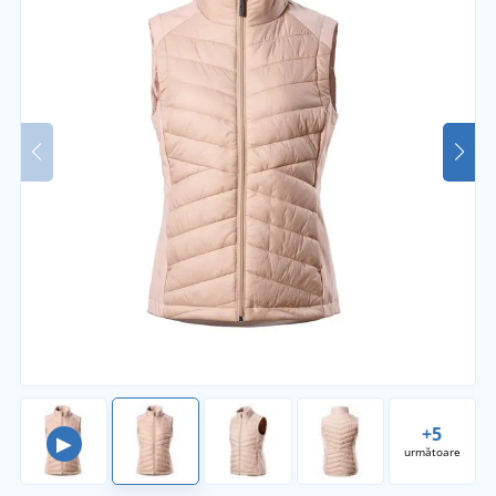
+5
▶
următoare