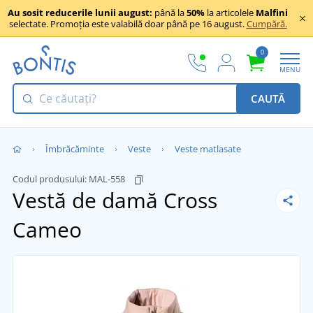
Au sosit reducerile lunii august:
până la
50%
la articolele
Malfini
selectate. Promoția este valabilă doar până pe 16 august.
Cumpără.
0
MENU
CAUTĂ
Îmbrăcăminte
Veste
Veste matlasate
Codul produsului:
MAL-558
Vestă de damă Cross
Cameo