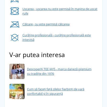
Uscarea - uscarea nu este permisă în mașina de uscat
rufe
Călcare - su este permisă călcarea
Curățire profesională - curățire profesională este
interzisă
V-ar putea interesa
Descoperiți TEE JAYS - marca daneză premium
cu tradiție din 1976
Cum să faceți față zilelor fierbinți de vară
confortabil și în siguranță