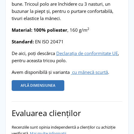
bune. Tricoul polo are închidere cu 3 nasturi, un
buzunar la piept și, pentru o purtare confortabilă,
tivuri elastice la mâneci.
2
Material: 100% poliester
, 160 g/m
Standard:
EN ISO 20471
De aici, poți descărca
Declarația de conformitate UE
,
pentru aceasta tricou polo.
Avem disponibilă și varianta
cu mânecă scurtă
.
AFLĂ DIMENSIUNEA
Evaluarea clienților
Recenziile sunt opinia independentă a clienților cu achiziție
verificată.
Mai multe informații.