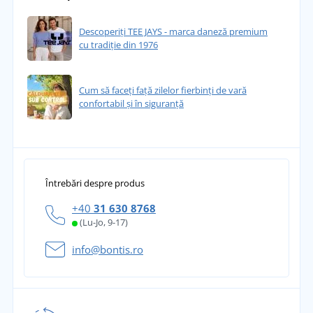
Descoperiți TEE JAYS - marca daneză premium
cu tradiție din 1976
Cum să faceți față zilelor fierbinți de vară
confortabil și în siguranță
Întrebări despre produs
+40
31 630 8768
(Lu-Jo, 9-17)
info@bontis.ro