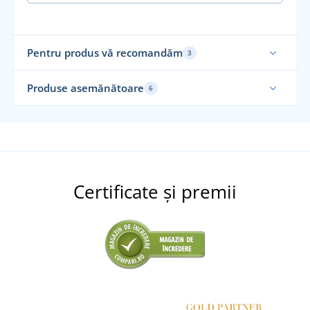
Pentru produs vă recomandăm
3
Mărimi până în 5XL
Mă
Produse asemănătoare
6
Certificate și premii