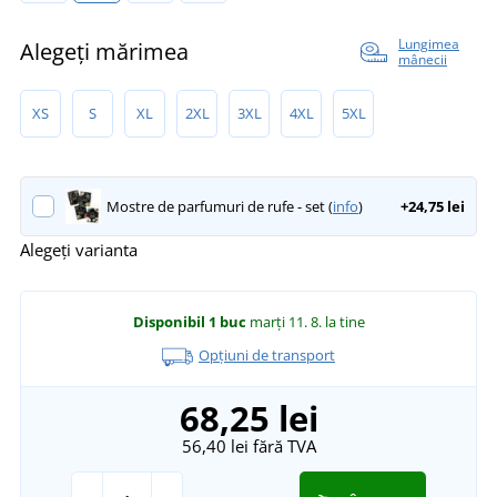
Lungimea
Alegeți mărimea
mânecii
XS
S
XL
2XL
3XL
4XL
5XL
Mostre de parfumuri de rufe - set (
info
)
+24,75 lei
Alegeți varianta
Disponibil
1 buc
marți 11. 8.
la tine
Opțiuni de transport
68,25 lei
56,40 lei
fără TVA