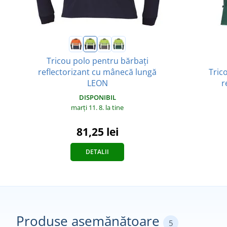
Tricou polo pentru bărbați
reflectorizant cu mânecă lungă
Tric
LEON
r
DISPONIBIL
marți 11. 8.
la tine
81,25 lei
DETALII
Produse asemănătoare
5