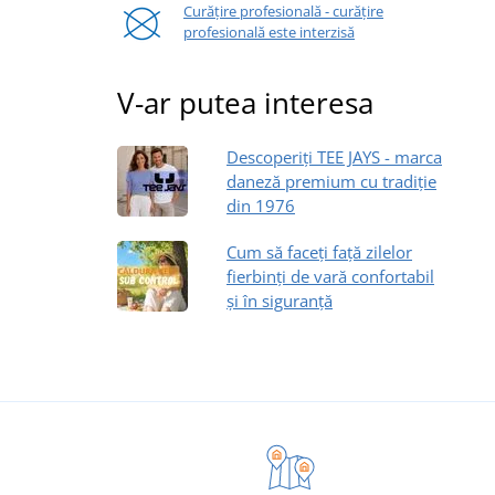
Curățire profesională - curățire
profesională este interzisă
V-ar putea interesa
Descoperiți TEE JAYS - marca
daneză premium cu tradiție
din 1976
Cum să faceți față zilelor
fierbinți de vară confortabil
și în siguranță