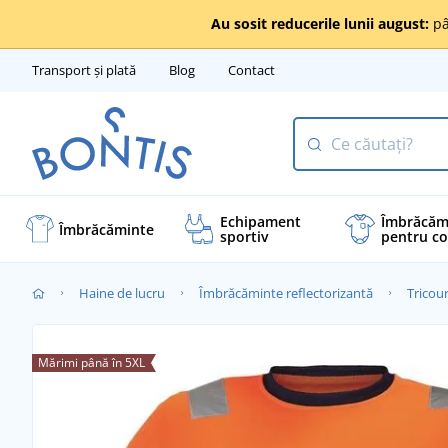
Au sosit reducerile lunii august:
pâ
Transport și plată
Blog
Contact
Echipament
Îmbrăcăm
Îmbrăcăminte
sportiv
pentru co
Haine de lucru
Îmbrăcăminte reflectorizantă
Tricour
Mărimi până în 5XL