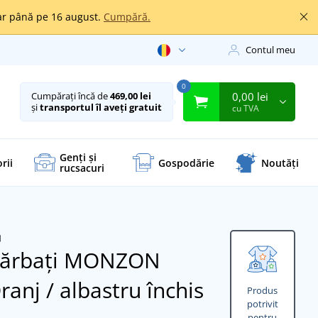
oar până pe 16 august.
Cumpără.
Contul meu
0
0,00 lei
Cumpărați încă de
469,00 lei
și
transportul îl aveți gratuit
cu TVA
Genți și
rii
Gospodărie
Noutăți
rucsacuri
 bărbați MONZON
ranj / albastru închis
Produs
potrivit
pentru