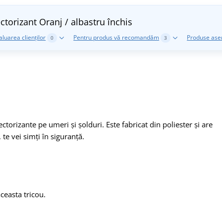
ctorizant
Oranj / albastru închis
aluarea clienților
Pentru produs vă recomandăm
Produse as
0
3
ctorizante pe umeri și șolduri. Este fabricat din poliester și are
 te vei simți în siguranță.
ceasta tricou.