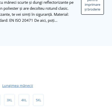
cu mâneci scurte și dungi reflectorizante pe
imprimare
in poliester și are decolteu rotund clasic.
și broderie
izante, te vei simți în siguranță. Material:
ard: EN ISO 20471 De aici, poți…
Lungimea mânecii
3XL
4XL
5XL