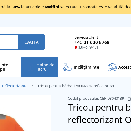
nă la
50%
la articolele
Malfini
selectate. Promoția este valabilă d
Serviciu clienți
+40
31 630 8768
CAUTĂ
(Lu-Jo, 9-17)
inte
Haine de
Încălţăminte
Acceso
pii
lucru
i reflectorizante
Tricou pentru bărbați MONZON reflectorizant
Codul produsului:
CER-03040139
Tricou pentru
reflectorizant
O