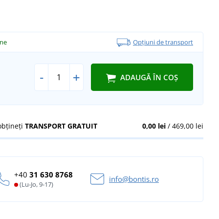
ine
Opțiuni de transport
-
+
ADAUGĂ ÎN COȘ
obțineți
TRANSPORT GRATUIT
0,00 lei
/ 469,00 lei
+40
31 630 8768
info@bontis.ro
(Lu-Jo, 9-17)