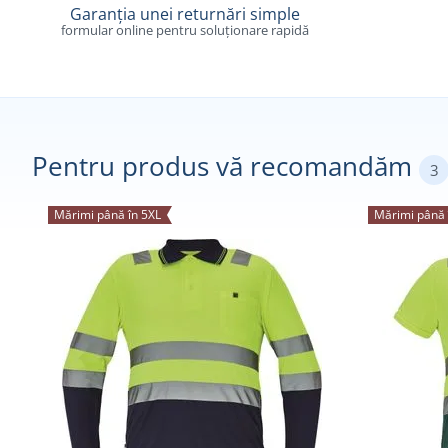
Garanția unei returnări simple
formular online pentru soluționare rapidă
Pentru produs vă recomandăm
3
Mărimi până în 5XL
Mărimi până 