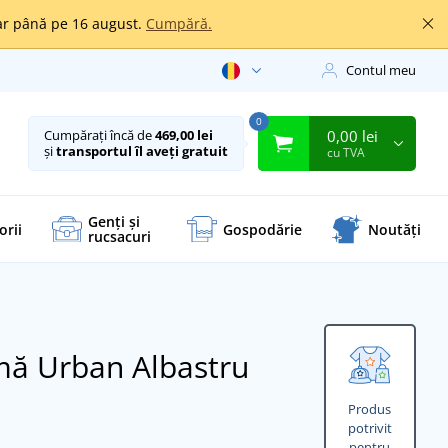
oar până pe 16 august.
Cumpără.
Contul meu
0
0,00 lei
Cumpărați încă de
469,00 lei
și
transportul îl aveți gratuit
cu TVA
Genți și
orii
Gospodărie
Noutăți
rucsacuri
amă Urban
Albastru
Produs
potrivit
pentru