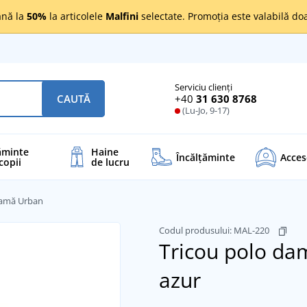
nă la
50%
la articolele
Malfini
selectate. Promoția este valabilă d
Serviciu clienți
+40
31 630 8768
CAUTĂ
(Lu-Jo, 9-17)
ăminte
Haine
Încălţăminte
Acces
copii
de lucru
damă Urban
Codul produsului:
MAL-220
Tricou polo d
azur