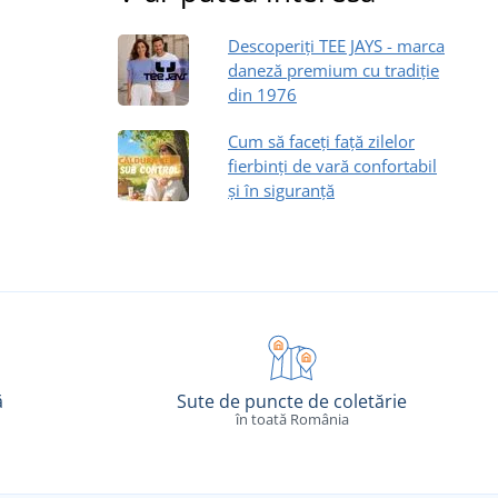
Descoperiți TEE JAYS - marca
daneză premium cu tradiție
din 1976
Cum să faceți față zilelor
fierbinți de vară confortabil
și în siguranță
ă
Sute de puncte de coletărie
în toată România