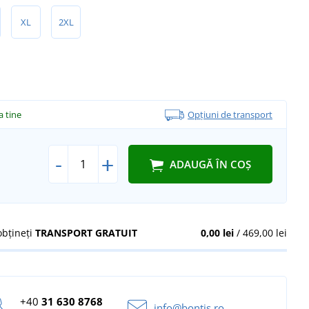
XL
2XL
la tine
Opțiuni de transport
-
+
ADAUGĂ ÎN COȘ
obțineți
TRANSPORT GRATUIT
0,00 lei
/ 469,00 lei
+40
31 630 8768
info@bontis.ro