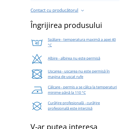
Contact cu producătorul
Îngrijirea produsului
Spălare - temperatura maximă a apei 40
°C
Albire - albirea nu este permisă
Uscarea - uscarea nu este permisă în
mașina de uscat rufe
Călcare - permis a se călca la temperaturi
minime până la 110 °C
Curățire profesională - curățire
profesională este interzisă
V-ar putea interesa