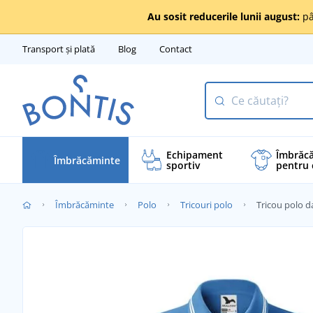
Au sosit reducerile lunii august:
pâ
Transport și plată
Blog
Contact
Echipament
Îmbrăc
Îmbrăcăminte
sportiv
pentru 
Îmbrăcăminte
Polo
Tricouri polo
Tricou polo 