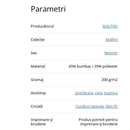
Parametri
Producătorul
MALFINI
Colecție
Malfini
Sex
feminin
Material
65% bumbac / 35% poliester
Gramaj
200 g/m2
Anotimp
primăvara
,
vara
,
toamna
Croială
Cusături laterale
,
Slim fit
Imprimare și
Produs potrivit pentru
broderie
imprimare și broderie