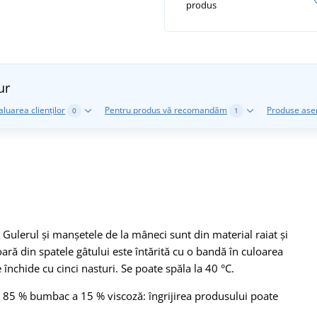
produs
ur
aluarea clienților
Pentru produs vă recomandăm
Produse as
0
1
lerul și manșetele de la mâneci sunt din material raiat și
ară din spatele gâtului este întărită cu o bandă în culoarea
 închide cu cinci nasturi. Se poate spăla la 40 °C.
 - 85 % bumbac a 15 % viscoză: îngrijirea produsului poate