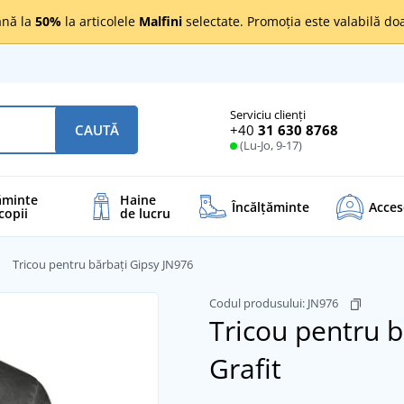
nă la
50%
la articolele
Malfini
selectate. Promoția este valabilă d
Serviciu clienți
+40
31 630 8768
CAUTĂ
(Lu-Jo, 9-17)
ăminte
Haine
Încălţăminte
Acces
copii
de lucru
Tricou pentru bărbați Gipsy JN976
Codul produsului:
JN976
Tricou pentru b
Grafit