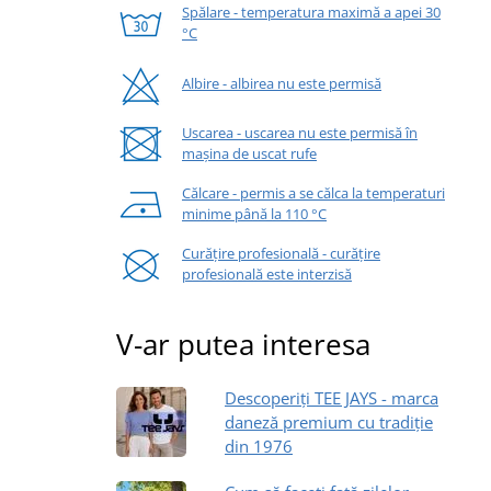
Spălare - temperatura maximă a apei 30
°C
Albire - albirea nu este permisă
Uscarea - uscarea nu este permisă în
mașina de uscat rufe
Călcare - permis a se călca la temperaturi
minime până la 110 °C
Curățire profesională - curățire
profesională este interzisă
V-ar putea interesa
Descoperiți TEE JAYS - marca
daneză premium cu tradiție
din 1976