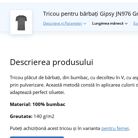
Tricou pentru bărbați Gipsy JN976
Gr
Descriere și Parametri
Lungimea mânecii
Ev
Descrierea produsului
Tricou plăcut de bărbați, din bumbac, cu decolteu în V, cu as
prin pulverizare. Această metodă constă în aplicarea culorii do
adaptează perfect siluetei.
Material: 100% bumbac
Greutate:
140 g/m2
Puteți achiziționă acest tricou și în varianta
pentru femei
.