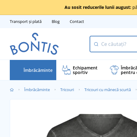
Au sosit reducerile lunii august:
pâ
Transport și plată
Blog
Contact
Echipament
Îmbrăc
Îmbrăcăminte
sportiv
pentru 
Îmbrăcăminte
Tricouri
Tricouri cu mânecă scurtă