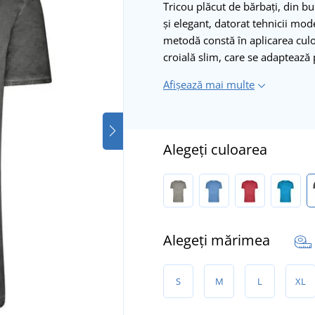
Tricou plăcut de bărbați, din b
și elegant, datorat tehnicii mo
metodă constă în aplicarea culori
croială slim, care se adaptează
Afișează mai multe
Alegeți culoarea
Alegeți mărimea
S
M
L
XL