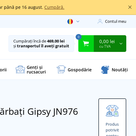
oar până pe 16 august.
Cumpără.
Contul meu
0
0,00 lei
Cumpărați încă de
469,00 lei
și
transportul îl aveți gratuit
cu TVA
Genți și
orii
Gospodărie
Noutăți
rucsacuri
ărbați Gipsy JN976
Produs
potrivit
pentru