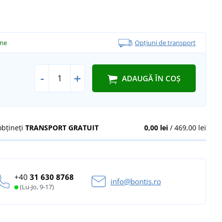
ine
Opțiuni de transport
-
+
ADAUGĂ ÎN COȘ
obțineți
TRANSPORT GRATUIT
0,00 lei
/ 469,00 lei
+40
31 630 8768
info@bontis.ro
(Lu-Jo, 9-17)