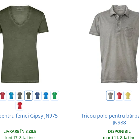
Tricou polo pentru bărba
pentru femei Gipsy JN975
JN988
LIVRARE ÎN 8 ZILE
DISPONIBIL
luni 17. 8.
la tine
marți 11. 8.
la tine