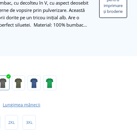
umbac, cu decolteu în V, cu aspect deosebit
imprimare
derne de vopsire prin pulverizare. Această
și broderie
i dorite pe un tricou inițial alb. Are o
 perfect siluetei. Material: 100% bumbac…
Lungimea mânecii
2XL
3XL