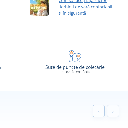
Cum să faceți față zilelor
fierbinți de vară confortabil
și în siguranță
ă
Sute de puncte de coletărie
în toată România