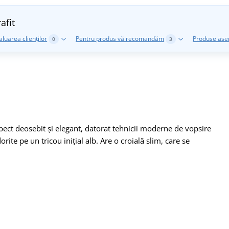
afit
aluarea clienților
Pentru produs vă recomandăm
Produse as
0
3
pect deosebit și elegant, datorat tehnicii moderne de vopsire
rite pe un tricou inițial alb. Are o croială slim, care se