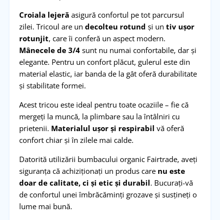
Croiala lejeră
asigură confortul pe tot parcursul
zilei. Tricoul are un
decolteu rotund
și un
tiv ușor
rotunjit
, care îi conferă un aspect modern.
Mânecele de 3/4
sunt nu numai confortabile, dar și
elegante. Pentru un confort plăcut, gulerul este din
material elastic, iar banda de la gât oferă durabilitate
și stabilitate formei.
Acest tricou este ideal pentru toate ocaziile – fie că
mergeți la muncă, la plimbare sau la întâlniri cu
prietenii.
Materialul ușor și respirabil
vă oferă
confort chiar și în zilele mai calde.
Datorită utilizării bumbacului organic Fairtrade, aveți
siguranța că achiziționați un produs care
nu este
doar de calitate, ci și etic și durabil
. Bucurați-vă
de confortul unei îmbrăcăminți grozave și susțineți o
lume mai bună.