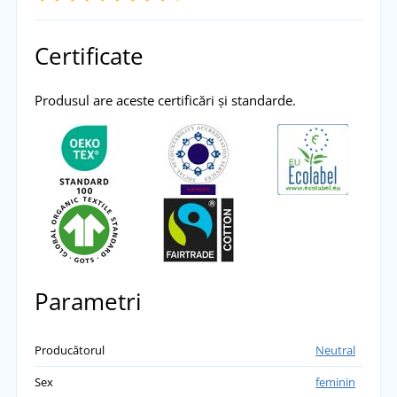
ADĂUGĂ PROPRIA EVALUARE
Certificate
Marie
Produsul are aceste certificări și standarde.
Sunt extrem de mulțumit, atât mărimea, cât și
materialul sunt bune.
přidáno 31.08.2023
Parametri
Producătorul
Neutral
Sex
feminin