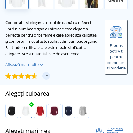
următoare
Confortabil și elegant, tricoul de damă cu mâneci
3/4 din bumbac organic Fairtrade este alegerea
perfectă pentru orice femeie care apreciază calitatea
și confortul. Tricoul este realizat din bumbac organic
Produs
Fairtrade certificat, care este moale și plăcut la
potrivit
atingere. Acest material este de asemenea…
pentru
imprimare
Afișează mai multe
și broderie
15
Alegeți culoarea
Lungimea
Alegeți mărimea
mânecii