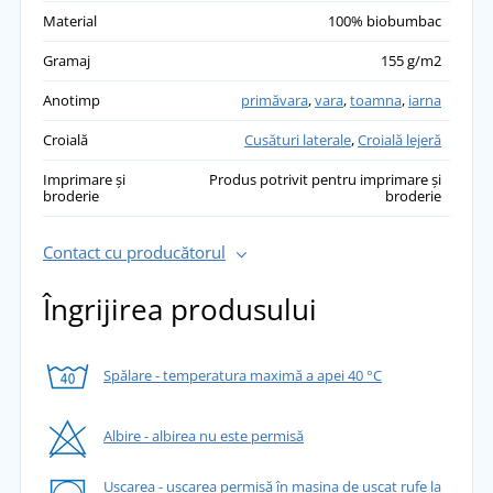
Material
100% biobumbac
Gramaj
155 g/m2
Anotimp
primăvara
,
vara
,
toamna
,
iarna
Croială
Cusături laterale
,
Croială lejeră
Imprimare și
Produs potrivit pentru imprimare și
broderie
broderie
Contact cu producătorul
Îngrijirea produsului
Spălare - temperatura maximă a apei 40 °C
Albire - albirea nu este permisă
Uscarea - uscarea permisă în mașina de uscat rufe la