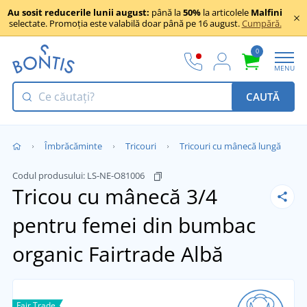
Au sosit reducerile lunii august:
până la
50%
la articolele
Malfini
selectate. Promoția este valabilă doar până pe 16 august.
Cumpără.
0
MENU
CAUTĂ
Îmbrăcăminte
Tricouri
Tricouri cu mânecă lungă
Codul produsului:
LS-NE-O81006
Tricou cu mânecă 3/4
pentru femei din bumbac
organic Fairtrade
Albă
Fair Trade