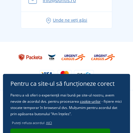
info@bontis.ro
pentru vacanță fără griji
Idei de outfituri fresh pentru o vară relaxată
Unde ne veți găsi
Tricoul preferat City în rol principal: ținute pentru
orice ocazie!
Pentru ca site-ul să funcționeze corect
Pentru a vă oferi o experiență mai bună pe site-ul nostru, avem
nevoie de acordul dvs. pentru procesarea
cookie-urilor
- fișiere mici
Urmărește-ne pe rețelele sociale
stocate temporar în browserul dvs. Mulțumim pentru acordul dat
prin apăsarea butonului “Am înțeles”.
Puteți refuza acordul
AICI