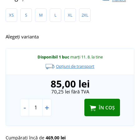
XS
S
M
L
XL
2XL
Alegeți varianta
Disponibil
1 buc
marți 11. 8.
la tine
Opțiuni de transport
85,00 lei
70,25 lei
fără TVA
-
+
ÎN COȘ
Cumpărați încă de
469,00 lei