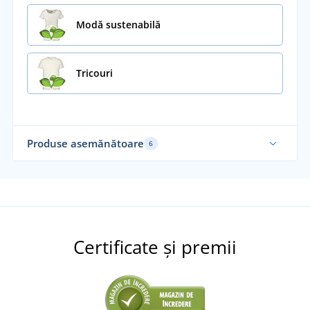
Modă sustenabilă
Tricouri
Produse asemănătoare
6
Fair Trade
Fa
Sustenabil
Su
Recomandarea noastră
Certificate și premii