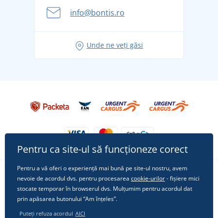
Aventura de vară începe cu bagajul - pregătiți-vă
info@bontis.ro
pentru vacanță fără griji
Idei de outfituri fresh pentru o vară relaxată
Unde ne veți găsi
Tricoul preferat City în rol principal: ținute pentru
orice ocazie!
Pentru ca site-ul să funcționeze corect
Pentru a vă oferi o experiență mai bună pe site-ul nostru, avem
nevoie de acordul dvs. pentru procesarea
cookie-urilor
- fișiere mici
Urmărește-ne pe rețelele sociale
stocate temporar în browserul dvs. Mulțumim pentru acordul dat
prin apăsarea butonului “Am înțeles”.
Puteți refuza acordul
AICI