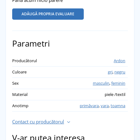
ADĂUGĂ PROPRIA EVALUARE
Parametri
Producătorul
Ardon
Culoare
gri
,
negru
Sex
masculin
,
feminin
Material
piele /textil
Anotimp
primăvara
,
vara
,
toamna
Contact cu producătorul
V-ar putea interesa