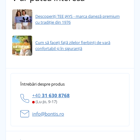
Descoperiți TEE JAYS - marca daneză premium
cu tradiție din 1976
Cum să faceți față zilelor fierbinți de vară
confortabil și în siguranță
Întrebări despre produs
+40
31 630 8768
(Lu-Jo, 9-17)
info@bontis.ro