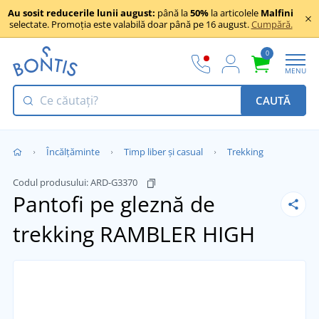
Au sosit reducerile lunii august:
până la
50%
la articolele
Malfini
selectate. Promoția este valabilă doar până pe 16 august.
Cumpără.
0
MENU
CAUTĂ
Încălţăminte
Timp liber și casual
Trekking
Codul produsului:
ARD-G3370
Pantofi pe gleznă de
trekking RAMBLER HIGH