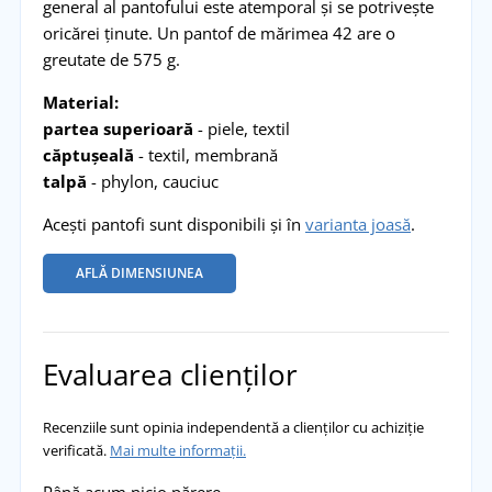
general al pantofului este atemporal și se potrivește
oricărei ținute. Un pantof de mărimea 42 are o
greutate de 575 g.
Material:
partea
superioară
- piele, textil
căptușeală
- textil, membrană
talpă
- phylon, cauciuc
Acești pantofi sunt disponibili și în
varianta joasă
.
AFLĂ DIMENSIUNEA
Evaluarea clienților
Recenziile sunt opinia independentă a clienților cu achiziție
verificată.
Mai multe informații.
Până acum nicio părere