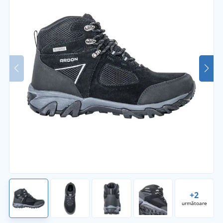
+2
următoare