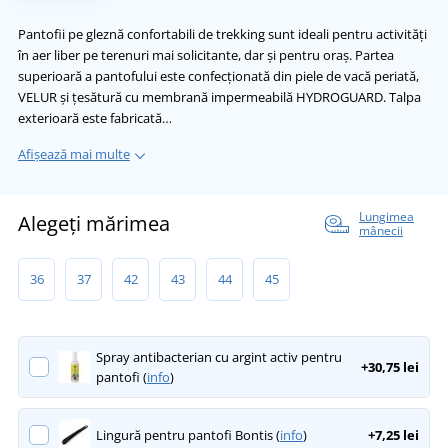
Pantofii pe gleznă confortabili de trekking sunt ideali pentru activități
în aer liber pe terenuri mai solicitante, dar și pentru oraș. Partea
superioară a pantofului este confecționată din piele de vacă periată,
VELUR și țesătură cu membrană impermeabilă HYDROGUARD. Talpa
exterioară este fabricată…
Afișează mai multe
Lungimea
Alegeți mărimea
mânecii
36
37
42
43
44
45
Spray antibacterian cu argint activ pentru
+30,75 lei
pantofi (
info
)
Lingură pentru pantofi Bontis (
info
)
+7,25 lei