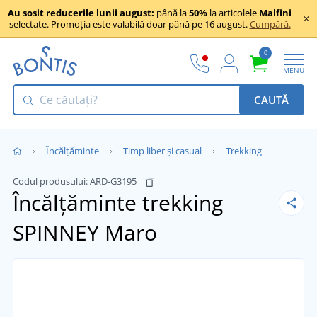
Au sosit reducerile lunii august:
până la
50%
la articolele
Malfini
selectate. Promoția este valabilă doar până pe 16 august.
Cumpără.
0
MENU
CAUTĂ
Încălţăminte
Timp liber și casual
Trekking
Codul produsului:
ARD-G3195
Încălțăminte trekking
SPINNEY
Maro