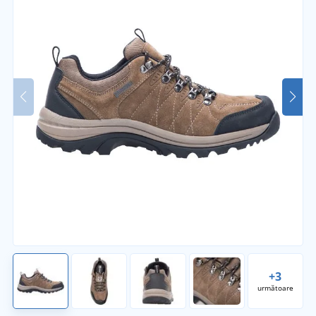
+3
următoare