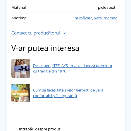
Material
piele /textil
Pavla Štefková
Anotimp
primăvara
,
vara
,
toamna
Pantofii sunt f confortabili și potriviți pentru
teren mai dificil și pentru purtat casual, sunt
Contact cu producătorul
impermeabili. Foarte mulțumit.
přidáno 17.05.2023
V-ar putea interesa
Descoperiți TEE JAYS - marca daneză premium
cu tradiție din 1976
Cum să faceți față zilelor fierbinți de vară
confortabil și în siguranță
Întrebări despre produs