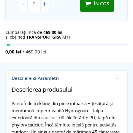
-
+
ÎN COȘ
Cumpărați încă de
469,00 lei
și obțineți
TRANSPORT GRATUIT
0,00 lei
/ 469,00 lei
Descriere și Parametri
Descrierea produsului
Pantofi de trekking din piele întoarsă + țesătură și
membrană impermeabilă Hydroguard. Talpa
exterioară din cauciuc, călcâie întărite PU, talpă din
phylon/cauciuc. Încălțăminte ideală pentru activităși
outdoor. Un singur pantof de mărimea 45 cântărește