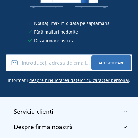
Noutăți maxim o dată pe săptămână
Fără mailuri nedorite
Dezabonare ușoară
AUTENTIFICARE
Informații
despre prelucrarea datelor cu caracter personal
.
Serviciu clienți
Despre firma noastră
Contact
Termenii și condițiile