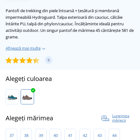
Pantofi de trekking din piele întoarsă + țesătură și membrană
impermeabilă Hydroguard. Talpa exterioară din cauciuc, călcâie
întărite PU, talpă din phylon/cauciuc. Încălțăminte ideală pentru
activităși outdoor. Un singur pantof de mărimea 45 cântărește 581 de
grame.
Afișează mai multe
9
Alegeți culoarea
Lungimea
Alegeți mărimea
mânecii
37
38
39
40
41
42
43
44