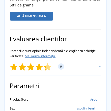
581 de grame.
AFLĂ DIMENSIUNEA
Evaluarea clienților
Recenziile sunt opinia independentă a clienților cu achiziție
verificată.
Mai multe informații.
9
ADĂUGĂ PROPRIA EVALUARE
Parametri
Krystyna
Producătorul
Ardon
Livrare rapidă, încălțămintea arată foarte bine.
Sex
masculin
,
feminin
přidáno 21.05.2026