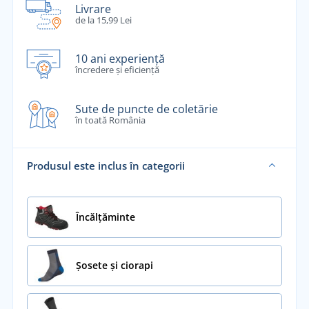
Livrare
de la 15,99 Lei
10 ani experiență
încredere și eficiență
Sute de puncte de coletărie
în toată România
Produsul este inclus în categorii
Încălţăminte
Șosete și ciorapi