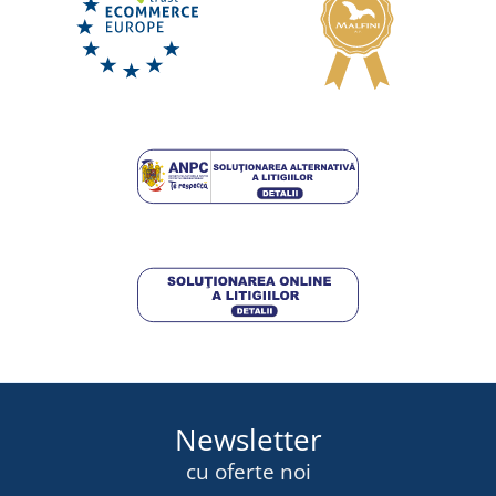
Șosete joase CXS NEVIS
DISPONIBIL
marți 11. 8.
la tine
17,50 lei
DETALII
Newsletter
cu oferte noi