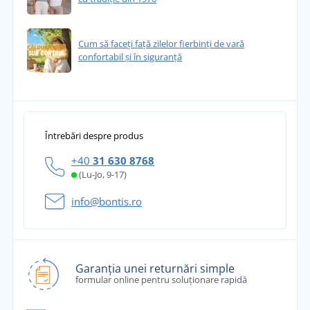
Cum să faceți față zilelor fierbinți de vară
confortabil și în siguranță
Întrebări despre produs
+40
31 630 8768
(Lu-Jo, 9-17)
info@bontis.ro
Garanția unei returnări simple
formular online pentru soluționare rapidă