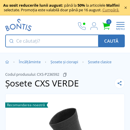
Au sosit reducerile lunii august:
până la
50%
la articolele
Malfini
selectate. Promoția este valabilă doar până pe 16 august.
Cumpără.
0
MENU
CAUTĂ
Încălţăminte
Șosete și ciorapi
Șosete clasice
Codul produsului:
CXS-P236592
Șosete CXS VERDE
Recomandarea noastră