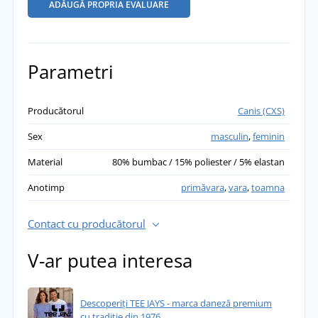
ADĂUGĂ PROPRIA EVALUARE
Parametri
Producătorul
Canis (CXS)
Sex
masculin
,
feminin
Material
80% bumbac / 15% poliester / 5% elastan
Anotimp
primăvara
,
vara
,
toamna
Contact cu producătorul
V-ar putea interesa
Descoperiți TEE JAYS - marca daneză premium
cu tradiție din 1976