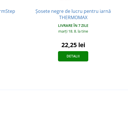
armStep
Șosete negre de lucru pentru iarnă
THERMOMAX
LIVRARE ÎN 7 ZILE
marți 18. 8.
la tine
22,25 lei
DETALII