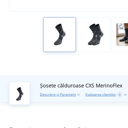
Șosete călduroase CXS MerinoFlex
Descriere și Parametri
Evaluarea clienților
0