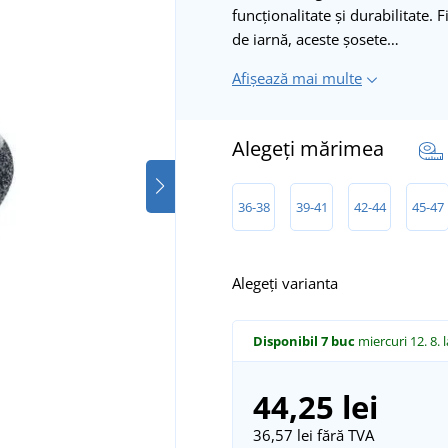
funcționalitate și durabilitate. F
de iarnă, aceste șosete…
Afișează mai multe
Alegeți mărimea
36-38
39-41
42-44
45-47
Alegeți varianta
Disponibil
7 buc
miercuri 12. 8.
44,25 lei
36,57 lei
fără TVA