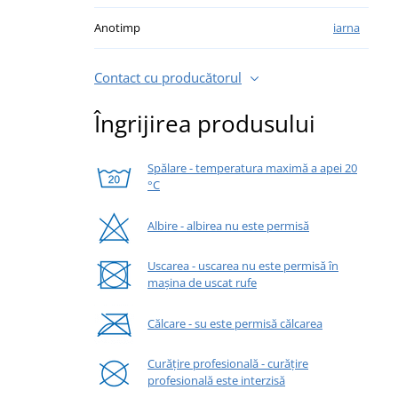
Anotimp
iarna
Contact cu producătorul
Îngrijirea produsului
Spălare - temperatura maximă a apei 20
°C
Albire - albirea nu este permisă
Uscarea - uscarea nu este permisă în
mașina de uscat rufe
Călcare - su este permisă călcarea
Curățire profesională - curățire
profesională este interzisă