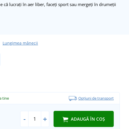
ie că lucrați în aer liber, faceți sport sau mergeți în drumeții
Lungimea mânecii
la tine
Opțiuni de transport
-
+
ADAUGĂ ÎN COȘ