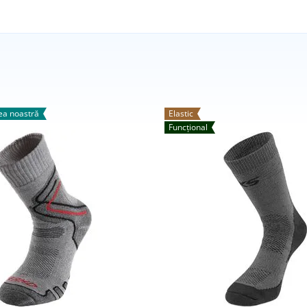
a noastră
Elastic
Funcțional