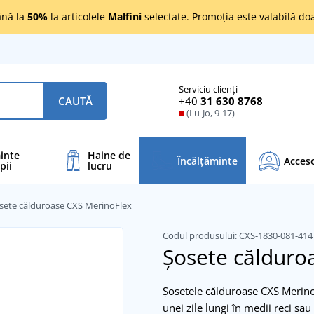
nă la
50%
la articolele
Malfini
selectate. Promoția este valabilă d
Serviciu clienți
+40
31 630 8768
CAUTĂ
(Lu-Jo, 9-17)
inte
Haine de
Încălţăminte
Acceso
pii
lucru
sete călduroase CXS MerinoFlex
Codul produsului:
CXS-1830-081-41
Șosete călduro
Șosetele călduroase CXS MerinoF
unei zile lungi în medii reci s