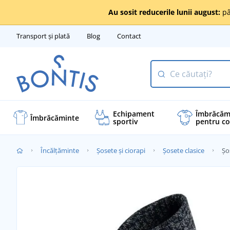
Au sosit reducerile lunii august:
pâ
Transport și plată
Blog
Contact
Echipament
Îmbrăcăm
Îmbrăcăminte
sportiv
pentru co
Încălţăminte
Șosete și ciorapi
Șosete clasice
Șo