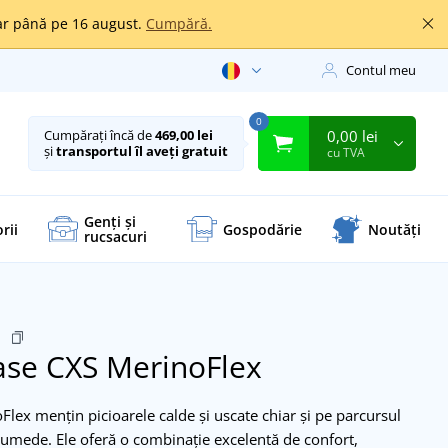
oar până pe 16 august.
Cumpără.
Contul meu
0
0,00 lei
Cumpărați încă de
469,00 lei
și
transportul îl aveți gratuit
cu TVA
Genți și
rii
Gospodărie
Noutăți
rucsacuri
4
ase CXS MerinoFlex
lex mențin picioarele calde și uscate chiar și pe parcursul
au umede. Ele oferă o combinație excelentă de confort,