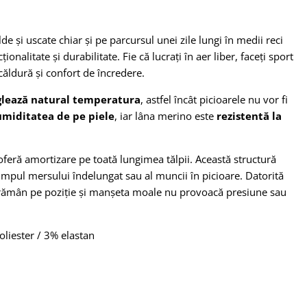
e și uscate chiar și pe parcursul unei zile lungi în medii reci
alitate și durabilitate. Fie că lucrați în aer liber, faceți sport
ăldură și confort de încredere.
glează natural temperatura
, astfel încât picioarele nu vor fi
umiditatea de pe piele
, iar lâna merino este
rezistentă la
 oferă amortizare pe toată lungimea tălpii. Această structură
impul mersului îndelungat sau al muncii în picioare. Datorită
i, rămân pe poziție și manșeta moale nu provoacă presiune sau
liester / 3% elastan