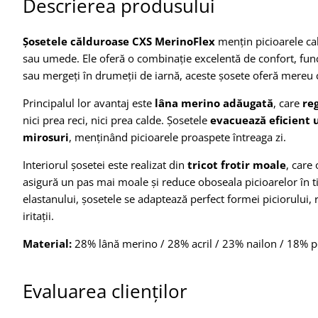
Descrierea produsului
Șosetele călduroase CXS MerinoFlex
mențin picioarele cald
sau umede. Ele oferă o combinație excelentă de confort, funcțion
sau mergeți în drumeții de iarnă, aceste șosete oferă mereu c
Principalul lor avantaj este
lâna merino adăugată
, care
re
nici prea reci, nici prea calde. Șosetele
evacuează eficient 
mirosuri
, menținând picioarele proaspete întreaga zi.
Interiorul șosetei este realizat din
tricot frotir moale
, care
asigură un pas mai moale și reduce oboseala picioarelor în t
elastanului, șosetele se adaptează perfect formei piciorulu
iritații.
Material:
28% lână merino / 28% acril / 23% nailon / 18% po
Evaluarea clienților