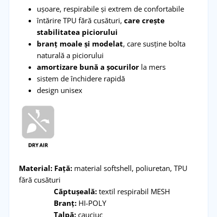
ușoare, respirabile și extrem de confortabile
întărire TPU fără cusături,
care crește
stabilitatea piciorului
branț moale și modelat
, care susține bolta
naturală a piciorului
amortizare bună a șocurilor
la mers
sistem de închidere rapidă
design unisex
Material: Față:
material softshell, poliuretan, TPU
fără cusături
Căptușeală:
textil respirabil MESH
Branț:
HI-POLY
Talpă:
cauciuc