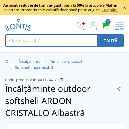
Au sosit reducerile lunii august:
până la
50%
la articolele
Malfini
selectate. Promoția este valabilă doar până pe 16 august.
Cumpără.
0
MENU
CAUTĂ
Încălţăminte
Timp liber și casual
Softshell impermeabili
Codul produsului:
ARD-G3473
Încălțăminte outdoor
softshell ARDON
CRISTALLO
Albastră