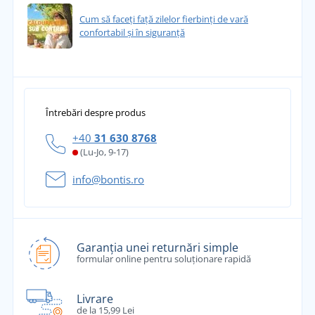
Cum să faceți față zilelor fierbinți de vară
confortabil și în siguranță
Întrebări despre produs
+40
31 630 8768
(Lu-Jo, 9-17)
info@bontis.ro
Garanția unei returnări simple
formular online pentru soluționare rapidă
Livrare
de la 15,99 Lei