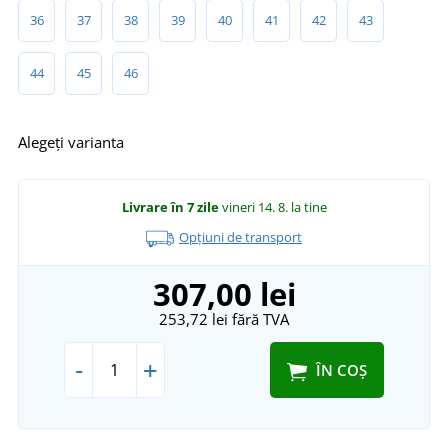
36
37
38
39
40
41
42
43
44
45
46
Alegeți varianta
Livrare în 7 zile
vineri 14. 8.
la tine
Opțiuni de transport
307,00 lei
253,72 lei
fără TVA
-
+
ÎN COȘ