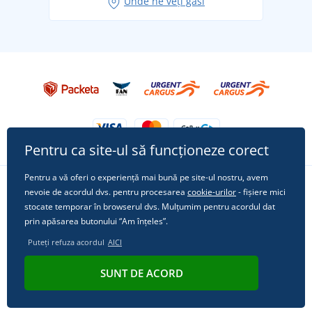
Unde ne veți găsi
Tricoul preferat City în rol principal: ținute pentru
orice ocazie!
Pentru ca site-ul să funcționeze corect
Pentru a vă oferi o experiență mai bună pe site-ul nostru, avem
nevoie de acordul dvs. pentru procesarea
cookie-urilor
- fișiere mici
Urmărește-ne pe rețelele sociale
stocate temporar în browserul dvs. Mulțumim pentru acordul dat
prin apăsarea butonului “Am înțeles”.
Puteți refuza acordul
AICI
© 2011 - 2026, Dual Trade s.r.o. | Din punct de vedere tehnic oferă
SUNT DE ACORD
Simplia.cz
.