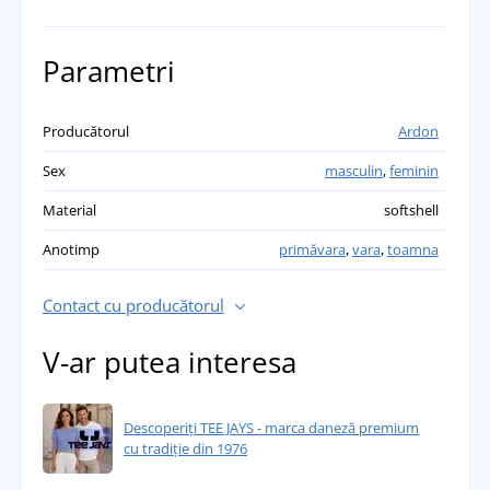
Parametri
Producătorul
Ardon
Sex
masculin
,
feminin
Material
softshell
Anotimp
primăvara
,
vara
,
toamna
Contact cu producătorul
V-ar putea interesa
Descoperiți TEE JAYS - marca daneză premium
cu tradiție din 1976