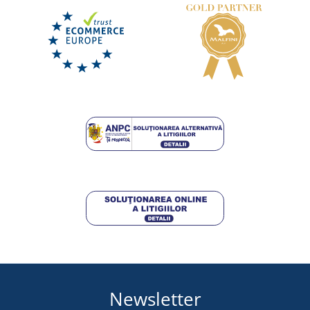
Încălțăminte outdoor ARDON ULTRITE GO! LOW
LIVRARE ÎN 7 ZILE
vineri 14. 8.
la tine
397,25 lei
DETALII
Newsletter