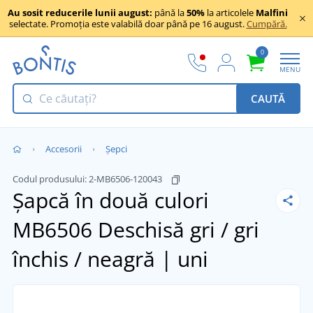
Au sosit reducerile lunii august:
până la
50%
la articolele
Malfini
selectate. Promoția este valabilă doar până pe 16 august.
Cumpără.
0
MENU
CAUTĂ
Accesorii
Șepci
Codul produsului:
2-MB6506-120043
Șapcă în două culori
MB6506
Deschisă gri / gri
închis / neagră | uni