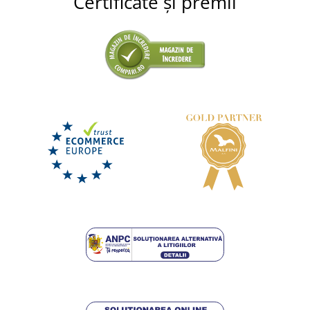
Certificate și premii
Șapcă de lucru MB6574
LIVRARE ÎN 8 ZILE
luni 17. 8.
la tine
37,00 lei
DETALII