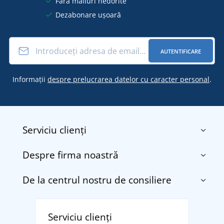
Fără mailuri nedorite
Dezabonare ușoară
AUTENTIFICARE
Informații
despre prelucrarea datelor cu caracter personal
.
Serviciu clienți
Despre firma noastră
Contact
Termenii și condițiile
De la centrul nostru de consiliere
Despre noi
Transport și plată
Blog
Returnarea bunurilor și reclamații
Descoperiți TEE JAYS - marca daneză premium cu
Affiliate
Serviciu clienți
Politica de confidențialitate a datelor cu caracter
tradiție din 1976