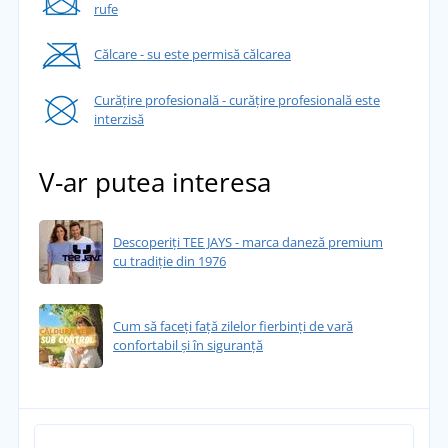
rufe
Călcare - su este permisă călcarea
Curățire profesională - curățire profesională este
interzisă
V-ar putea interesa
Descoperiți TEE JAYS - marca daneză premium
cu tradiție din 1976
Cum să faceți față zilelor fierbinți de vară
confortabil și în siguranță