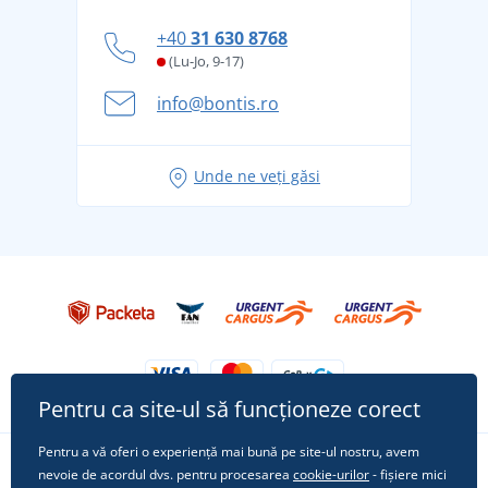
personal
Cum să faceți față zilelor fierbinți de vară confortabil
+40
31 630 8768
și în siguranță
(Lu-Jo, 9-17)
Aventura de vară începe cu bagajul - pregătiți-vă
info@bontis.ro
pentru vacanță fără griji
Idei de outfituri fresh pentru o vară relaxată
Unde ne veți găsi
Tricoul preferat City în rol principal: ținute pentru
orice ocazie!
Pentru ca site-ul să funcționeze corect
Pentru a vă oferi o experiență mai bună pe site-ul nostru, avem
nevoie de acordul dvs. pentru procesarea
cookie-urilor
- fișiere mici
Urmărește-ne pe rețelele sociale