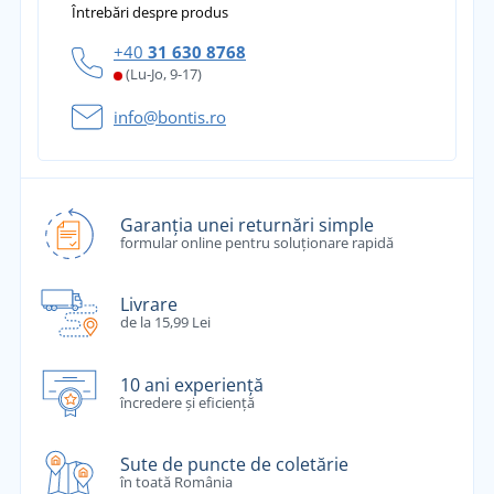
Întrebări despre produs
+40
31 630 8768
(Lu-Jo, 9-17)
info@bontis.ro
Garanția unei returnări simple
formular online pentru soluționare rapidă
Livrare
de la 15,99 Lei
10 ani experiență
încredere și eficiență
Sute de puncte de coletărie
în toată România