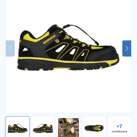
+7
următoare