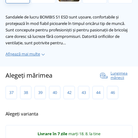
Sandalele de lucru BOMBIS S1 ESD sunt ușoare, confortabile și
protejează în mod fiabil picioarele în timpul oricărui tip de muncă.
Sunt concepute pentru profesioniști și pentru pasionații de bricolaj
care doresc să lucreze fără compromisuri. Datorită orificiilor de
ventilație, sunt potrivite pentru…
Afișează mai multe
Lungimea
Alegeți mărimea
mânecii
37
38
39
40
42
43
44
46
Alegeți varianta
Livrare în 7 zile
marți 18. 8.
la tine