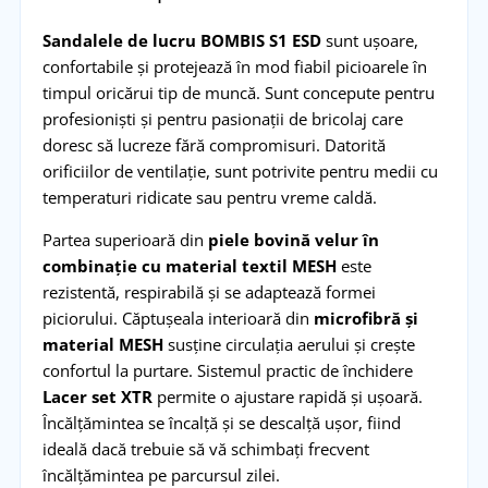
Sandalele de lucru BOMBIS S1 ESD
sunt ușoare,
confortabile și protejează în mod fiabil picioarele în
timpul oricărui tip de muncă. Sunt concepute pentru
profesioniști și pentru pasionații de bricolaj care
doresc să lucreze fără compromisuri. Datorită
orificiilor de ventilație, sunt potrivite pentru medii cu
temperaturi ridicate sau pentru vreme caldă.
Partea superioară din
piele bovină velur în
combinație cu material textil MESH
este
rezistentă, respirabilă și se adaptează formei
piciorului. Căptușeala interioară din
microfibră și
material MESH
susține circulația aerului și crește
confortul la purtare. Sistemul practic de închidere
Lacer set XTR
permite o ajustare rapidă și ușoară.
Încălțămintea se încalță și se descalță ușor, fiind
ideală dacă trebuie să vă schimbați frecvent
încălțămintea pe parcursul zilei.