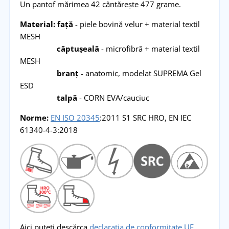
Un pantof mărimea 42 cântărește 477 grame.
Material: față
- piele bovină velur + material textil
MESH
căptușeală
- microfibră + material textil
MESH
branț
- anatomic, modelat SUPREMA Gel
ESD
talpă
- CORN EVA/cauciuc
Norme:
EN ISO 20345
:2011 S1 SRC HRO, EN IEC
61340-4-3:2018
Aici puteți descărca
declarația de conformitate UE