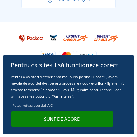
Tricoul preferat City în rol principal: ținute pentru
orice ocazie!
Pentru ca site-ul să funcționeze corect
Pentru a vă oferi o experiență mai bună pe site-ul nostru, avem
nevoie de acordul dvs. pentru procesarea
cookie-urilor
- fișiere mici
Urmărește-ne pe rețelele sociale
stocate temporar în browserul dvs. Mulțumim pentru acordul dat
prin apăsarea butonului “Am înțeles”.
Puteți refuza acordul
AICI
© 2011 - 2026, Dual Trade s.r.o. | Din punct de vedere tehnic oferă
SUNT DE ACORD
Simplia.cz
.