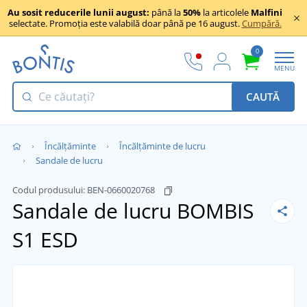
Au sosit reducerile lunii august:
până la
50%
la articolele
Malfini
selectate. Promoția este valabilă doar până pe 16 august.
Cumpără.
0
MENU
CAUTĂ
Încălţăminte
Încălțăminte de lucru
Sandale de lucru
Codul produsului:
BEN-0660020768
Sandale de lucru BOMBIS
S1 ESD