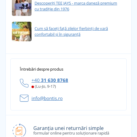
Descoperiți TEE JAYS - marca daneză premium
cu tradiție din 1976
Cum să faceți față zilelor fierbinți de vară
confortabil și în siguranță
Întrebări despre produs
+40
31 630 8768
(Lu-Jo, 9-17)
info@bontis.ro
Garanția unei returnări simple
formular online pentru soluționare rapidă