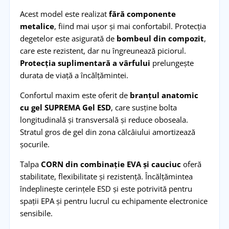
Acest model este realizat
fără componente
metalice
, fiind mai ușor și mai confortabil. Protecția
degetelor este asigurată de
bombeul din compozit
,
care este rezistent, dar nu îngreunează piciorul.
Protecția suplimentară a vârfului
prelungește
durata de viață a încălțămintei.
Confortul maxim este oferit de
branțul anatomic
cu gel SUPREMA Gel ESD
, care susține bolta
longitudinală și transversală și reduce oboseala.
Stratul gros de gel din zona călcâiului amortizează
șocurile.
Talpa
CORN din combinație EVA și cauciuc
oferă
stabilitate, flexibilitate și rezistență. Încălțămintea
îndeplinește cerințele ESD și este potrivită pentru
spații EPA și pentru lucrul cu echipamente electronice
sensibile.