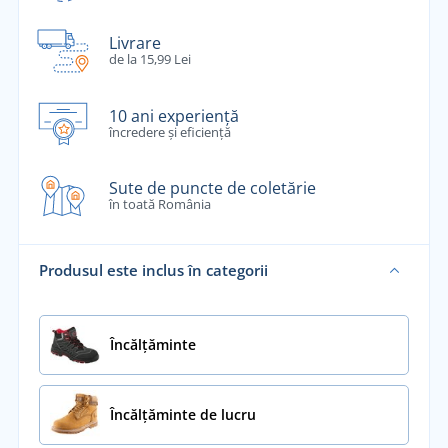
Livrare
de la 15,99 Lei
10 ani experiență
încredere și eficiență
Sute de puncte de coletărie
în toată România
Produsul este inclus în categorii
Încălţăminte
Încălțăminte de lucru