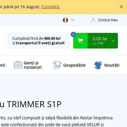
oar până pe 16 august.
Cumpără.
Contul meu
0
0,00 lei
Cumpărați încă de
469,00 lei
și
transportul îl aveți gratuit
cu TVA
Genți și
rii
Gospodărie
Noutăți
rucsacuri
cru TRIMMER S1P
iv, cu vârf compozit și talpă flexibilă din Kevlar împotriva
 este confecționată din piele de vacă șlefuită VELUR și