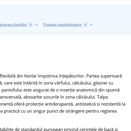
aluarea clienților
Produse asemănătoare
0
6
flexibilă din Kevlar împotriva înțepăturilor. Partea superioară
 care este întărită în zona vârfului, călcâiului, gleznei cu
 pantofului este asigurat de o inserție anatomică din spumă
nsversală, absoarbe șocurile în zona călcâiului. Talpa
entă oferă protecție antiderapantă, antistatică și rezistentă la
rea practică cu un singur punct de strângere pentru reglarea
tabilite de standardul european privind cerințele de bază și