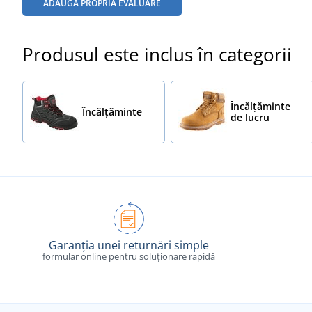
ADĂUGĂ PROPRIA EVALUARE
Produsul este inclus în categorii
Încălțăminte
Încălţăminte
de lucru
Garanția unei returnări simple
formular online pentru soluționare rapidă