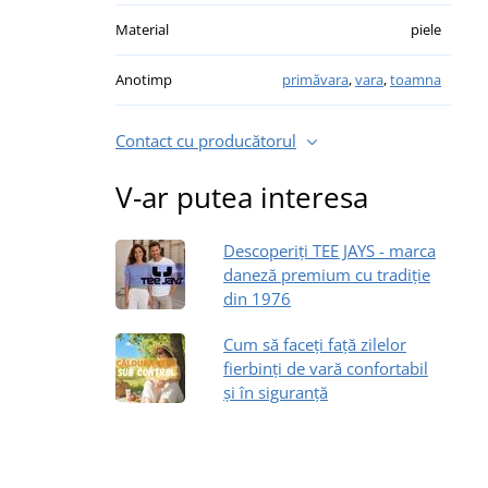
Material
piele
Anotimp
primăvara
,
vara
,
toamna
Contact cu producătorul
V-ar putea interesa
Descoperiți TEE JAYS - marca
daneză premium cu tradiție
din 1976
Cum să faceți față zilelor
fierbinți de vară confortabil
și în siguranță