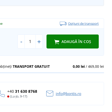
ne
Opțiuni de transport
-
+
ADAUGĂ ÎN COȘ
obțineți
TRANSPORT GRATUIT
0,00 lei
/ 469,00 lei
+40
31 630 8768
info@bontis.ro
(Lu-Jo, 9-17)