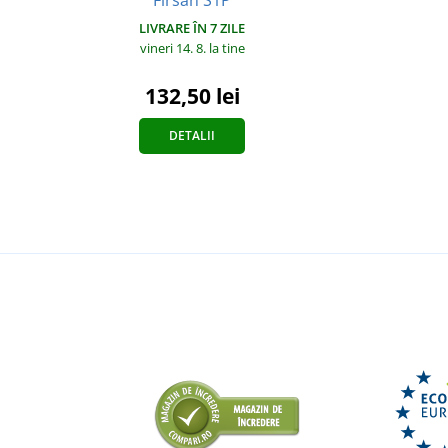
Firsan S1P
LIVRARE ÎN 7 ZILE
vineri 14. 8.
la tine
132,50 lei
DETALII