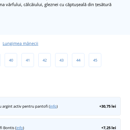
ona vârfului, călcâiului, gleznei cu căptușeală din țesătură
Lungimea mânecii
40
41
42
43
44
45
 argint activ pentru pantofi (
info
)
+30,75 lei
i Bontis (
info
)
+7,25 lei