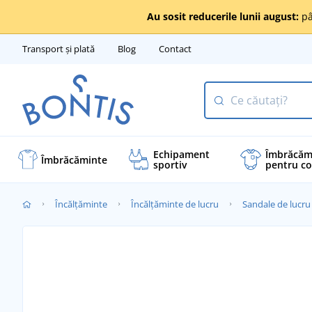
Au sosit reducerile lunii august:
pâ
Transport și plată
Blog
Contact
Echipament
Îmbrăcăm
Îmbrăcăminte
sportiv
pentru co
Încălţăminte
Încălțăminte de lucru
Sandale de lucru