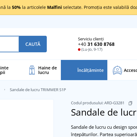
nă la
50%
la articolele
Malfini
selectate. Promoția este valabilă d
Serviciu clienți
+40
31 630 8768
CAUTĂ
(Lu-Jo, 9-17)
inte
Haine de
Încălţăminte
Acceso
pii
lucru
Sandale de lucru TRIMMER S1P
Codul produsului:
ARD-G3281
Sandale de lu
Sandale de lucru cu design sport
înțepăturilor. Partea superioară