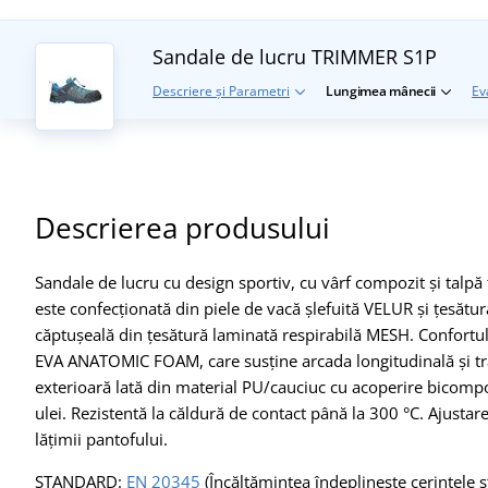
Sandale de lucru TRIMMER S1P
Descriere și Parametri
Lungimea mânecii
Ev
Descrierea produsului
Sandale de lucru cu design sportiv, cu vârf compozit și talpă 
este confecționată din piele de vacă șlefuită VELUR și țesătură,
căptușeală din țesătură laminată respirabilă MESH. Confortul
EVA ANATOMIC FOAM, care susține arcada longitudinală și tra
exterioară lată din material PU/cauciuc cu acoperire bicompon
ulei. Rezistentă la căldură de contact până la 300 °C. Ajusta
lățimii pantofului.
STANDARD:
EN 20345
(Încălțămintea îndeplinește cerințele s