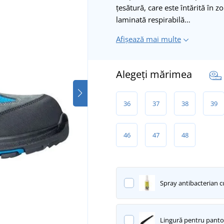
țesătură, care este întărită în z
laminată respirabilă…
Afișează mai multe
Alegeți mărimea
36
37
38
39
46
47
48
Spray antibacterian cu
Lingură pentru pantof