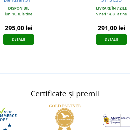
Blendsan S1P
S1PS ESD
DISPONIBIL
LIVRARE ÎN 7 ZILE
luni 10. 8.
la tine
vineri 14. 8.
la tine
295,00 lei
291,00 lei
DETALII
DETALII
Certificate și premii