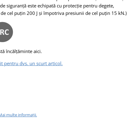
de siguranță este echipată cu protecție pentru degete,
e cel puțin 200 J și împotriva presiunii de cel puțin 15 kN.)
ă încălțăminte aici.
t pentru dvs. un scurt articol.
Mai multe informații.