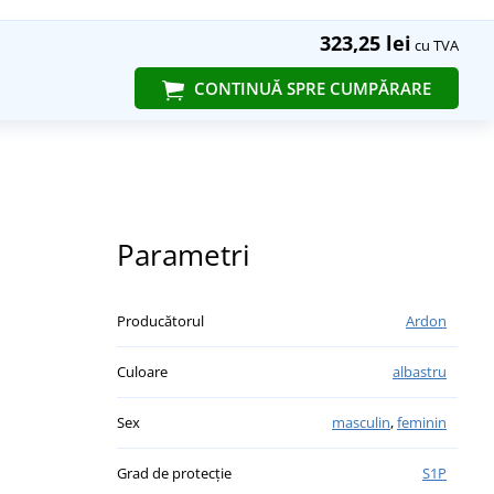
323,25 lei
cu TVA
CONTINUĂ SPRE CUMPĂRARE
Parametri
Producătorul
Ardon
Culoare
albastru
Sex
masculin
,
feminin
Grad de protecție
S1P