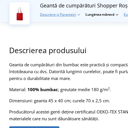
Geantă de cumpărături Shopper
Roș
Descriere și Parametri
Lungimea mânecii
Ev
Descrierea produsului
Geanta de cumpărături din bumbac este practică și compactă, 
întotdeauna cu dvs. Datorită lungimii curelelor, poate fi pur
pentru o durabilitate mai mare.
2
Material:
100% bumbac
; greutate medie 180 g/m
.
Dimensiuni: geanta 45 x 40 cm; curele 70 x 2,5 cm.
Producătorul acestei genti deține certificatul OEKO-TEX STAN
materialele care nu sunt dăunătoare sănătății.