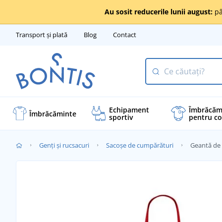
Au sosit reducerile lunii august:
pâ
Transport și plată
Blog
Contact
Echipament
Îmbrăcăm
Îmbrăcăminte
sportiv
pentru co
Genți și rucsacuri
Sacoșe de cumpărături
Geantă de