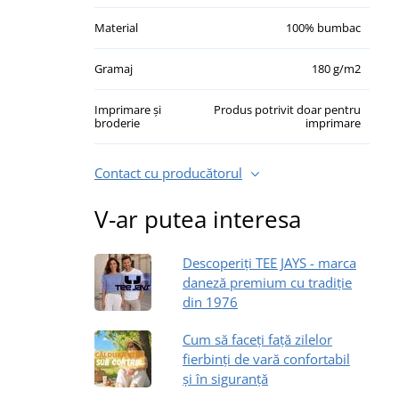
Material
100% bumbac
Gramaj
180 g/m2
Imprimare și
Produs potrivit doar pentru
broderie
imprimare
Contact cu producătorul
V-ar putea interesa
Descoperiți TEE JAYS - marca
daneză premium cu tradiție
din 1976
Cum să faceți față zilelor
fierbinți de vară confortabil
și în siguranță