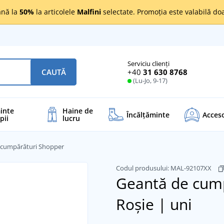
nă la
50%
la articolele
Malfini
selectate. Promoția este valabilă d
Serviciu clienți
+40
31 630 8768
CAUTĂ
(Lu-Jo, 9-17)
inte
Haine de
Încălţăminte
Acceso
pii
lucru
 cumpărături Shopper
Codul produsului:
MAL-92107XX
Geantă de cum
Roșie | uni