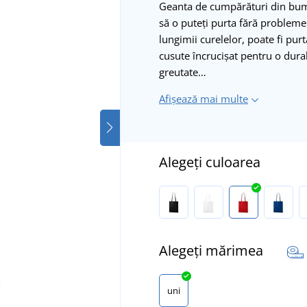
Geanta de cumpărături din bumb
să o puteți purta fără probleme
lungimii curelelor, poate fi pur
cusute încrucișat pentru o dur
greutate…
Afișează mai multe
Alegeți culoarea
Alegeți mărimea
uni