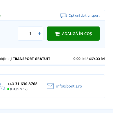
e
Opțiuni de transport
-
+
ADAUGĂ ÎN COȘ
obțineți
TRANSPORT GRATUIT
0,00 lei
/ 469,00 lei
+40
31 630 8768
info@bontis.ro
(Lu-Jo, 9-17)