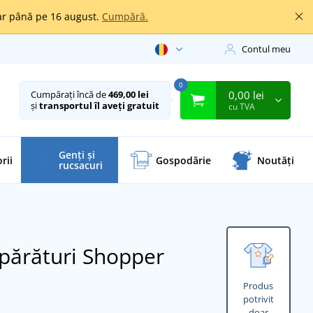
oar până pe 16 august.
Cumpără.
Contul meu
0
0,00 lei
Cumpărați încă de
469,00 lei
și
transportul îl aveți gratuit
cu TVA
Genți și
rii
Gospodărie
Noutăți
rucsacuri
părături Shopper
Produs
potrivit
doar