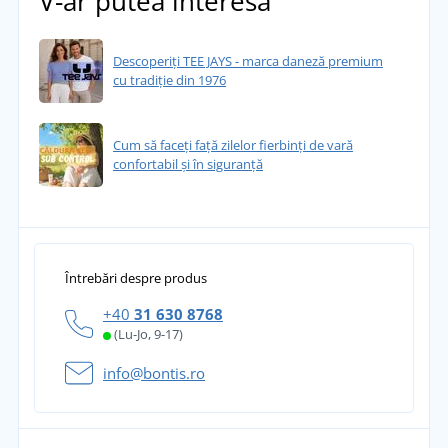
V-ar putea interesa
Descoperiți TEE JAYS - marca daneză premium
cu tradiție din 1976
Cum să faceți față zilelor fierbinți de vară
confortabil și în siguranță
Întrebări despre produs
+40
31 630 8768
(Lu-Jo, 9-17)
info@bontis.ro