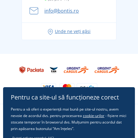
Aventura de vară începe cu bagajul - pregătiți-vă
info@bontis.ro
pentru vacanță fără griji
Idei de outfituri fresh pentru o vară relaxată
Unde ne veți găsi
Tricoul preferat City în rol principal: ținute pentru
orice ocazie!
Pentru ca site-ul să funcționeze corect
Pentru a vă oferi o experiență mai bună pe site-ul nostru, avem
nevoie de acordul dvs. pentru procesarea
cookie-urilor
- fișiere mici
Urmărește-ne pe rețelele sociale
stocate temporar în browserul dvs. Mulțumim pentru acordul dat
prin apăsarea butonului “Am înțeles”.
Puteți refuza acordul
AICI