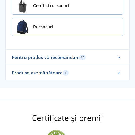
Genți și rucsacuri
Rucsacuri
Pentru produs vă recomandăm
10
Recomandarea noastră
Fu
Produse asemănătoare
1
Certificate și premii