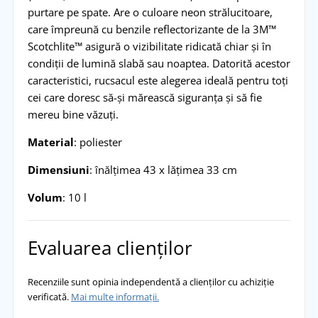
purtare pe spate. Are o culoare neon strălucitoare,
care împreună cu benzile reflectorizante de la 3M™
Scotchlite™ asigură o vizibilitate ridicată chiar și în
condiții de lumină slabă sau noaptea. Datorită acestor
caracteristici, rucsacul este alegerea ideală pentru toți
cei care doresc să-și mărească siguranța și să fie
mereu bine văzuți.
Material
: poliester
Dimensiuni
: înălțimea 43 x lățimea 33 cm
Volum
: 10 l
Evaluarea clienților
Recenziile sunt opinia independentă a clienților cu achiziție
verificată.
Mai multe informații.