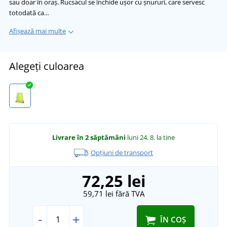
sau doar în oraș. Rucsacul se închide ușor cu șnururi, care servesc
totodată ca…
Afișează mai multe
Alegeți culoarea
Livrare în 2 săptămâni
luni 24. 8.
la tine
Opțiuni de transport
72,25 lei
59,71 lei
fără TVA
-
+
ÎN COȘ