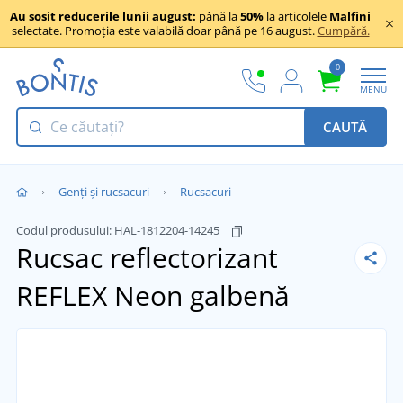
Au sosit reducerile lunii august:
până la
50%
la articolele
Malfini
selectate. Promoția este valabilă doar până pe 16 august.
Cumpără.
0
MENU
CAUTĂ
Genți și rucsacuri
Rucsacuri
Codul produsului:
HAL-1812204-14245
Rucsac reflectorizant
REFLEX
Neon galbenă