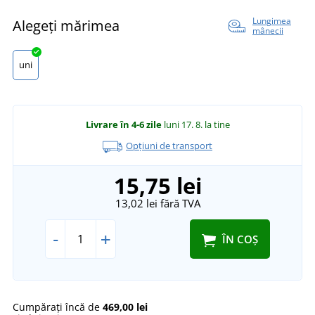
Lungimea
Alegeți mărimea
mânecii
uni
Livrare în 4-6 zile
luni 17. 8.
la tine
Opțiuni de transport
15,75 lei
13,02 lei
fără TVA
-
+
ÎN COȘ
Cumpărați încă de
469,00 lei