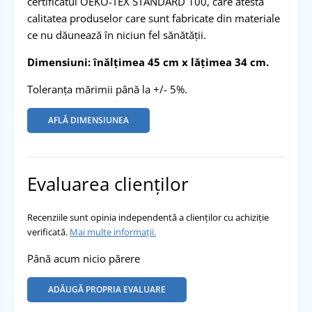
certificatul OEKO-TEX STANDARD 100, care atestă
calitatea produselor care sunt fabricate din materiale
ce nu dăunează în niciun fel sănătății.
Dimensiuni: înălțimea 45 cm x lățimea 34 cm.
Toleranța mărimii până la +/- 5%.
AFLĂ DIMENSIUNEA
Evaluarea clienților
Recenziile sunt opinia independentă a clienților cu achiziție
verificată.
Mai multe informații.
Până acum nicio părere
ADĂUGĂ PROPRIA EVALUARE