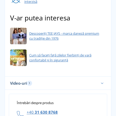
interzisă
V-ar putea interesa
Descoperiți TEE JAYS - marca daneză premium
cu tradiție din 1976
Cum să faceți față zilelor fierbinți de vară
confortabil și în siguranță
Video-uri
1
Întrebări despre produs
+40
31 630 8768