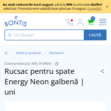
Au sosit reducerile lunii august:
până la
50%
la articolele
Malfini
selectate. Promoția este valabilă doar până pe 16 august.
Cumpără.
0
MENU
CAUTĂ
Genți și rucsacuri
Rucsacuri
Codul produsului:
MAL-91290XX
Rucsac pentru spate
Energy
Neon galbenă |
uni