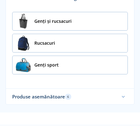
Genți și rucsacuri
Rucsacuri
Genți sport
Produse asemănătoare
6
Fair Trade
Sustenabil