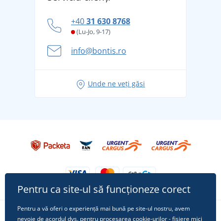
tradiție din 1976
personal
Cum să faceți față zilelor fierbinți de vară confortabil
+40
31 630 8768
și în siguranță
(Lu-Jo, 9-17)
Aventura de vară începe cu bagajul - pregătiți-vă
info@bontis.ro
pentru vacanță fără griji
Idei de outfituri fresh pentru o vară relaxată
Unde ne veți găsi
Tricoul preferat City în rol principal: ținute pentru
orice ocazie!
Pentru ca site-ul să funcționeze corect
Pentru a vă oferi o experiență mai bună pe site-ul nostru, avem
nevoie de acordul dvs. pentru procesarea
cookie-urilor
- fișiere mici