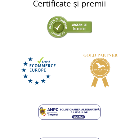
Certificate și premii
+8
Rucsac cu cordon Gym din bumbac organic
Fairtrade
LIVRARE ÎN 8 ZILE
miercuri 19. 8.
la tine
65,75 lei
DETALII