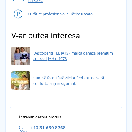
la 150 °C
Curățire profesională -curățire uscată
V-ar putea interesa
Descoperiți TEE JAYS - marca daneză premium
cu tradiție din 1976
Cum să faceți față zilelor fierbinți de vară
confortabil și în siguranță
Întrebări despre produs
+40
31 630 8768