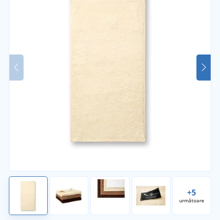
+5
următoare