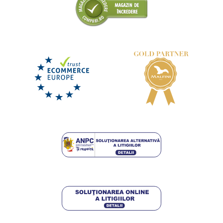
+12
Prosop de baie Economy 70x140
DISPONIBIL
miercuri 12. 8.
la tine
44,75 lei
DETALII