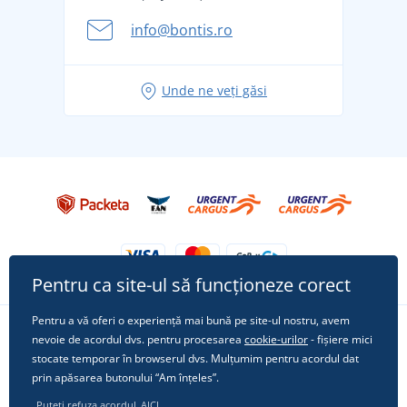
Aventura de vară începe cu bagajul - pregătiți-vă
info@bontis.ro
pentru vacanță fără griji
Idei de outfituri fresh pentru o vară relaxată
Unde ne veți găsi
Tricoul preferat City în rol principal: ținute pentru
orice ocazie!
Pentru ca site-ul să funcționeze corect
Pentru a vă oferi o experiență mai bună pe site-ul nostru, avem
nevoie de acordul dvs. pentru procesarea
cookie-urilor
- fișiere mici
Urmărește-ne pe rețelele sociale
stocate temporar în browserul dvs. Mulțumim pentru acordul dat
prin apăsarea butonului “Am înțeles”.
Puteți refuza acordul
AICI