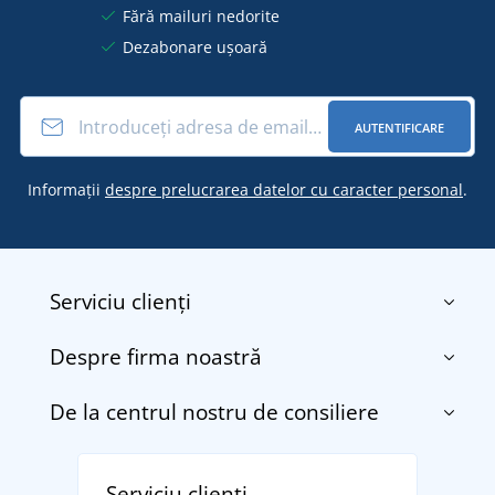
Fără mailuri nedorite
Dezabonare ușoară
AUTENTIFICARE
Informații
despre prelucrarea datelor cu caracter personal
.
Serviciu clienți
Despre firma noastră
Contact
Termenii și condițiile
De la centrul nostru de consiliere
Despre noi
Transport și plată
Blog
Returnarea bunurilor și reclamații
Descoperiți TEE JAYS - marca daneză premium cu
Affiliate
Serviciu clienți
Politica de confidențialitate a datelor cu caracter