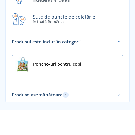
Sute de puncte de coletărie
în toată România
Produsul este inclus în categorii
Poncho-uri pentru copii
Produse asemănătoare
4
Alegerea noastră
Gr