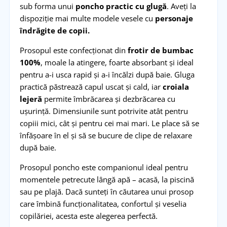
sub forma unui
poncho practic cu glugă
. Aveți la
dispoziție mai multe modele vesele cu
personaje
îndrăgite de copii.
Prosopul este confecționat din
frotir de bumbac
100%
, moale la atingere, foarte absorbant și ideal
pentru a-i usca rapid și a-i încălzi după baie. Gluga
practică păstrează capul uscat și cald, iar
croiala
lejeră
permite îmbrăcarea și dezbrăcarea cu
ușurință. Dimensiunile sunt potrivite atât pentru
copiii mici, cât și pentru cei mai mari. Le place să se
înfășoare în el și să se bucure de clipe de relaxare
după baie.
Prosopul poncho este companionul ideal pentru
momentele petrecute lângă apă – acasă, la piscină
sau pe plajă. Dacă sunteți în căutarea unui prosop
care îmbină funcționalitatea, confortul și veselia
copilăriei, acesta este alegerea perfectă.