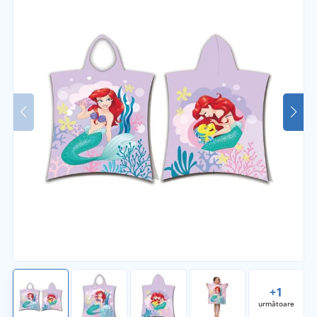
+1
următoare