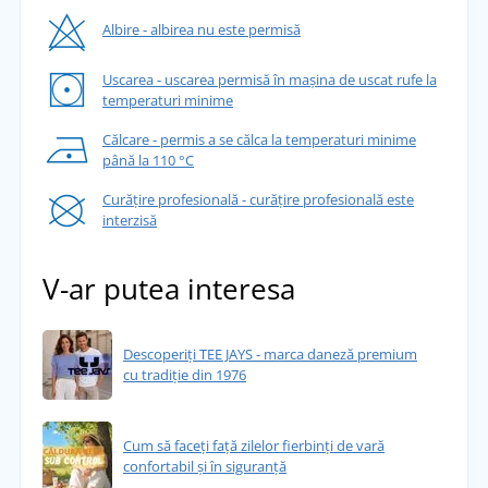
Albire - albirea nu este permisă
Uscarea - uscarea permisă în mașina de uscat rufe la
temperaturi minime
Călcare - permis a se călca la temperaturi minime
până la 110 °C
Curățire profesională - curățire profesională este
interzisă
V-ar putea interesa
Descoperiți TEE JAYS - marca daneză premium
cu tradiție din 1976
Cum să faceți față zilelor fierbinți de vară
confortabil și în siguranță