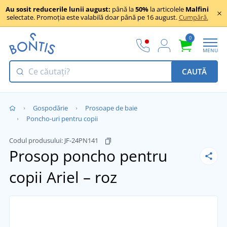
Au sosit reducerile lunii august:
până la
50%
la articolele
Malfini
selectate. Promoția este valabilă doar până pe 16 august.
Cumpără.
0
MENU
CAUTĂ
Gospodărie
Prosoape de baie
Poncho-uri pentru copii
Codul produsului:
JF-24PN141
Prosop poncho pentru
copii
Ariel – roz