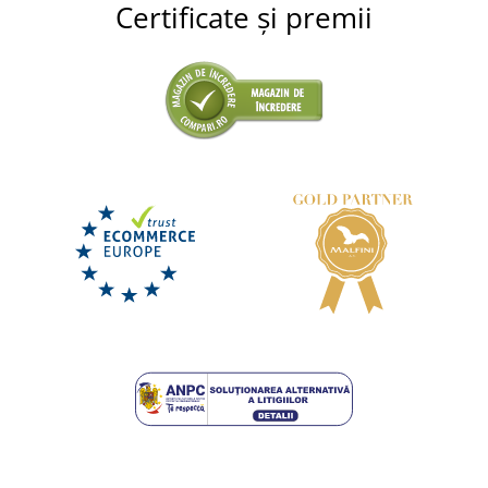
Certificate și premii
+15
Prosop de baie pentru copii cu imprimeu
DISPONIBIL
miercuri 12. 8.
la tine
72,25 lei
DETALII