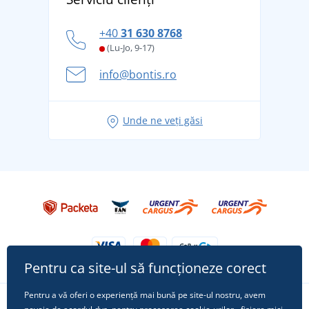
tradiție din 1976
personal
Cum să faceți față zilelor fierbinți de vară confortabil
+40
31 630 8768
și în siguranță
(Lu-Jo, 9-17)
Aventura de vară începe cu bagajul - pregătiți-vă
info@bontis.ro
pentru vacanță fără griji
Idei de outfituri fresh pentru o vară relaxată
Unde ne veți găsi
Tricoul preferat City în rol principal: ținute pentru
orice ocazie!
Pentru ca site-ul să funcționeze corect
Pentru a vă oferi o experiență mai bună pe site-ul nostru, avem