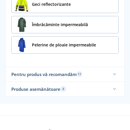
Geci reflectorizante
Îmbrăcăminte impermeabilă
Pelerine de ploaie impermeabile
Pentru produs vă recomandăm
11
Recomandarea noastră
Mă
Produse asemănătoare
3