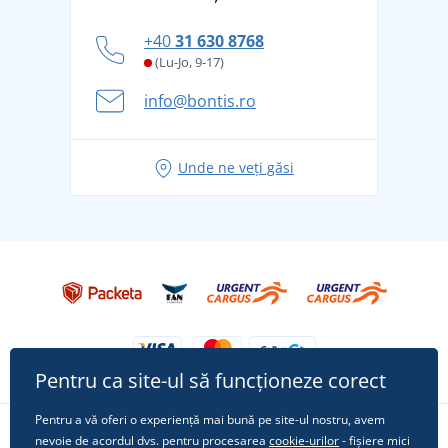
personal
Cum să faceți față zilelor fierbinți de vară confortabil
+40
31 630 8768
și în siguranță
(Lu-Jo, 9-17)
Aventura de vară începe cu bagajul - pregătiți-vă
info@bontis.ro
pentru vacanță fără griji
Idei de outfituri fresh pentru o vară relaxată
Unde ne veți găsi
Tricoul preferat City în rol principal: ținute pentru
orice ocazie!
Pentru ca site-ul să funcționeze corect
Pentru a vă oferi o experiență mai bună pe site-ul nostru, avem
nevoie de acordul dvs. pentru procesarea
cookie-urilor
- fișiere mici