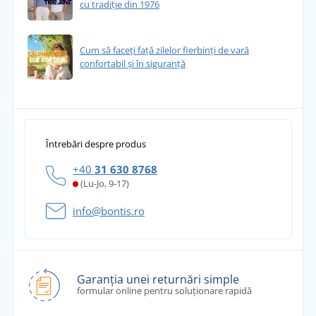
cu tradiție din 1976
Cum să faceți față zilelor fierbinți de vară
confortabil și în siguranță
Întrebări despre produs
+40
31 630 8768
(Lu-Jo, 9-17)
info@bontis.ro
Garanția unei returnări simple
formular online pentru soluționare rapidă