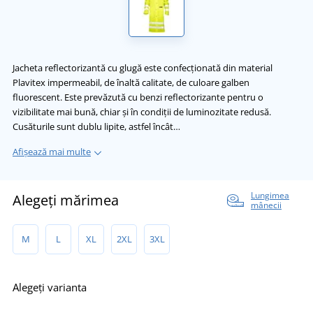
Jacheta reflectorizantă cu glugă este confecționată din material
Plavitex impermeabil, de înaltă calitate, de culoare galben
fluorescent. Este prevăzută cu benzi reflectorizante pentru o
vizibilitate mai bună, chiar și în condiții de luminozitate redusă.
Cusăturile sunt dublu lipite, astfel încât…
Afișează mai multe
Lungimea
Alegeți mărimea
mânecii
M
L
XL
2XL
3XL
Alegeți varianta