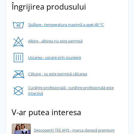
Îngrijirea produsului
Spălare - temperatura maximă a apei 40 °C
Albire - albirea nu este permisă
Uscarea - uscare prin scurgere
Călcare - su este permisă călcarea
Curățire profesională - curățire profesională este
interzisă
V-ar putea interesa
Descoperiți TEE JAYS - marca daneză premium