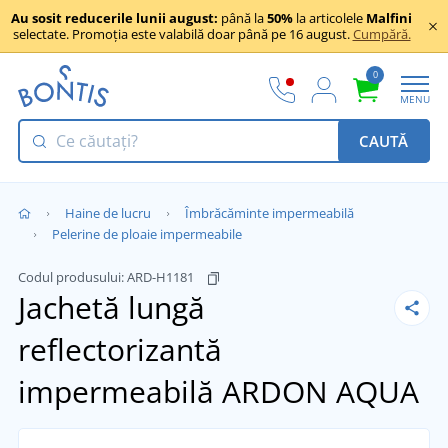
Au sosit reducerile lunii august:
până la
50%
la articolele
Malfini
selectate. Promoția este valabilă doar până pe 16 august.
Cumpără.
0
MENU
CAUTĂ
Haine de lucru
Îmbrăcăminte impermeabilă
Pelerine de ploaie impermeabile
Codul produsului:
ARD-H1181
Jachetă lungă
reflectorizantă
impermeabilă ARDON AQUA