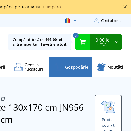
oar până pe 16 august.
Cumpără.
Contul meu
0
0,00 lei
Cumpărați încă de
469,00 lei
și
transportul îl aveți gratuit
cu TVA
Genți și
rii
Gospodărie
Noutăți
rucsacuri
ece 130x170 cm JN956
0 cm
Produs
potrivit
doar