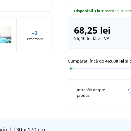
Disponibil
3 buc
marți 11. 8.
la t
68,25 lei
+2
56,40 lei
fără TVA
următoare
Cumpărați încă de
469,00 lei
și 
Întrebări despre
produs
Vin | 130 x 170 cm