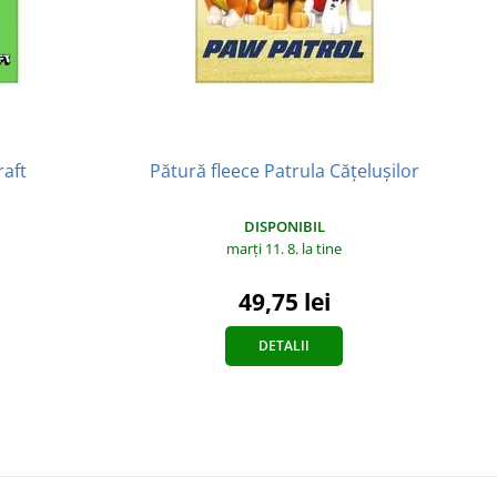
raft
Pătură fleece Patrula Cățelușilor
DISPONIBIL
marți 11. 8.
la tine
49,75 lei
DETALII