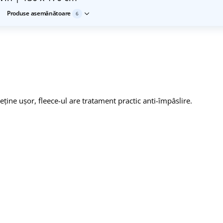
Produse asemănătoare
6
eține ușor, fleece-ul are tratament practic anti-împâslire.