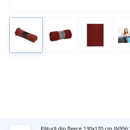
Pătură din fleece 130x170 cm JN956