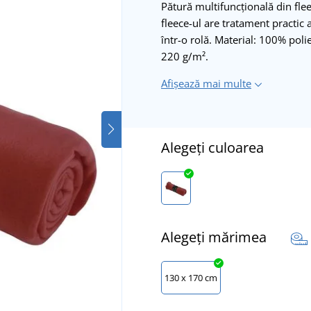
Pătură multifuncțională din flee
fleece-ul are tratament practic 
într-o rolă. Material: 100% pol
220 g/m².
Afișează mai multe
Alegeți culoarea
Alegeți mărimea
130 x 170 cm