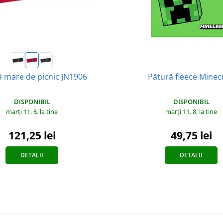
ă mare de picnic JN1906
Pătură fleece Minec
DISPONIBIL
DISPONIBIL
marți 11. 8.
la tine
marți 11. 8.
la tine
121,25 lei
49,75 lei
DETALII
DETALII