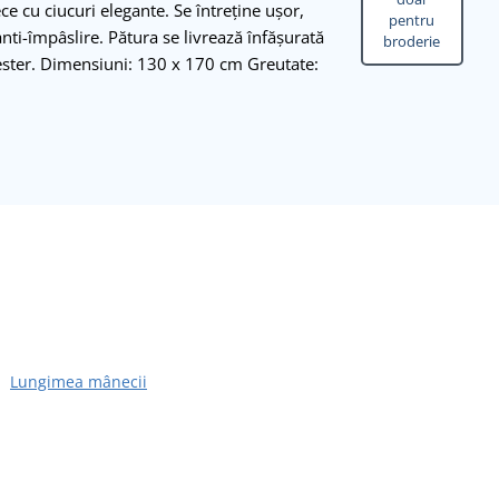
ce cu ciucuri elegante. Se întreține ușor,
pentru
anti-împâslire. Pătura se livrează înfășurată
broderie
iester. Dimensiuni: 130 x 170 cm Greutate:
Lungimea mânecii