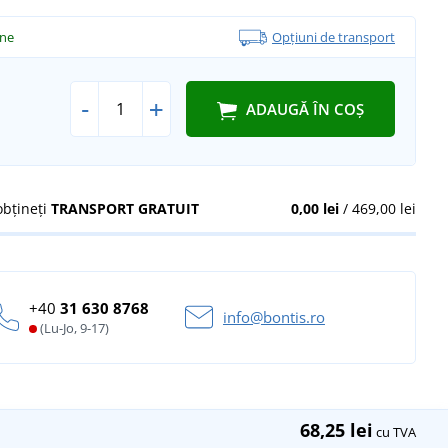
ine
Opțiuni de transport
-
+
ADAUGĂ ÎN COȘ
obțineți
TRANSPORT GRATUIT
0,00 lei
/ 469,00 lei
+40
31 630 8768
info@bontis.ro
(Lu-Jo, 9-17)
68,25 lei
cu TVA