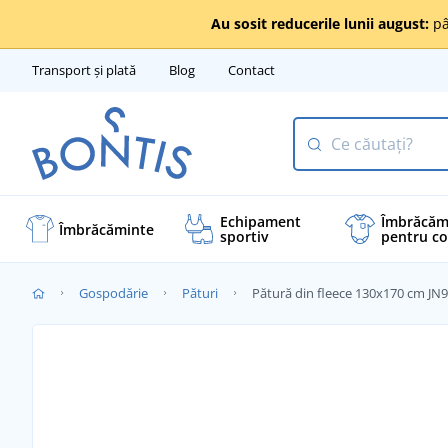
Au sosit reducerile lunii august:
pâ
Transport și plată
Blog
Contact
Echipament
Îmbrăcăm
Îmbrăcăminte
sportiv
pentru co
Gospodărie
Pături
Pătură din fleece 130x170 cm JN