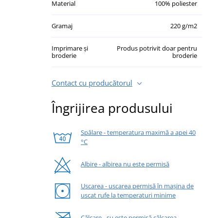
Material
100% poliester
Gramaj
220 g/m2
Imprimare și
Produs potrivit doar pentru
broderie
broderie
Contact cu producătorul
Îngrijirea produsului
Spălare - temperatura maximă a apei 40
°C
Albire - albirea nu este permisă
Uscarea - uscarea permisă în mașina de
uscat rufe la temperaturi minime
Călcare - su este permisă călcarea