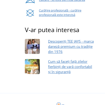
Curățire profesională - curățire
profesională este interzisă
V-ar putea interesa
Descoperiți TEE JAYS - marca
daneză premium cu tradiție
din 1976
Cum să faceți față zilelor
fierbinți de vară confortabil
și în siguranță