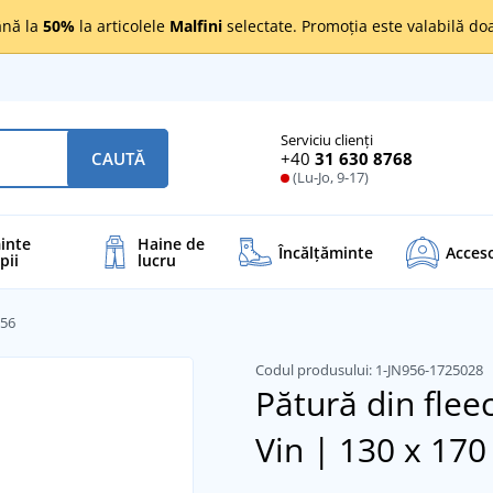
nă la
50%
la articolele
Malfini
selectate. Promoția este valabilă d
Serviciu clienți
+40
31 630 8768
CAUTĂ
(Lu-Jo, 9-17)
inte
Haine de
Încălţăminte
Acceso
pii
lucru
956
Codul produsului:
1-JN956-1725028
Pătură din fle
Vin | 130 x 17