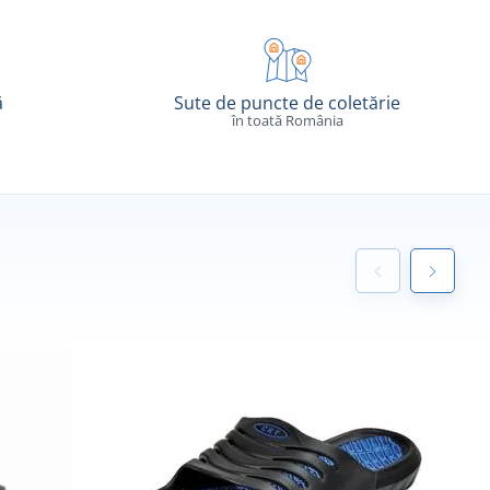
ă
Sute de puncte de coletărie
în toată România
R