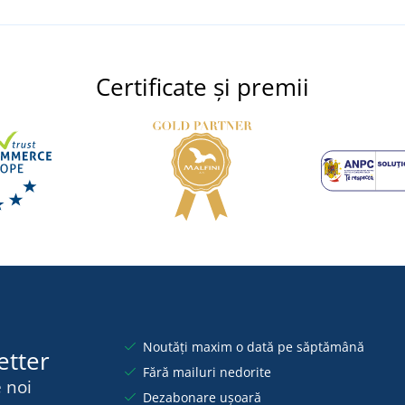
Certificate și premii
Noutăți maxim o dată pe săptămână
etter
Fără mailuri nedorite
 noi
Dezabonare ușoară