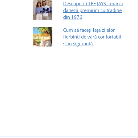
Descoperiți TEE JAYS - marca
daneză premium cu tradiție
din 1976
Cum să faceți față zilelor
fierbinți de vară confortabil
și în siguranță