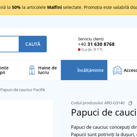
nă la
50%
la articolele
Malfini
selectate. Promoția este valabilă d
Serviciu clienți
+40
31 630 8768
CAUTĂ
(Lu-Jo, 9-17)
inte
Haine de
Încălţăminte
Acceso
pii
lucru
Papuci de cauciuc Pacifik
Codul produsului:
ARD-G3140
Papuci de cauci
Papuci de cauciuc concepuți di
Papucii sunt potriviți la dușuri