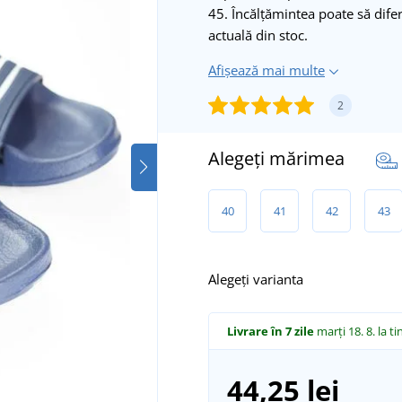
45. Încălțămintea poate să difer
actuală din stoc.
Afișează mai multe
2
Alegeți mărimea
40
41
42
43
Alegeți varianta
Livrare în 7 zile
marți 18. 8.
la ti
44,25 lei