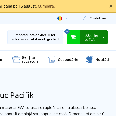
oar până pe 16 august.
Cumpără.
Contul meu
0
0,00 lei
Cumpărați încă de
469,00 lei
și
transportul îl aveți gratuit
cu TVA
Genți și
rii
Gospodărie
Noutăți
rucsacuri
uc Pacifik
n material EVA cu uscare rapidă, care nu absoarbe apa.
, ca pantofi de plajă sau papuci de casă. Dimensiuni de la 40-