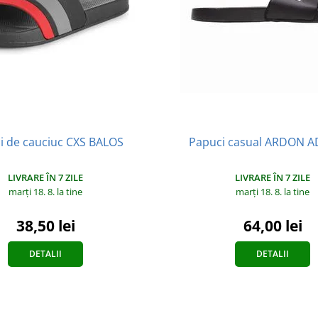
i de cauciuc CXS BALOS
Papuci casual ARDON A
LIVRARE ÎN 7 ZILE
LIVRARE ÎN 7 ZILE
marți 18. 8.
la tine
marți 18. 8.
la tine
38,50 lei
64,00 lei
DETALII
DETALII