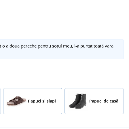
t o a doua pereche pentru soțul meu, I-a purtat toată vara.
Papuci și șlapi
Papuci de casă