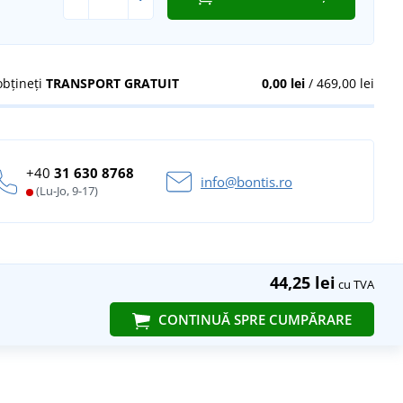
obțineți
TRANSPORT GRATUIT
0,00 lei
/ 469,00 lei
+40
31 630 8768
info@bontis.ro
(Lu-Jo, 9-17)
44,25 lei
cu TVA
CONTINUĂ SPRE CUMPĂRARE