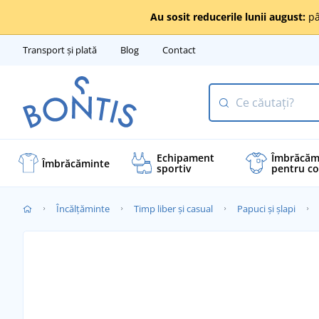
Au sosit reducerile lunii august:
pâ
Transport și plată
Blog
Contact
Echipament
Îmbrăcăm
Îmbrăcăminte
sportiv
pentru co
Încălţăminte
Timp liber și casual
Papuci și șlapi