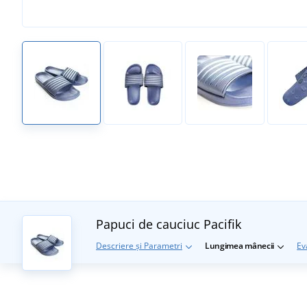
Papuci de cauciuc Pacifik
Descriere și Parametri
Lungimea mânecii
Ev