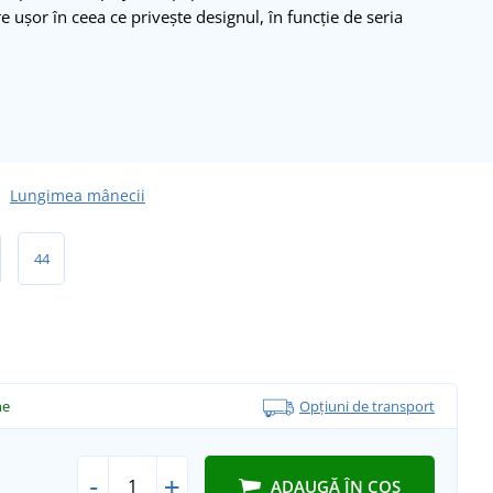
e ușor în ceea ce privește designul, în funcție de seria
Lungimea mânecii
44
ne
Opțiuni de transport
-
+
ADAUGĂ ÎN COȘ