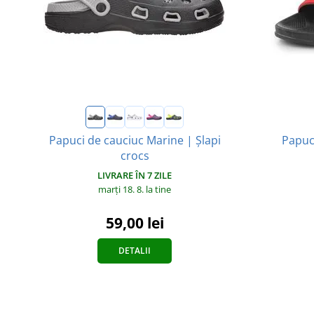
Papuci de cauciuc Marine | Șlapi
Papuc
crocs
LIVRARE ÎN 7 ZILE
marți 18. 8.
la tine
59,00 lei
DETALII