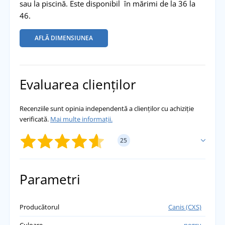
sau la piscină. Este disponibil în mărimi de la 36 la
46.
AFLĂ DIMENSIUNEA
Evaluarea clienților
Recenziile sunt opinia independentă a clienților cu achiziție
verificată.
Mai multe informații.
25
ADĂUGĂ PROPRIA EVALUARE
Parametri
Petra
Producătorul
Canis (CXS)
Papucii au sosit astăzi și trebuie să spun că am
Culoare
negru