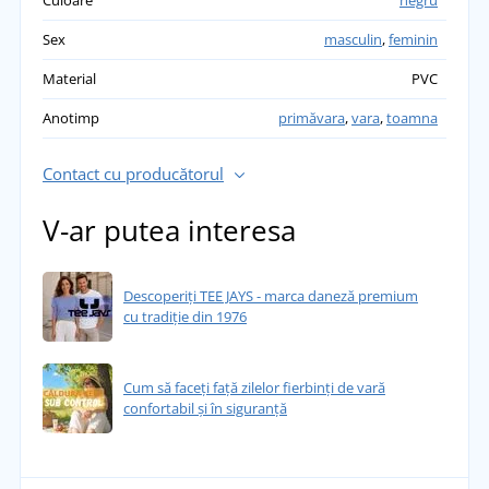
fost foarte plăcut surprinsă de faptul că sunt
moi, confortabili și elastici. Vi-i recomand 👌.
Sex
masculin
,
feminin
přidáno 04.08.2023
Material
PVC
Anotimp
primăvara
,
vara
,
toamna
Contact cu producătorul
V-ar putea interesa
Descoperiți TEE JAYS - marca daneză premium
cu tradiție din 1976
Cum să faceți față zilelor fierbinți de vară
confortabil și în siguranță