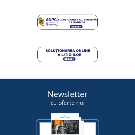
LIVRARE ÎN 7 ZILE
marți 18. 8.
la tine
44,25 lei
DETALII
Newsletter
cu oferte noi