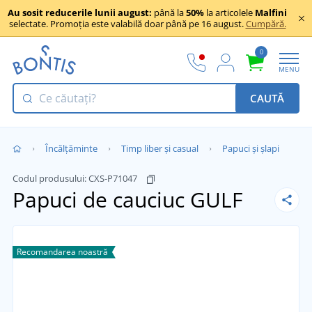
Au sosit reducerile lunii august:
până la
50%
la articolele
Malfini
selectate. Promoția este valabilă doar până pe 16 august.
Cumpără.
0
MENU
CAUTĂ
Încălţăminte
Timp liber și casual
Papuci și șlapi
Codul produsului:
CXS-P71047
Papuci de cauciuc GULF
Recomandarea noastră