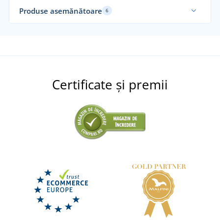
Produse asemănătoare
6
Re
Certificate și premii
Papuci de cauciuc Pacifik