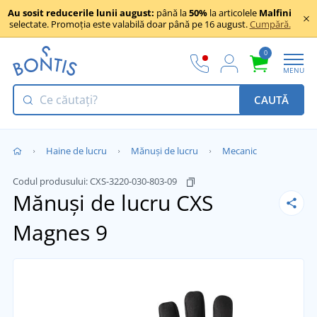
Au sosit reducerile lunii august:
până la
50%
la articolele
Malfini
selectate. Promoția este valabilă doar până pe 16 august.
Cumpără.
0
MENU
CAUTĂ
Haine de lucru
Mănuși de lucru
Mecanic
Codul produsului:
CXS-3220-030-803-09
Mănuși de lucru CXS
Magnes
9