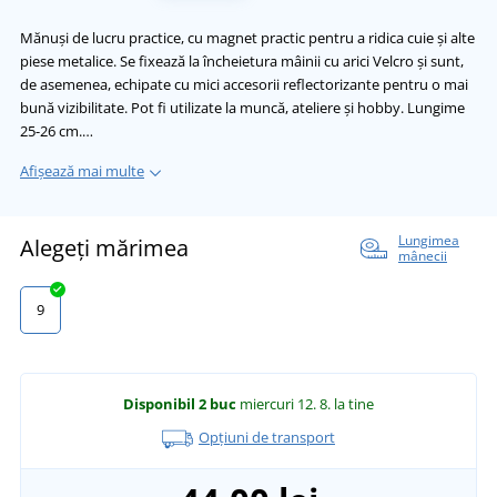
Mănuși de lucru practice, cu magnet practic pentru a ridica cuie și alte
piese metalice. Se fixează la încheietura mâinii cu arici Velcro și sunt,
de asemenea, echipate cu mici accesorii reflectorizante pentru o mai
bună vizibilitate. Pot fi utilizate la muncă, ateliere și hobby. Lungime
25-26 cm.…
Afișează mai multe
Lungimea
Alegeți mărimea
mânecii
9
Disponibil
2 buc
miercuri 12. 8.
la tine
Opțiuni de transport