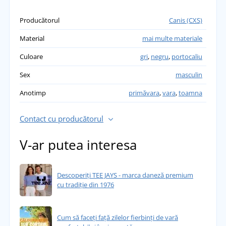
Producătorul
Canis (CXS)
Material
mai multe materiale
Culoare
gri
,
negru
,
portocaliu
Sex
masculin
Anotimp
primăvara
,
vara
,
toamna
Contact cu producătorul
V-ar putea interesa
Descoperiți TEE JAYS - marca daneză premium
cu tradiție din 1976
Cum să faceți față zilelor fierbinți de vară