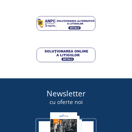
miercuri 12. 8.
la tine
15,00 lei
DETALII
Newsletter
cu oferte noi