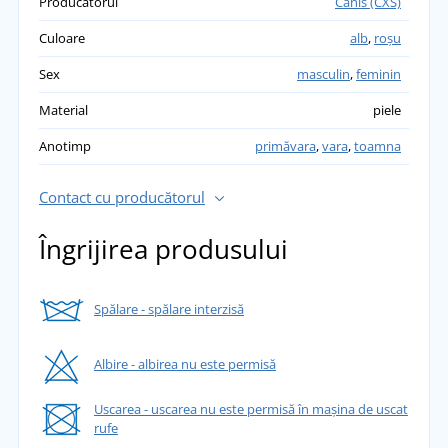
Producătorul
Canis (CXS)
Culoare
alb
,
roșu
Sex
masculin
,
feminin
Material
piele
Anotimp
primăvara
,
vara
,
toamna
Contact cu producătorul
Îngrijirea produsului
Spălare - spălare interzisă
Albire - albirea nu este permisă
Uscarea - uscarea nu este permisă în mașina de uscat
rufe