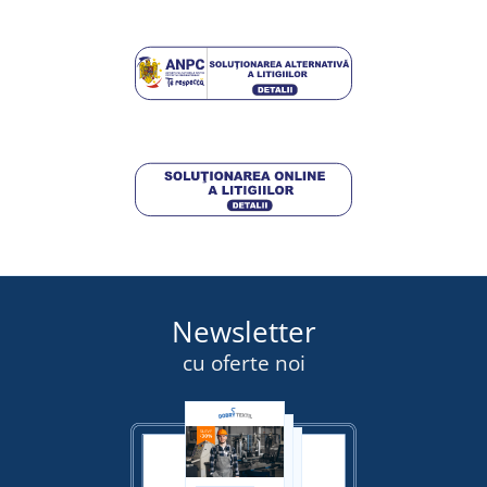
DETALII
15,25 lei
DETALII
Newsletter
cu oferte noi