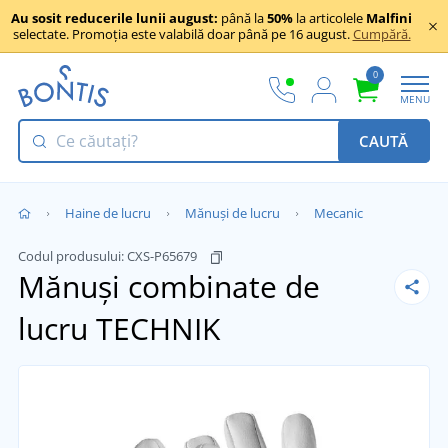
Au sosit reducerile lunii august:
până la
50%
la articolele
Malfini
selectate. Promoția este valabilă doar până pe 16 august.
Cumpără.
0
MENU
CAUTĂ
Haine de lucru
Mănuși de lucru
Mecanic
Codul produsului:
CXS-P65679
Mănuși combinate de
lucru TECHNIK