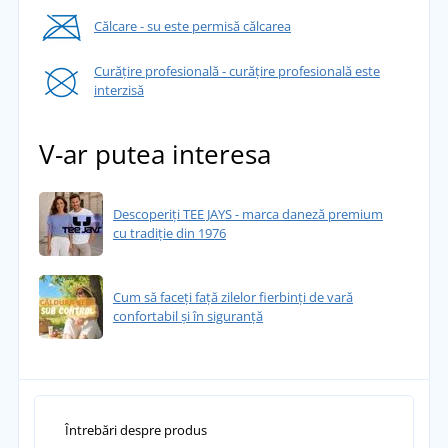
Călcare - su este permisă călcarea
Curățire profesională - curățire profesională este
interzisă
V-ar putea interesa
Descoperiți TEE JAYS - marca daneză premium
cu tradiție din 1976
Cum să faceți față zilelor fierbinți de vară
confortabil și în siguranță
Întrebări despre produs