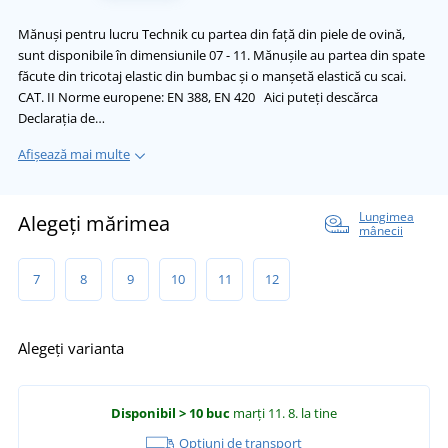
Mănuși pentru lucru Technik cu partea din față din piele de ovină,
sunt disponibile în dimensiunile 07 - 11. Mănușile au partea din spate
făcute din tricotaj elastic din bumbac și o manșetă elastică cu scai.
CAT. II Norme europene: EN 388, EN 420 Aici puteți descărca
Declarația de…
Afișează mai multe
Lungimea
Alegeți mărimea
mânecii
7
8
9
10
11
12
Alegeți varianta
Disponibil
> 10 buc
marți 11. 8.
la tine
Opțiuni de transport