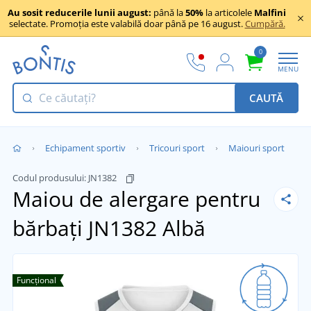
Au sosit reducerile lunii august:
până la
50%
la articolele
Malfini
selectate. Promoția este valabilă doar până pe 16 august.
Cumpără.
0
MENU
CAUTĂ
Echipament sportiv
Tricouri sport
Maiouri sport
Codul produsului:
JN1382
Maiou de alergare pentru
bărbați JN1382
Albă
Funcțional