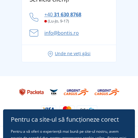
tradiție din 1976
personal
Cum să faceți față zilelor fierbinți de vară confortabil
+40
31 630 8768
și în siguranță
(Lu-Jo, 9-17)
Aventura de vară începe cu bagajul - pregătiți-vă
info@bontis.ro
pentru vacanță fără griji
Idei de outfituri fresh pentru o vară relaxată
Unde ne veți găsi
Tricoul preferat City în rol principal: ținute pentru
orice ocazie!
Pentru ca site-ul să funcționeze corect
Pentru a vă oferi o experiență mai bună pe site-ul nostru, avem
nevoie de acordul dvs. pentru procesarea
cookie-urilor
- fișiere mici