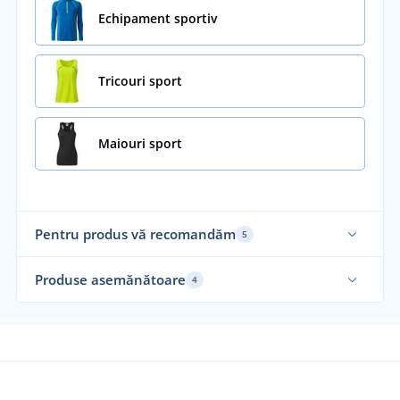
Echipament sportiv
Tricouri sport
Maiouri sport
Pentru produs vă recomandăm
5
Funcțional
Fu
Produse asemănătoare
4
Funcțional
Fu