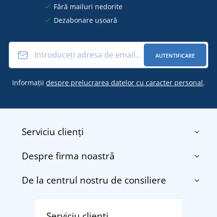
Fără mailuri nedorite
Dezabonare ușoară
AUTENTIFICARE
Informații
despre prelucrarea datelor cu caracter personal
.
Serviciu clienți
Despre firma noastră
Contact
Termenii și condițiile
De la centrul nostru de consiliere
Despre noi
Transport și plată
Blog
Returnarea bunurilor și reclamații
Descoperiți TEE JAYS - marca daneză premium cu
Affiliate
Serviciu clienți
Politica de confidențialitate a datelor cu caracter