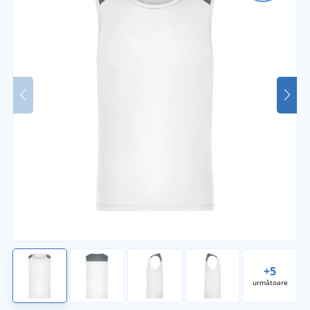
+5
următoare