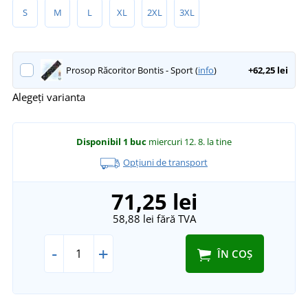
S
M
L
XL
2XL
3XL
Prosop Răcoritor Bontis - Sport (
info
)
+62,25 lei
Alegeți varianta
Disponibil
1 buc
miercuri 12. 8.
la tine
Opțiuni de transport
71,25 lei
58,88 lei
fără TVA
-
+
ÎN COȘ