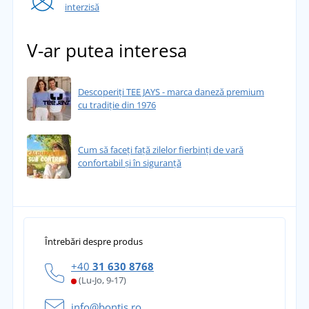
interzisă
V-ar putea interesa
Descoperiți TEE JAYS - marca daneză premium
cu tradiție din 1976
Cum să faceți față zilelor fierbinți de vară
confortabil și în siguranță
Întrebări despre produs
+40
31 630 8768
(Lu-Jo, 9-17)
info@bontis.ro