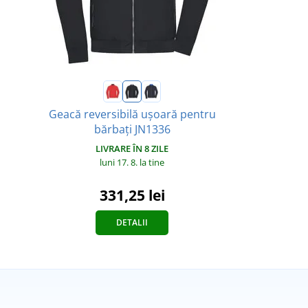
Geacă reversibilă ușoară pentru
bărbați JN1336
LIVRARE ÎN 8 ZILE
luni 17. 8.
la tine
331,25 lei
DETALII