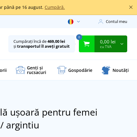
oar până pe 16 august.
Cumpără.
Contul meu
0
0,00 lei
Cumpărați încă de
469,00 lei
și
transportul îl aveți gratuit
cu TVA
Genți și
orii
Gospodărie
Noutăți
rucsacuri
ilă ușoară pentru femei
/ argintiu