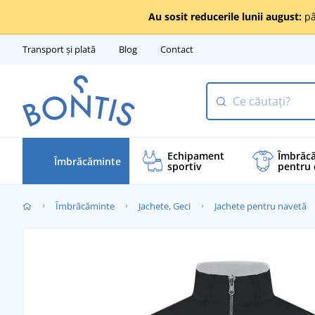
Au sosit reducerile lunii august:
pâ
Transport și plată
Blog
Contact
Echipament
Îmbrăc
Îmbrăcăminte
sportiv
pentru 
Îmbrăcăminte
Jachete, Geci
Jachete pentru navetă