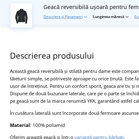
Geacă reversibilă ușoară pentru fe
Descriere și Parametri
Lungimea mânecii
Ev
Descrierea produsului
Această geacă reversibilă și stilată pentru dame este companio
tăieturii simple, se potrivește aproape cu orice ținută. Este 
ușor de întreținut. Pentru un confort sporit, geaca are tiv și
Dispune de două buzunare laterale, care pe o parte se închid
pe geacă sunt de la marca renumită YKK, garantând astfel calit
În cusătura laterală sunt încorporate două fermoare ascunse
Material
: 100% poliamid
Oferim această geacă și într-o
variantă pentru bărbați
.