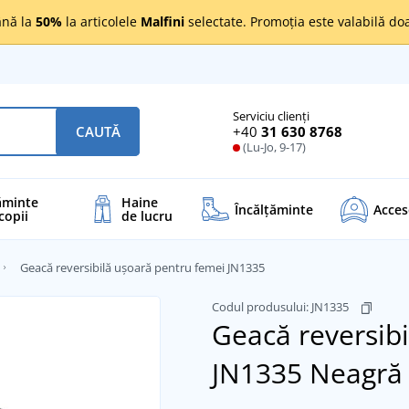
nă la
50%
la articolele
Malfini
selectate. Promoția este valabilă d
Serviciu clienți
+40
31 630 8768
CAUTĂ
(Lu-Jo, 9-17)
ăminte
Haine
Încălţăminte
Acces
copii
de lucru
Geacă reversibilă ușoară pentru femei JN1335
Codul produsului:
JN1335
Geacă reversib
JN1335
Neagră 