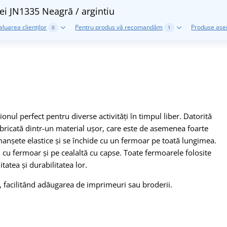
mei JN1335
Neagră / argintiu
aluarea clienților
Pentru produs vă recomandăm
Produse as
0
1
nul perfect pentru diverse activități în timpul liber. Datorită
fabricată dintr-un material ușor, care este de asemenea foarte
 manșete elastice și se închide cu un fermoar pe toată lungimea.
 cu fermoar și pe cealaltă cu capse. Toate fermoarele folosite
atea și durabilitatea lor.
, facilitând adăugarea de imprimeuri sau broderii.