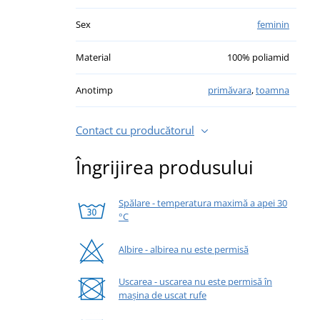
Sex
feminin
Material
100% poliamid
Anotimp
primăvara
,
toamna
Contact cu producătorul
Îngrijirea produsului
Spălare - temperatura maximă a apei 30
°C
Albire - albirea nu este permisă
Uscarea - uscarea nu este permisă în
mașina de uscat rufe