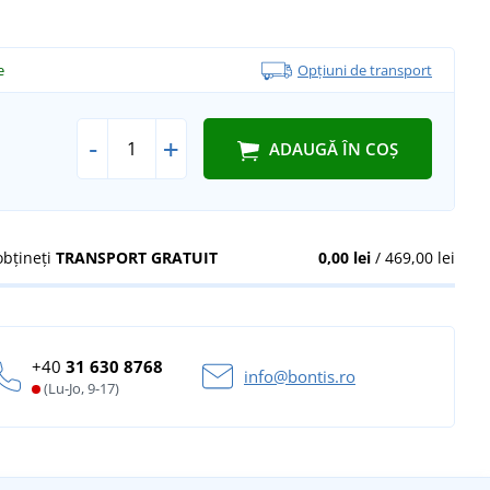
e
Opțiuni de transport
-
+
ADAUGĂ ÎN COȘ
obțineți
TRANSPORT GRATUIT
0,00 lei
/ 469,00 lei
+40
31 630 8768
info@bontis.ro
(Lu-Jo, 9-17)