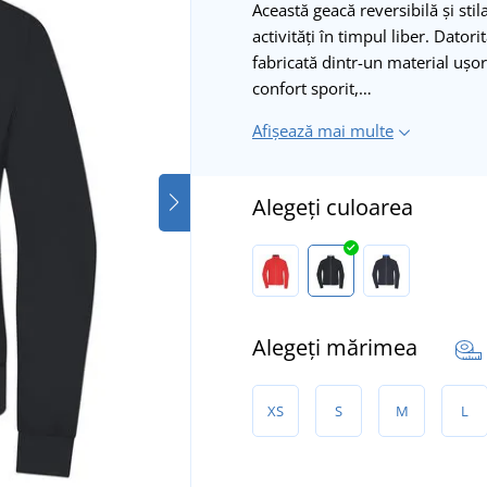
Această geacă reversibilă și st
activități în timpul liber. Dator
fabricată dintr-un material ușo
confort sporit,…
Afișează mai multe
Alegeți culoarea
Alegeți mărimea
XS
S
M
L