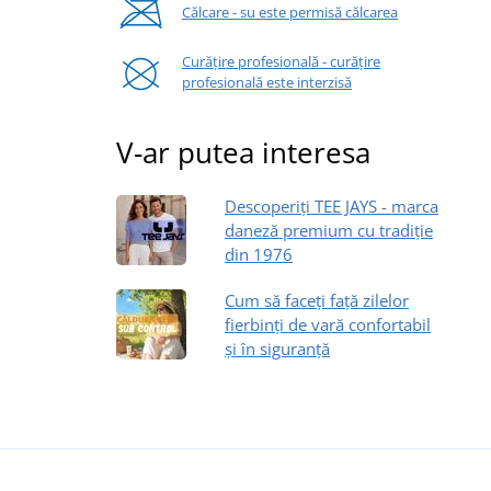
Călcare - su este permisă călcarea
Curățire profesională - curățire
profesională este interzisă
V-ar putea interesa
Descoperiți TEE JAYS - marca
daneză premium cu tradiție
din 1976
Cum să faceți față zilelor
fierbinți de vară confortabil
și în siguranță