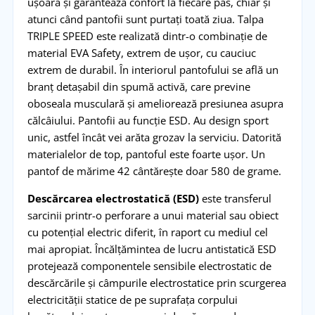
ușoară și garantează confort la fiecare pas, chiar și
atunci când pantofii sunt purtați toată ziua. Talpa
TRIPLE SPEED este realizată dintr-o combinație de
material EVA Safety, extrem de ușor, cu cauciuc
extrem de durabil. În interiorul pantofului se află un
branț detașabil din spumă activă, care previne
oboseala musculară și ameliorează presiunea asupra
călcâiului. Pantofii au funcție ESD. Au design sport
unic, astfel încât vei arăta grozav la serviciu. Datorită
materialelor de top, pantoful este foarte ușor. Un
pantof de mărime 42 cântărește doar 580 de grame.
Descărcarea electrostatică (ESD)
este transferul
sarcinii printr-o perforare a unui material sau obiect
cu potențial electric diferit, în raport cu mediul cel
mai apropiat. Încălțămintea de lucru antistatică ESD
protejează componentele sensibile electrostatic de
descărcările și câmpurile electrostatice prin scurgerea
electricității statice de pe suprafața corpului