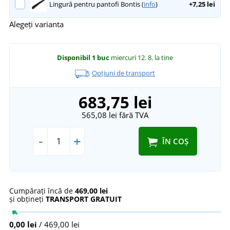
Lingură pentru pantofi Bontis (
info
)
+7,25 lei
Alegeți varianta
Disponibil
1 buc
miercuri 12. 8.
la tine
Opțiuni de transport
683,75 lei
565,08 lei
fără TVA
-
+
ÎN COȘ
Cumpărați încă de
469,00 lei
și obțineți
TRANSPORT GRATUIT
0,00 lei
/ 469,00 lei