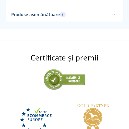
Produse asemănătoare
6
Re
Certificate și premii
Pa
Adidași de lucru TIMON S1P ESD