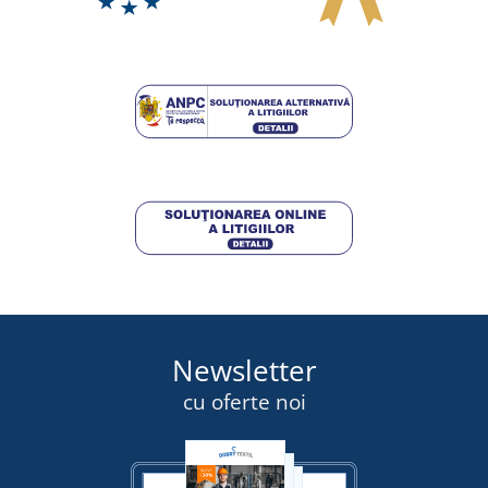
LIVRARE ÎN 7 ZILE
marți 18. 8.
la tine
319,75 lei
DETALII
Newsletter
cu oferte noi