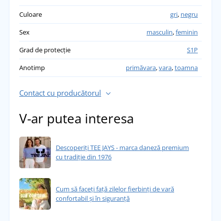
Culoare
gri
,
negru
Sex
masculin
,
feminin
Grad de protecție
S1P
Anotimp
primăvara
,
vara
,
toamna
Contact cu producătorul
V-ar putea interesa
Descoperiți TEE JAYS - marca daneză premium
cu tradiție din 1976
Cum să faceți față zilelor fierbinți de vară
confortabil și în siguranță