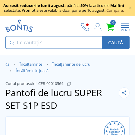
Au sosit reducerile lunii august:
până la
50%
la articolele
Malfini
selectate. Promoția este valabilă doar până pe 16 august.
Cumpără.
0
MENU
CAUTĂ
Încălţăminte
Încălțăminte de lucru
Încălțăminte joasă
Codul produsului:
CER-02010564
Pantofi de lucru SUPER
SET S1P ESD