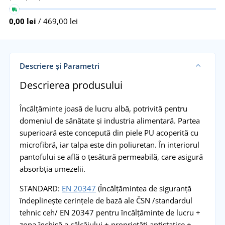
0,00 lei
/ 469,00 lei
Descriere și Parametri
Descrierea produsului
Încălțăminte joasă de lucru albă, potrivită pentru
domeniul de sănătate și industria alimentară. Partea
superioară este concepută din piele PU acoperită cu
microfibră, iar talpa este din poliuretan. În interiorul
pantofului se află o țesătură permeabilă, care asigură
absorbția umezelii.
STANDARD:
EN 20347
(Încălțămintea de siguranță
îndeplinește cerințele de bază ale ČSN /standardul
tehnic ceh/ EN 20347 pentru încălțăminte de lucru +
zona închisă a călcâiului + proprietăți antistatice +