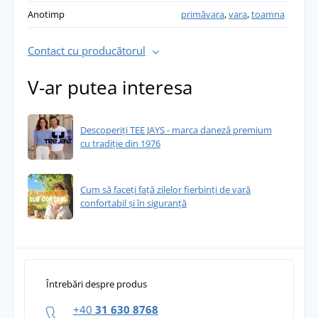
Anotimp
primăvara
,
vara
,
toamna
Contact cu producătorul
V-ar putea interesa
Descoperiți TEE JAYS - marca daneză premium
cu tradiție din 1976
Cum să faceți față zilelor fierbinți de vară
confortabil și în siguranță
Întrebări despre produs
+40
31 630 8768