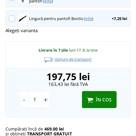
pantofi (
info
)
Lingură pentru pantofi Bontis (
info
)
+7,25 lei
Alegeți varianta
Livrare în 7 zile
luni 17. 8.
la tine
Opțiuni de transport
197,75 lei
163,43 lei
fără TVA
-
+
ÎN COȘ
Cumpărați încă de
469,00 lei
și obțineți
TRANSPORT GRATUIT