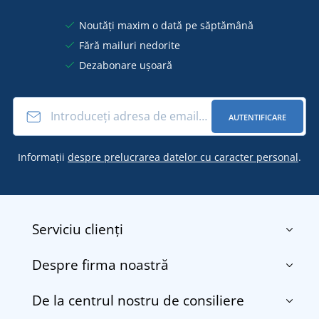
Noutăți maxim o dată pe săptămână
Fără mailuri nedorite
Dezabonare ușoară
AUTENTIFICARE
Informații
despre prelucrarea datelor cu caracter personal
.
Serviciu clienți
Despre firma noastră
Contact
Termenii și condițiile
De la centrul nostru de consiliere
Despre noi
Transport și plată