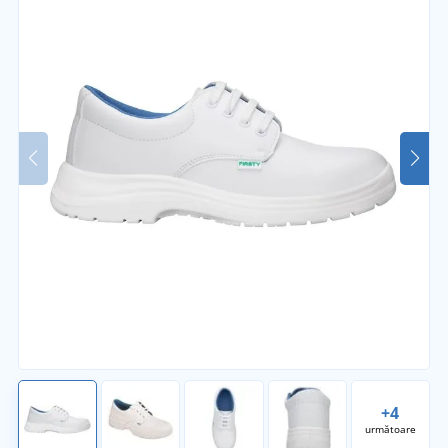
+4
următoare