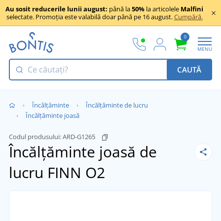
Au sosit reducerile lunii august:
până la
50%
la articolele
Malfini
selectate. Promoția este valabilă doar până pe 16 august.
Cumpără.
0
MENU
CAUTĂ
Încălţăminte
Încălțăminte de lucru
Încălțăminte joasă
Codul produsului:
ARD-G1265
Încălțăminte joasă de
lucru FINN O2