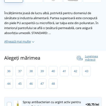
Încălțăminte joasă de lucru albă, potrivită pentru domeniul de
sănătate și industria alimentară. Partea superioară este concepută
din piele PU acoperită cu microfibră, iar talpa este din poliuretan. În
interiorul pantofului se află o țesătură permeabilă, care asigură
absorbția umezelii. STANDARD: …
Afișează mai multe
Lungimea
Alegeți mărimea
mânecii
36
37
38
39
40
41
42
43
44
45
46
47
48
Spray antibacterian cu argint activ pentru
+30,75 lei