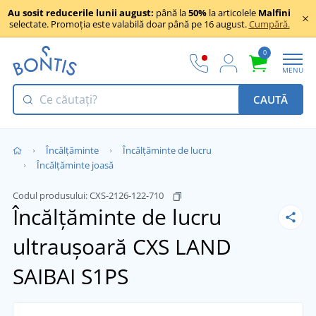
Au sosit reducerile lunii august:
până la
50%
la articolele
Malfini
selectate. Promoția este valabilă doar până pe 16 august.
Cumpără.
0
MENU
CAUTĂ
Încălţăminte
Încălțăminte de lucru
Încălțăminte joasă
Codul produsului:
CXS-2126-122-710
Încălțăminte de lucru
ultraușoară CXS LAND
SAIBAI S1PS