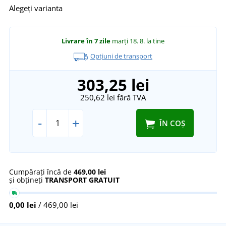
Alegeți varianta
Livrare în 7 zile
marți 18. 8.
la tine
Opțiuni de transport
303,25 lei
250,62 lei
fără TVA
-
+
ÎN COȘ
Cumpărați încă de
469,00 lei
și obțineți
TRANSPORT GRATUIT
0,00 lei
/ 469,00 lei