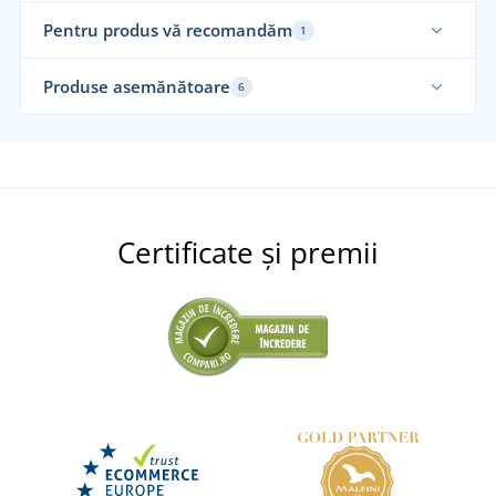
Pentru produs vă recomandăm
1
Produse asemănătoare
6
Certificate și premii
Încălțăminte de lucru ultraușoară CXS LAND
BADU O1
Pantofi de protecție slip-on ARDON GREKS S1P
DISPONIBIL