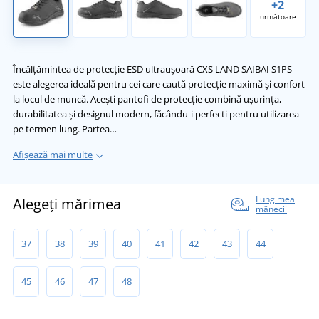
+2
următoare
Încălțămintea de protecție ESD ultraușoară CXS LAND SAIBAI S1PS
este alegerea ideală pentru cei care caută protecție maximă și confort
la locul de muncă. Acești pantofi de protecție combină ușurința,
durabilitatea și designul modern, făcându-i perfecti pentru utilizarea
pe termen lung. Partea…
Afișează mai multe
Lungimea
Alegeți mărimea
mânecii
37
38
39
40
41
42
43
44
45
46
47
48