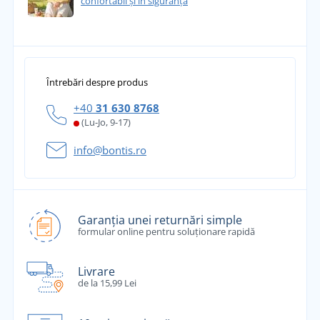
confortabil și în siguranță
Întrebări despre produs
+40
31 630 8768
(Lu-Jo, 9-17)
info@bontis.ro
Garanția unei returnări simple
formular online pentru soluționare rapidă
Livrare
de la 15,99 Lei