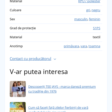
Material
KPU / poliester
Culoare
gri
,
negru
Sex
masculin
,
feminin
Grad de protecție
S1PS
Material
textil
Anotimp
primăvara
,
vara
,
toamna
Contact cu producătorul
V-ar putea interesa
Descoperiți TEE JAYS - marca daneză premium
cu tradiție din 1976
Cum să faceți față zilelor fierbinți de vară