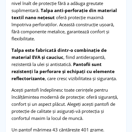
nivel înalt de protecție fără a adăuga greutate
suplimentară.
Talpa anti-perforație din material
textil nano nețesut
oferă protecție maximă
împotriva perforațiilor. Această construcție ușoară,
fără componente metalice, garantează confort și
flexibilitate.
Talpa este fabricată dintr-o combinație de
material EVA și cauciuc
, fiind antiderapantă,
rezistentă la ulei și antistatică.
Pantofii sunt
rezistenți la perforare și echipați cu elemente
reflectorizante
, care cresc vizibilitatea și siguranța.
Acești pantofi îndeplinesc toate cerințele pentru
încălțămintea modernă de protecție: oferă siguranță,
confort și un aspect plăcut. Alegeți acești pantofi de
protecție de calitate și asigurați-vă protecția și
confortul maxim la locul de muncă.
Un pantof mărimea 43 cântărește 401 grame.