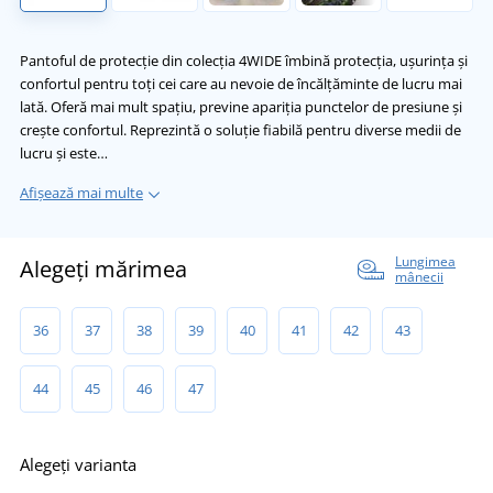
Pantoful de protecție din colecția 4WIDE îmbină protecția, ușurința și
confortul pentru toți cei care au nevoie de încălțăminte de lucru mai
lată. Oferă mai mult spațiu, previne apariția punctelor de presiune și
crește confortul. Reprezintă o soluție fiabilă pentru diverse medii de
lucru și este…
Afișează mai multe
Lungimea
Alegeți mărimea
mânecii
36
37
38
39
40
41
42
43
44
45
46
47
Alegeți varianta