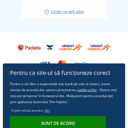
Idei de outfituri fresh pentru o vară relaxată
Unde ne veți găsi
Tricoul preferat City în rol principal: ținute pentru
orice ocazie!
Pentru ca site-ul să funcționeze corect
Pentru a vă oferi o experiență mai bună pe site-ul nostru, avem
nevoie de acordul dvs. pentru procesarea
cookie-urilor
- fișiere mici
Urmărește-ne pe rețelele sociale
stocate temporar în browserul dvs. Mulțumim pentru acordul dat
prin apăsarea butonului “Am înțeles”.
Puteți refuza acordul
AICI
© 2011 - 2026, Dual Trade s.r.o. | Din punct de vedere tehnic oferă
SUNT DE ACORD
Simplia.cz
.