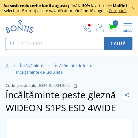
Au sosit reducerile lunii august:
până la
50%
la articolele
Malfini
selectate. Promoția este valabilă doar până pe 16 august.
Cumpără.
0
MENU
CAUTĂ
Încălţăminte
Încălțăminte de lucru
Încălțăminte de lucru lată
Codul produsului:
BEN-1059041065
Încălțăminte peste gleznă
WIDEON S1PS ESD 4WIDE