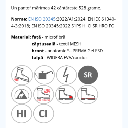
Un pantof mărimea 42 cântărește 528 grame.
Norme:
EN ISO 20345
:2022/A1:2024; EN IEC 61340-
4-3:2018; EN ISO 20345:2022 S1PS HI CI SR HRO FO
Material: față
- microfibră
căptușeală
- textil MESH
branț
- anatomic SUPREMA Gel ESD
talpă
- WIDERA EVA/cauciuc