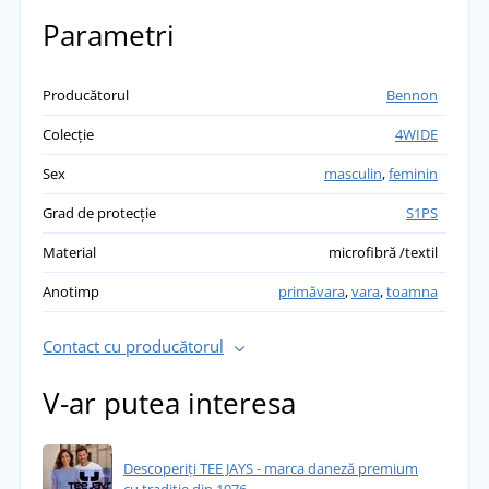
Parametri
Producătorul
Bennon
Colecție
4WIDE
Sex
masculin
,
feminin
Grad de protecție
S1PS
Material
microfibră /textil
Anotimp
primăvara
,
vara
,
toamna
Contact cu producătorul
V-ar putea interesa
Descoperiți TEE JAYS - marca daneză premium