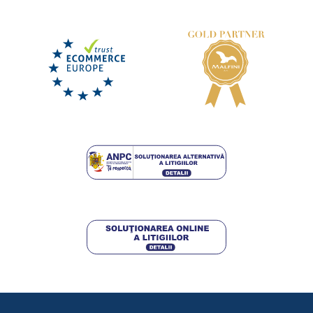
Sandale de lucru TRON S1PS ESD 4WIDE
LIVRARE ÎN 7 ZILE
marți 18. 8.
la tine
284,75 lei
DETALII