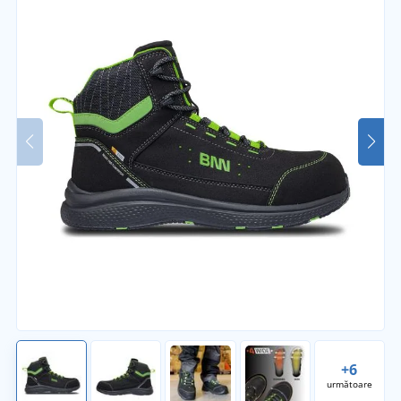
+6
următoare