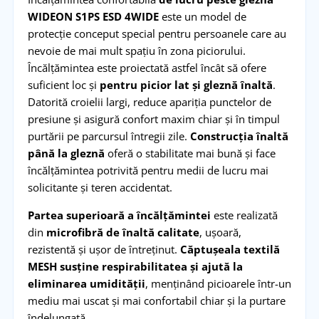
WIDEON S1PS ESD 4WIDE
este un model de
protecție conceput special pentru persoanele care au
nevoie de mai mult spațiu în zona piciorului.
Încălțămintea este proiectată astfel încât să ofere
suficient loc și
pentru picior lat și gleznă înaltă
.
Datorită croielii largi, reduce apariția punctelor de
presiune și asigură confort maxim chiar și în timpul
purtării pe parcursul întregii zile.
Construcția înaltă
până la gleznă
oferă o stabilitate mai bună și face
încălțămintea potrivită pentru medii de lucru mai
solicitante și teren accidentat.
Partea superioară a încălțămintei
este realizată
din
microfibră de înaltă calitate
, ușoară,
rezistentă și ușor de întreținut.
Căptușeala textilă
MESH susține respirabilitatea și ajută la
eliminarea umidității
, menținând picioarele într-un
mediu mai uscat și mai confortabil chiar și la purtare
îndelungată.